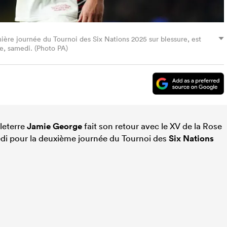
ère journée du Tournoi des Six Nations 2025 sur blessure, est
e, samedi. (Photo PA)
gleterre
Jamie George
fait son retour avec le XV de la Rose
edi pour la deuxième journée du Tournoi des
Six Nations