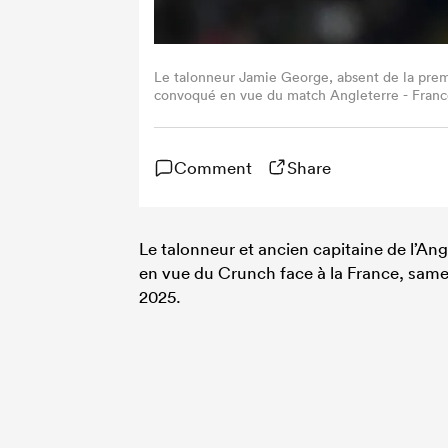
Le talonneur Jamie George, absent de la premi
convoqué en vue du match Angleterre - Franc
Comment
Share
Le talonneur et ancien capitaine de l’An
en vue du Crunch face à la France, sam
2025.