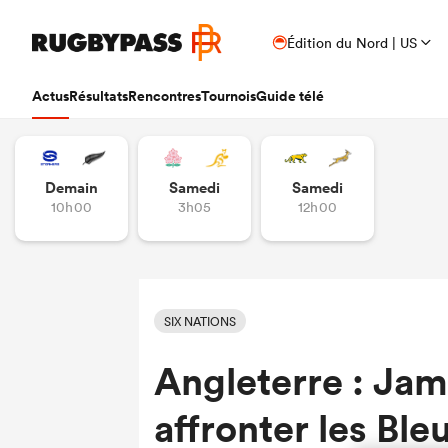
Édition du Nord | US
Actus
Résultats
Rencontres
Tournois
Guide télé
Demain
Samedi
Samedi
10h00
3h05
12h00
SIX NATIONS
Angleterre : Jam
affronter les Ble