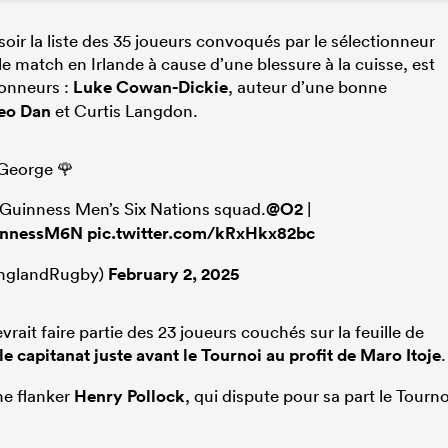
r la liste des 35 joueurs convoqués par le sélectionneur
 match en Irlande à cause d’une blessure à la cuisse, est
lonneurs :
Luke Cowan-Dickie
, auteur d’une bonne
eo Dan
et Curtis Langdon.
George 🌹
 Guinness Men’s Six Nations squad.
@O2
|
nnessM6N
pic.twitter.com/kRxHkx82bc
nglandRugby)
February 2, 2025
rait faire partie des 23 joueurs couchés sur la feuille de
 le capitanat juste avant le Tournoi au profit de Maro Itoje
.
e flanker
Henry Pollock
, qui dispute pour sa part le Tourno