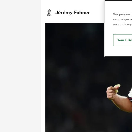
Jérémy Fahner
We process y
campaigns an
your privacy
Your Pri