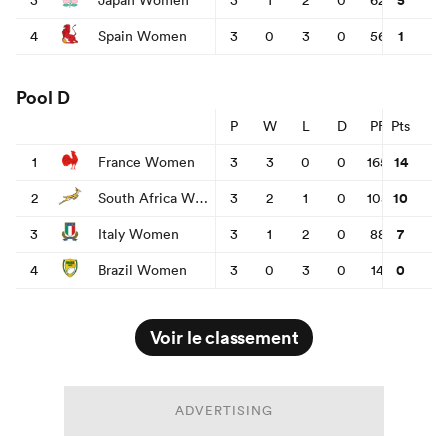
5
3
Japan Women
3
1
2
0
62
125
-
1
4
Spain Women
3
0
3
0
56
126
-
Pool D
P
W
L
D
PF
Pts
PA
14
1
France Women
3
3
0
0
165
15
1
10
2
South Africa Women
3
2
1
0
105
87
7
3
Italy Women
3
1
2
0
88
56
0
4
Brazil Women
3
0
3
0
14
214
-
Voir le classement
ADVERTISING