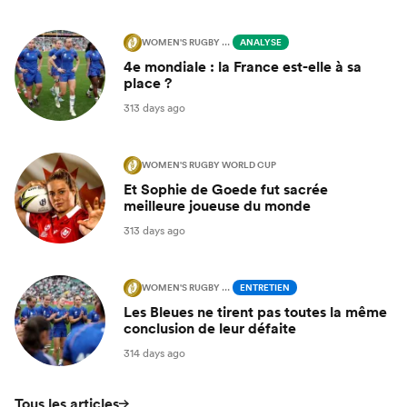
WOMEN'S RUGBY WORLD CUP
ANALYSE
4e mondiale : la France est-elle à sa
place ?
313 days ago
WOMEN'S RUGBY WORLD CUP
Et Sophie de Goede fut sacrée
meilleure joueuse du monde
313 days ago
WOMEN'S RUGBY WORLD CUP
ENTRETIEN
Les Bleues ne tirent pas toutes la même
conclusion de leur défaite
314 days ago
Tous les articles