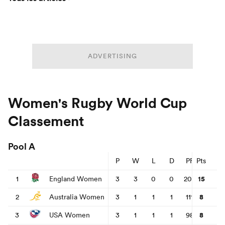
ADVERTISING
Women's Rugby World Cup
Classement
Pool A
P
W
L
D
PF
Pts
PA
15
1
England Women
3
3
0
0
208
17
1
8
2
Australia Women
3
1
1
1
111
78
8
3
USA Women
3
1
1
1
98
100