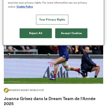
exercise your privacy rights. For more information see our privacy
WOMEN'S RUGBY WORLD CUP
ANALYSE
notice
Cookie Policy
Il y a bien deux secteurs où la France est
championne du monde
Your Privacy Rights
Reject All
Accept Cookies
WOMEN'S RUGBY WORLD CUP
Joanna Grisez dans la Dream Team de l'Année
2025