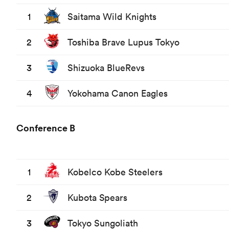
1
Saitama Wild Knights
2
Toshiba Brave Lupus Tokyo
3
Shizuoka BlueRevs
4
Yokohama Canon Eagles
Conference B
1
Kobelco Kobe Steelers
2
Kubota Spears
3
Tokyo Sungoliath