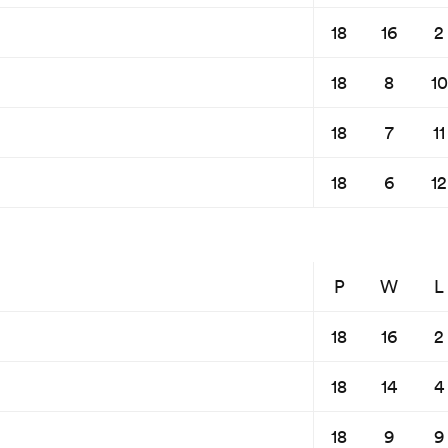
18
16
2
18
8
10
18
7
11
18
6
12
P
W
L
18
16
2
18
14
4
18
9
9