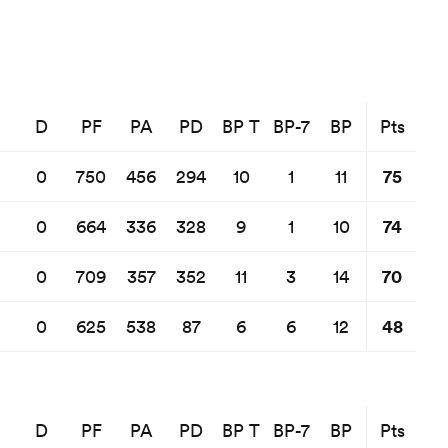
D
PF
PA
PD
BP T
BP-7
BP
Pts
75
0
750
456
294
10
1
11
74
0
664
336
328
9
1
10
70
0
709
357
352
11
3
14
48
0
625
538
87
6
6
12
D
PF
PA
PD
BP T
BP-7
BP
Pts