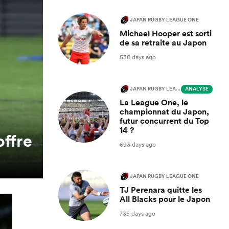
JAPAN RUGBY LEAGUE ONE
Michael Hooper est sorti
de sa retraite au Japon
530 days ago
JAPAN RUGBY LEAGUE ONE
ANALYSE
La League One, le
championnat du Japon,
futur concurrent du Top
14 ?
offre
693 days ago
JAPAN RUGBY LEAGUE ONE
TJ Perenara quitte les
All Blacks pour le Japon
735 days ago