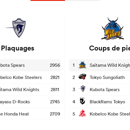
Plaquages
Coups de pi
bota Spears
2956
1
Saitama Wild Knigh
belco Kobe Steelers
2821
2
Tokyo Sungoliath
itama Wild Knights
2811
3
Kubota Spears
ayasu D-Rocks
2745
4
BlackRams Tokyo
e Honda Heat
2709
5
Kobelco Kobe Steel