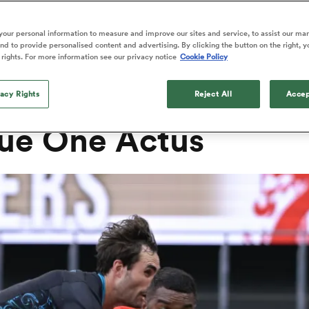
AGUE 
our personal information to measure and improve our sites and service, to assist our ma
d to provide personalised content and advertising. By clicking the button on the right, y
 rights. For more information see our privacy notice
Cookie Policy
vacy Rights
Reject All
Accep
ue One Actus