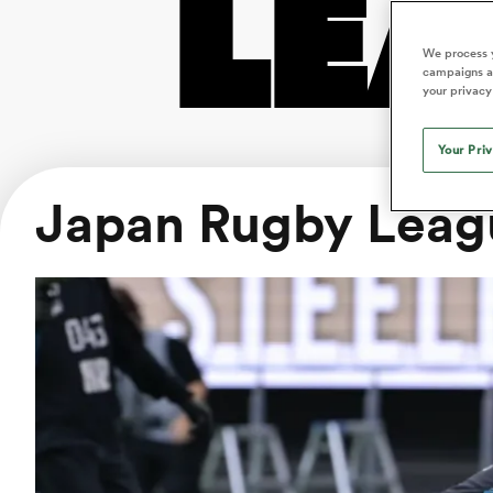
LE
We process y
campaigns an
your privacy
Your Pri
Japan Rugby Leag