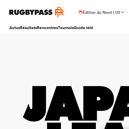
Édition du Nord | US
Actus
Résultats
Rencontres
Tournois
Guide télé
JAP