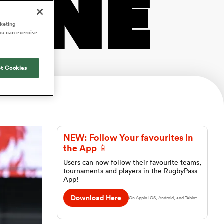
ONE
rketing
ou can exercise
t Cookies
NEW: Follow Your favourites in
the App 📱
Users can now follow their favourite teams,
tournaments and players in the RugbyPass
App!
Download Here
On Apple IOS, Android, and Tablet.