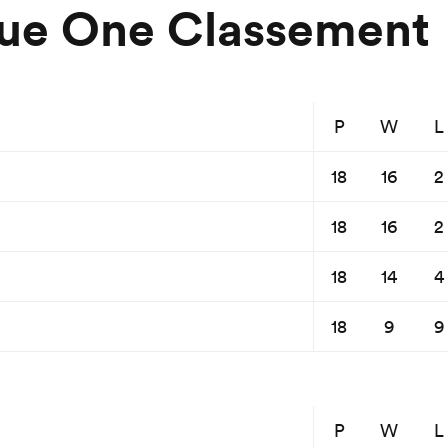
ue One Classement
P
W
L
18
16
2
18
16
2
18
14
4
18
9
9
P
W
L