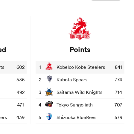
ed
Points
ts
602
1
Kobelco Kobe Steelers
841
536
2
Kubota Spears
774
492
3
Saitama Wild Knights
714
471
4
Tokyo Sungoliath
707
ers
439
5
Shizuoka BlueRevs
579