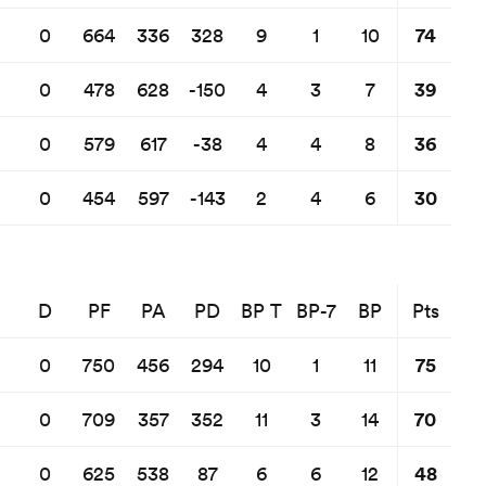
74
0
664
336
328
9
1
10
39
0
478
628
-150
4
3
7
36
0
579
617
-38
4
4
8
30
0
454
597
-143
2
4
6
D
PF
PA
PD
BP T
BP-7
BP
Pts
75
0
750
456
294
10
1
11
70
0
709
357
352
11
3
14
48
0
625
538
87
6
6
12