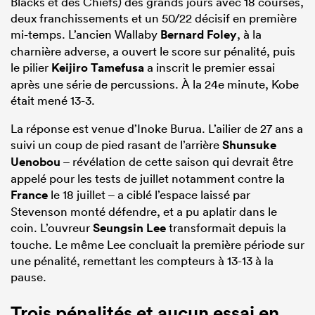
Blacks et des Chiefs) des grands jours avec 18 courses,
deux franchissements et un 50/22 décisif en première
mi-temps. L’ancien Wallaby
Bernard Foley
, à la
charnière adverse, a ouvert le score sur pénalité, puis
le pilier
Keijiro Tamefusa
a inscrit le premier essai
après une série de percussions. À la 24e minute, Kobe
était mené 13-3.
La réponse est venue d’Inoke Burua. L’ailier de 27 ans a
suivi un coup de pied rasant de l’arrière
Shunsuke
Uenobou
– révélation de cette saison qui devrait être
appelé pour les tests de juillet notamment contre la
France
le 18 juillet – a ciblé l’espace laissé par
Stevenson monté défendre, et a pu aplatir dans le
coin. L’ouvreur
Seungsin Lee
transformait depuis la
touche. Le même Lee concluait la première période sur
une pénalité, remettant les compteurs à 13-13 à la
pause.
Trois pénalités et aucun essai en