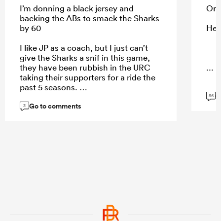
I’m donning a black jersey and
On 
backing the ABs to smack the Sharks
by 60
He 
I like JP as a coach, but I just can’t
give the Sharks a snif in this game,
they have been rubbish in the URC
...
taking their supporters for a ride the
past 5 seasons.
G
56
Go to comments
3
...