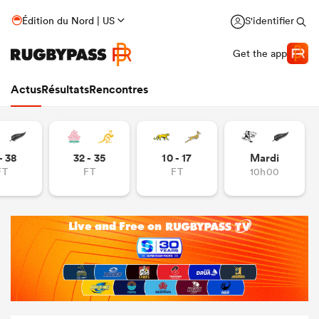
Édition du Nord | US
S'identifier
Get the app
Actus
Résultats
Rencontres
- 38
32 - 35
10 - 17
Mardi
FT
FT
FT
10h00