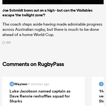
Joe Schmidt bows out on a high - but can the Wallabies
escape 'the twilight zone'?
The coach steps aside having made admirable progress
across Australian rugby, but there is much to be done
ahead of a home World Cup.
307
Comments on RugbyPass
Wayneo
T
21 minutes ago
W
T
Luke Jacobson named captain as
‘He
Dave Rennie reshuffles squad for
ver
Sharks
Sto