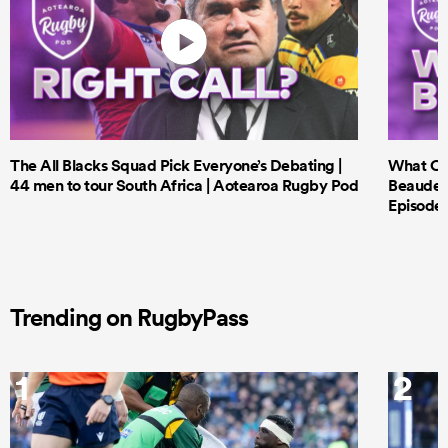
The All Blacks Squad Pick Everyone’s Debating |
What Cri
44 men to tour South Africa | Aotearoa Rugby Pod
Beauden 
Episode 
Trending on RugbyPass
1
2