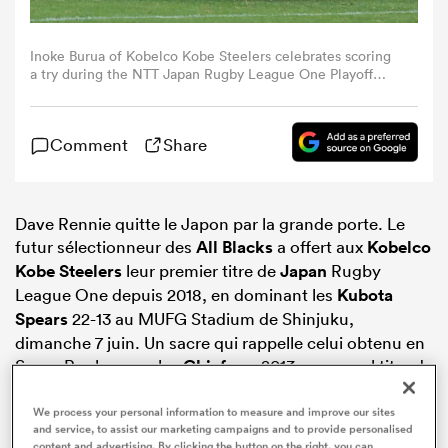
Inoke Burua of Kobelco Kobe Steelers celebrates scoring
a try during the NTT Japan Rugby League One Playoff
Tournament final between Kobelco Kobe Steelers and
Kubota Spears Funabashi Tokyo Bay at MUFG Stadium on
June 07, 2026 in Tokyo, Japan. (Photo by Koki
Comment
Share
Nagahama/Getty Images)
Dave Rennie quitte le Japon par la grande porte. Le
futur sélectionneur des
All Blacks
a offert aux
Kobelco
Kobe Steelers
leur premier titre de
Japan
Rugby
League One depuis 2018, en dominant les
Kubota
Spears
22-13 au MUFG Stadium de Shinjuku,
dimanche 7 juin. Un sacre qui rappelle celui obtenu en
Super Rugby avec les
Chiefs
en 2013 – son seul titre de
club jusqu’alors.
We process your personal information to measure and improve our sites
and service, to assist our marketing campaigns and to provide personalised
content and advertising. By clicking the button on the right, you can