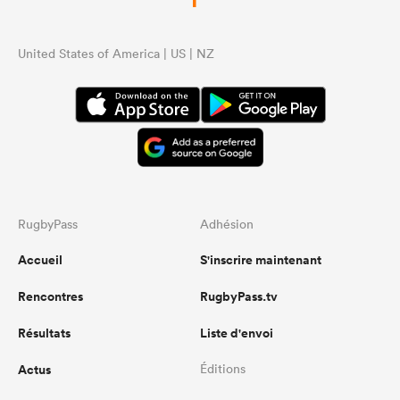
United States of America | US | NZ
RugbyPass
Adhésion
Accueil
S'inscrire maintenant
Rencontres
RugbyPass.tv
Résultats
Liste d'envoi
Actus
Éditions