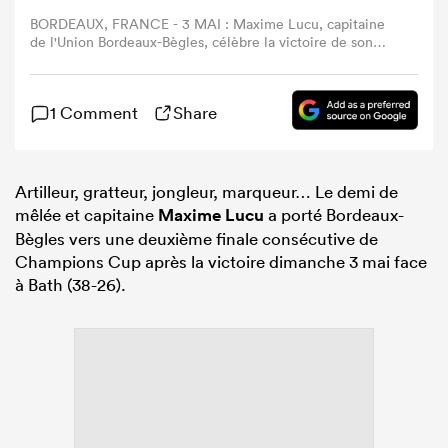
BORDEAUX, FRANCE - 3 MAI : Maxime Lucu, capitaine
de l'Union Bordeaux-Bègles, célèbre la victoire de son
équipe lors de la demi-finale de l'Investec Champions
Cup opposant l'Union Bordeaux-Bègles au Bath Rugby au
Stade Atlantique Bordeaux Métropole, le 3 mai 2026 à
1 Comment
Share
Bordeaux, en France. (Photo de David Rogers/Getty
Images)
Artilleur, gratteur, jongleur, marqueur… Le demi de
mêlée et capitaine
Maxime Lucu
a porté Bordeaux-
Bègles vers une deuxième finale consécutive de
Champions Cup après la victoire dimanche 3 mai face
à Bath (38-26).