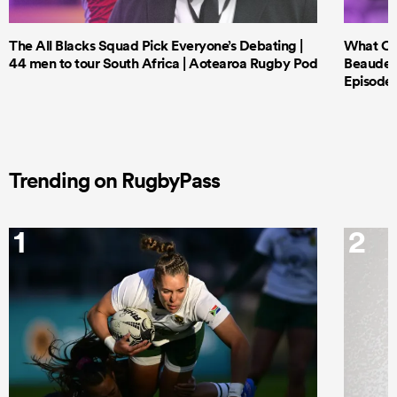
The All Blacks Squad Pick Everyone’s Debating |
What Cri
44 men to tour South Africa | Aotearoa Rugby Pod
Beauden 
Episode 
Trending on RugbyPass
1
2