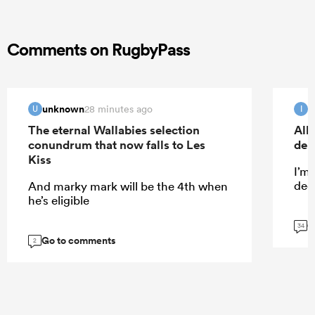
Comments on RugbyPass
unknown
I
28 minutes ago
U
I
The eternal Wallabies selection
All
conundrum that now falls to Les
deb
Kiss
I’m
dece
And marky mark will be the 4th when
he’s eligible
G
34
Go to comments
2