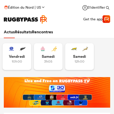
Édition du Nord | US
S'identifier
Get the app
Actus
Résultats
Rencontres
Vendredi
Samedi
Samedi
10h00
3h05
12h00