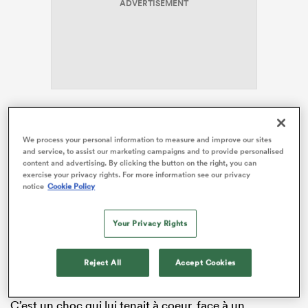
ADVERTISEMENT
Rencontre
Investec Champions Cup
We process your personal information to measure and improve our sites
and service, to assist our marketing campaigns and to provide personalised
38 - 26
content and advertising. By clicking the button on the right, you can
exercise your privacy rights. For more information see our privacy
notice
Cookie Policy
Bordeaux
Bath
Temps complet
Your Privacy Rights
Toutes les stats et les données
Reject All
Accept Cookies
C’est un choc qui lui tenait à coeur, face à un