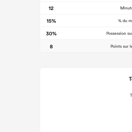
12
Minute
15%
% du ma
30%
Possession su
8
Points sur 
T