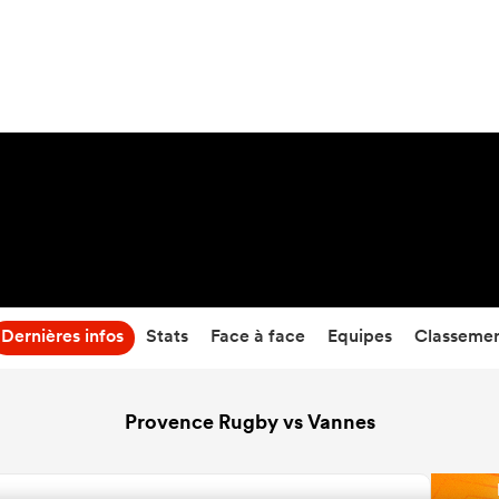
34
-
31
Temps écoulé
Dernières infos
Stats
Face à face
Equipes
Classeme
Provence Rugby vs Vannes