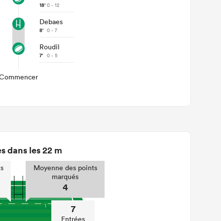
18'
0 - 12
Debaes
8'
0 - 7
Roudil
7'
0 - 5
Commencer
s dans les 22 m
s
Moyenne des points
marqués
4
7
Entrées