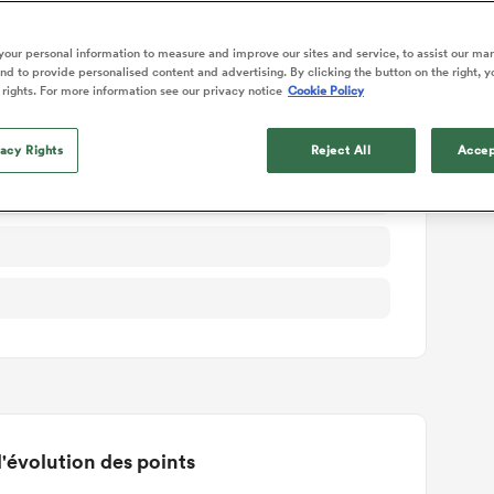
ails du match
our personal information to measure and improve our sites and service, to assist our ma
d to provide personalised content and advertising. By clicking the button on the right, y
 rights. For more information see our privacy notice
Cookie Policy
vacy Rights
Reject All
Accep
'évolution des points