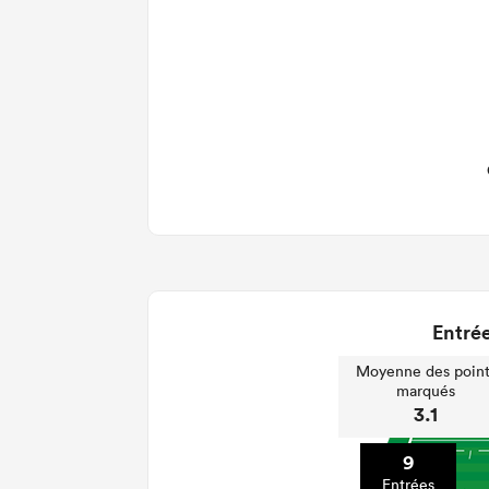
Entrée
Moyenne des point
marqués
3.1
9
Entrées