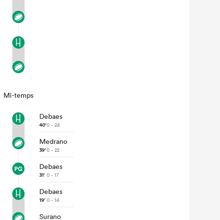
Mi-temps
Debaes
40'
0 - 24
Medrano
39'
0 - 22
Debaes
31'
0 - 17
Debaes
19'
0 - 14
Surano