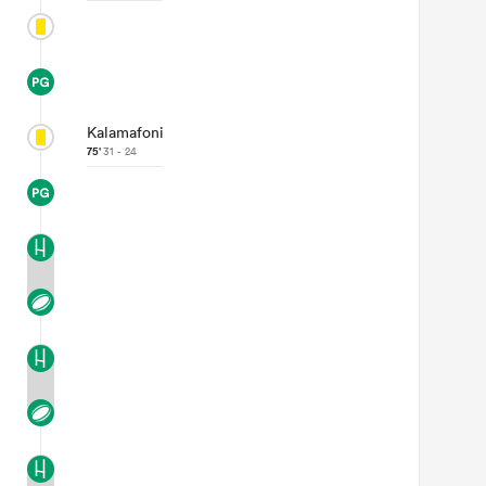
Kalamafoni
75'
31 - 24