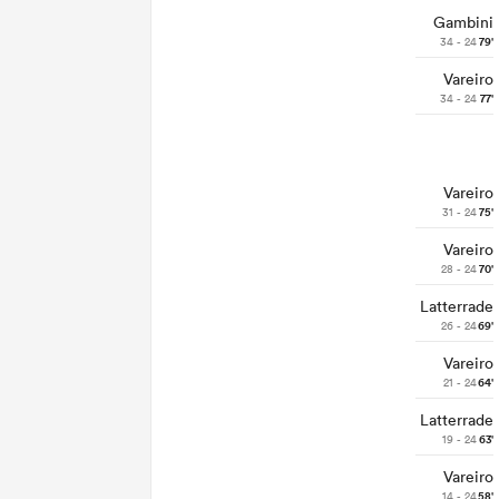
Gambini
34 - 24
79'
Vareiro
34 - 24
77'
Vareiro
31 - 24
75'
Vareiro
28 - 24
70'
Latterrade
26 - 24
69'
Vareiro
21 - 24
64'
Latterrade
19 - 24
63'
Vareiro
14 - 24
58'