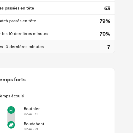
63
s passées en tête
79%
tch passés en tête
70%
r les 10 dernières minutes
7
les 10 dernières minutes
emps forts
Temps écoulé
Bouthier
80'
34 - 31
Boudehent
80'
34 - 29