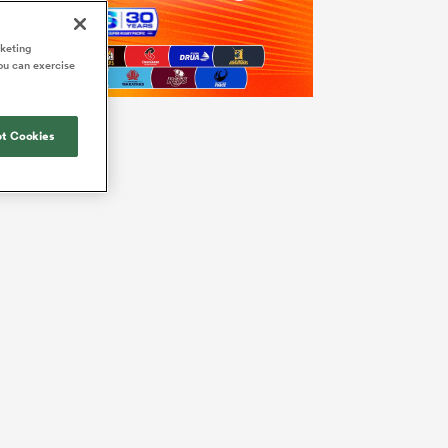
rketing
ou can exercise
t Cookies