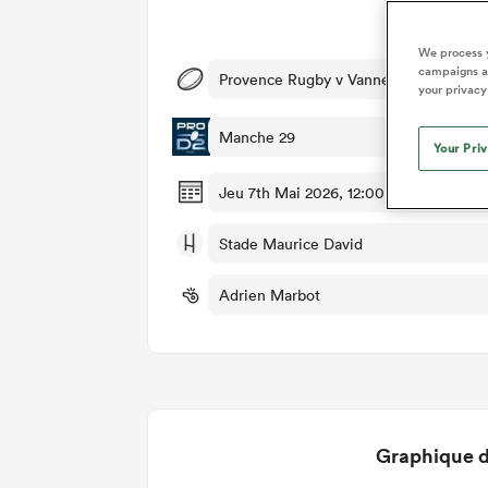
Dét
We process y
campaigns an
Provence Rugby v Vannes
your privacy
Manche 29
Your Pri
Jeu 7th Mai 2026, 12:00pm PDT
Stade Maurice David
Adrien Marbot
Graphique d