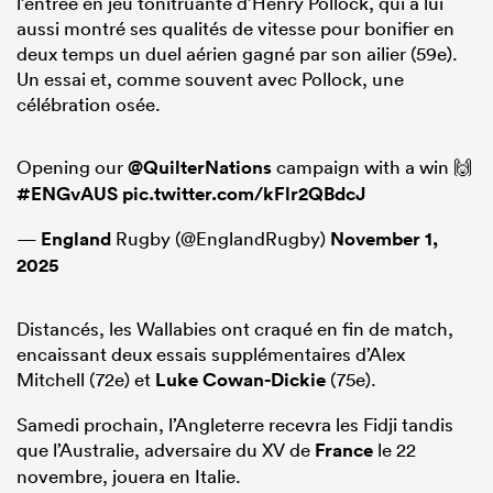
l’entrée en jeu tonitruante d’Henry Pollock, qui a lui
aussi montré ses qualités de vitesse pour bonifier en
deux temps un duel aérien gagné par son ailier (59e).
Un essai et, comme souvent avec Pollock, une
célébration osée.
Opening our
@QuilterNations
campaign with a win 🙌
#ENGvAUS
pic.twitter.com/kFlr2QBdcJ
—
England
Rugby (@EnglandRugby)
November 1,
2025
Distancés, les Wallabies ont craqué en fin de match,
encaissant deux essais supplémentaires d’Alex
Mitchell (72e) et
Luke Cowan-Dickie
(75e).
Samedi prochain, l’Angleterre recevra les Fidji tandis
que l’Australie, adversaire du XV de
France
le 22
novembre, jouera en Italie.