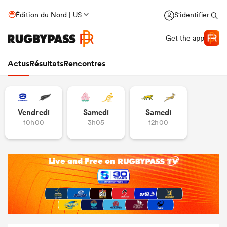
Édition du Nord | US
S'identifier
Get the app
Actus
Résultats
Rencontres
Vendredi
Samedi
Samedi
10h00
3h05
12h00