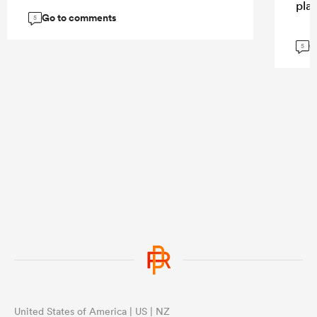
pla
Go to comments
5
G
5
United States of America | US | NZ