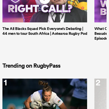
The All Blacks Squad Pick Everyone’s Debating |
What Cri
44 men to tour South Africa | Aotearoa Rugby Pod
Beauden 
Episode 
Trending on RugbyPass
1
2