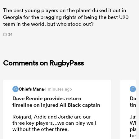
The best young players on the planet duked it out in
Georgia for the bragging rights of being the best U20
team in the world, but who stood out?
34
Comments on RugbyPass
Chiefs Mana
C
4 minutes ago
C
C
Dave Rennie provides return
Dav
timeline on injured All Black captain
tim
Roigard, Ardie and Jordie are our
Jas
three key players…we can play well
Wil
without the other three.
play
tea