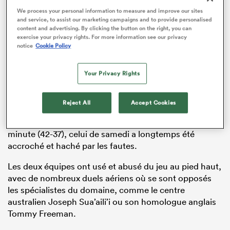
We process your personal information to measure and improve our sites
and service, to assist our marketing campaigns and to provide personalised
content and advertising. By clicking the button on the right, you can
exercise your privacy rights. For more information see our privacy
notice
Cookie Policy
Your Privacy Rights
Reject All
Accept Cookies
Loin du match somptueux de l’an passé où les
Wallabies avaient assommé Twickenham à la dernière
minute (42-37), celui de samedi a longtemps été
accroché et haché par les fautes.
Les deux équipes ont usé et abusé du jeu au pied haut,
avec de nombreux duels aériens où se sont opposés
les spécialistes du domaine, comme le centre
australien Joseph Sua’aili’i ou son homologue anglais
Tommy Freeman.