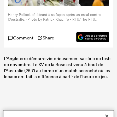
Henry Pollock célébrant à sa façon après un essai contre
l'Australie. (Photo by Patrick Khachfe - RFU/The RFU
Collection via Getty Images)
Comment
Share
L’Angleterre démarre victorieusement sa série de tests
de novembre. Le XV de la Rose est venu à bout de
l’Australie (25-7) au terme d’un match accroché où les
locaux ont fait la différence à partir de l’heure de jeu.