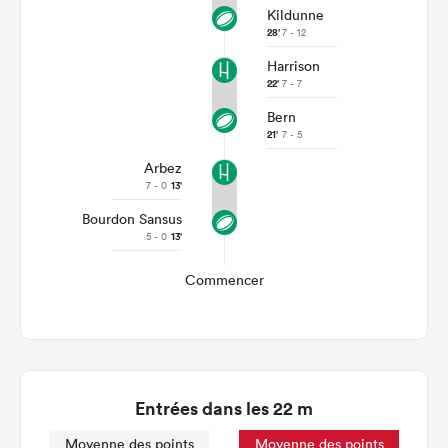
Kildunne
28'
7 - 12
Harrison
22'
7 - 7
Bern
21'
7 - 5
Arbez
7 - 0
13'
Bourdon Sansus
5 - 0
13'
Commencer
Entrées dans les 22 m
Moyenne des points
Moyenne des points