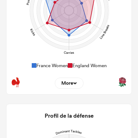
France Women
England Women
More
12
7
22m Entries
2.33
5.71
Profil de la défense
22m Conversion
10
12
Line Breaks