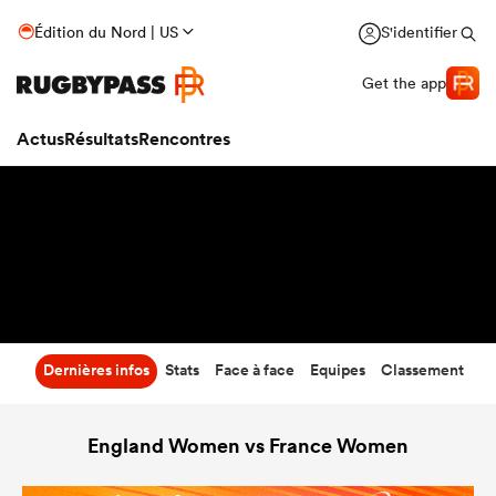
28
-
43
Édition du Nord | US
S'identifier
Temps écoulé
Get the app
Actus
Résultats
Rencontres
Dernières infos
Stats
Face à face
Equipes
Classement
England Women vs France Women