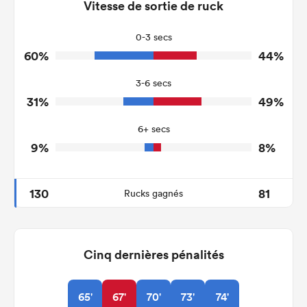
141
219
Vitesse de sortie de ruck
Tackles Made
25
38
Tackles Missed
0-3 secs
60%
44%
7
9
Turnovers Won
3-6 secs
3
5
Tackle Turnover
31%
49%
15
19
Tackle Offload Allowed
6+ secs
9%
8%
130
81
Rucks gagnés
Cinq dernières pénalités
65'
67'
70'
73'
74'