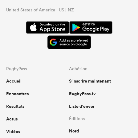
United States of America | US | NZ
RugbyPass
Adhésion
Accueil
S'inscrire maintenant
Rencontres
RugbyPass.tv
Résultats
Liste d'envoi
Actus
Éditions
Nord
Vidéos