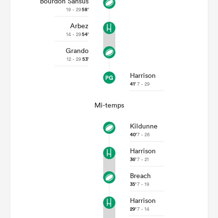
Bourdon Sansus
19 - 29
58'
Arbez
14 - 29
54'
Grando
12 - 29
53'
Harrison
41'
7 - 29
Mi-temps
Kildunne
40'
7 - 26
Harrison
36'
7 - 21
Breach
35'
7 - 19
Harrison
29'
7 - 14