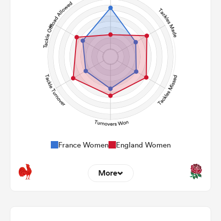
163
121
Carries
21
29
Kicks
478
250
Post Contact Meters
France Women
England Women
More
8
3
Dominant Tackles