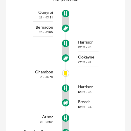
Queyroi
28 - 43
81'
Bernadou
26 - 43
80'
Harrison
78'
21 - 43
Cokayne
77'
21 - 41
Chambon
21 - 36
70'
Harrison
64'
21 - 36
Breach
63'
21 - 34
Arbez
21 - 29
59'