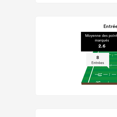
Entrée
Moyenne des point
marqués
2.6
8
Entrées