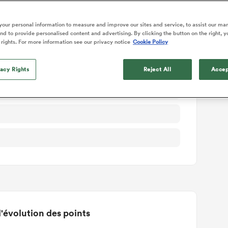
ails du match
our personal information to measure and improve our sites and service, to assist our ma
d to provide personalised content and advertising. By clicking the button on the right, y
 rights. For more information see our privacy notice
Cookie Policy
vacy Rights
Reject All
Accep
'évolution des points