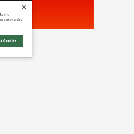
rketing
ou can exercise
t Cookies