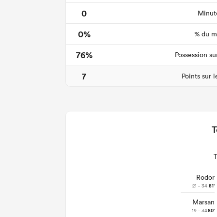
0
Minute
0%
% du ma
76%
Possession su
7
Points sur 
T
Rodor
21 - 34
81'
Marsan
19 - 34
80'