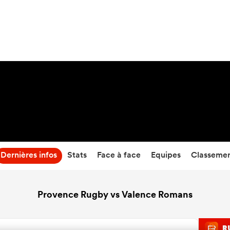
21
-
34
Temps écoulé
Dernières infos
Stats
Face à face
Equipes
Classeme
Provence Rugby vs Valence Romans