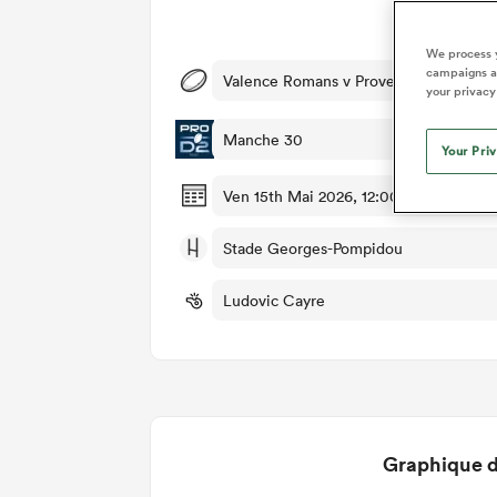
Dét
We process y
campaigns an
Valence Romans v Provence Rugby
your privacy
Manche 30
Your Pri
Ven 15th Mai 2026, 12:00pm PDT
Stade Georges-Pompidou
Ludovic Cayre
Graphique d