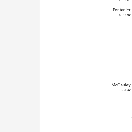
37'
Pontanier
5 - 17
36'
McCauley
0 - 3
26'