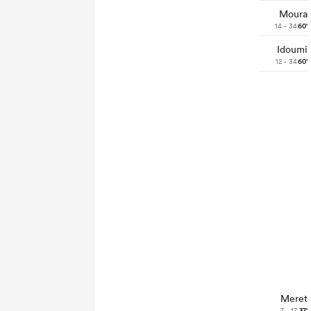
Moura
14 - 34
60'
Idoumi
12 - 34
60'
Meret
7 - 17