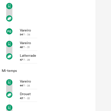
Vareiro
54'
7 - 34
Vareiro
48'
7 - 31
Latterrade
47'
7 - 29
Mi-temps
Vareiro
44'
7 - 24
Drouet
43'
7 - 22