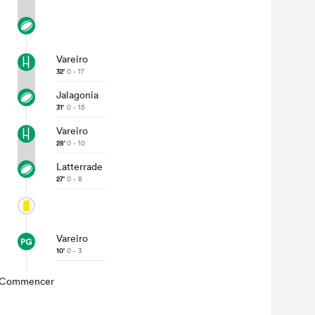
Vareiro
32'
0 - 17
Jalagonia
31'
0 - 15
Vareiro
28'
0 - 10
Latterrade
27'
0 - 8
Vareiro
10'
0 - 3
Commencer