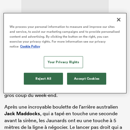
ADVERTISEMENT
We process your personal information to measure and improve our sites
and service, to assist our marketing campaigns and to provide personalised
content and advertising. By clicking the button on the right, you can
exercise your privacy rights. For more information see our privacy
notice
Cookie Policy
Your Privacy Rights
Crucifiée par un essai dans les dernières minutes de
Reject All
Accept Cookies
l’ailier international Théo Attissogbe (78e), l’ASM a
pourtant eu une énorme balle de match pour faire le
gros coup du week-end.
Après une incroyable boulette de l’arrière australien
Jack Maddocks
, qui a tapé en touche une seconde
avant la sirène, les Jaunards ont eu une touche à 5
mètres de la ligne à négocier. Le lancer pas droit qui a