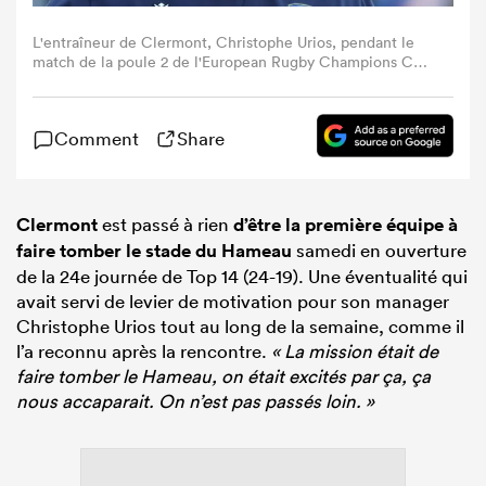
L'entraîneur de Clermont, Christophe Urios, pendant le
match de la poule 2 de l'European Rugby Champions Cup
entre Clermont et Benetton Treviso au stade Marcel-
Michelin de Clermont-Ferrand, le 7 décembre 2024.
(Photo by Alex MARTIN / AFP) (Photo by ALEX
Comment
Share
MARTIN/AFP via Getty Images)
Clermont
est passé à rien
d’être la première équipe à
faire tomber le stade du Hameau
samedi en ouverture
de la 24e journée de Top 14 (24-19). Une éventualité qui
avait servi de levier de motivation pour son manager
Christophe Urios tout au long de la semaine, comme il
l’a reconnu après la rencontre.
« La mission était de
faire tomber le Hameau, on était excités par ça, ça
nous accaparait. On n’est pas passés loin. »