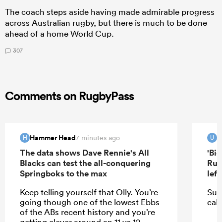
The coach steps aside having made admirable progress
across Australian rugby, but there is much to be done
ahead of a home World Cup.
307
Comments on RugbyPass
Hammer Head
u
7 minutes ago
H
U
The data shows Dave Rennie's All
'Bi
Blacks can test the all-conquering
Rug
Springboks to the max
lef
Keep telling yourself that Olly. You’re
Sur
going though one of the lowest Ebbs
call
of the ABs recent history and you’re
getting clever around an 11 vs 12