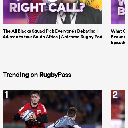
The All Blacks Squad Pick Everyone’s Debating |
What Cri
44 men to tour South Africa | Aotearoa Rugby Pod
Beauden 
Episode 
Trending on RugbyPass
1
2