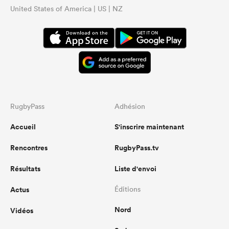
United States of America | US | NZ
RugbyPass
Adhésion
Accueil
S'inscrire maintenant
Rencontres
RugbyPass.tv
Résultats
Liste d'envoi
Actus
Éditions
Nord
Vidéos