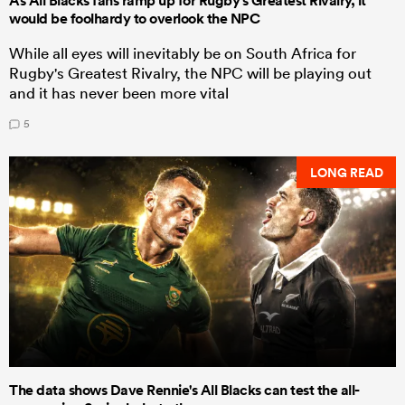
As All Blacks fans ramp up for Rugby's Greatest Rivalry, it
would be foolhardy to overlook the NPC
While all eyes will inevitably be on South Africa for
Rugby's Greatest Rivalry, the NPC will be playing out
and it has never been more vital
5
LONG READ
The data shows Dave Rennie's All Blacks can test the all-