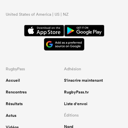
United States of America | US | NZ
RugbyPass
Adhésion
Accueil
S'inscrire maintenant
Rencontres
RugbyPass.tv
Résultats
Liste d'envoi
Actus
Éditions
Nord
Vidéos