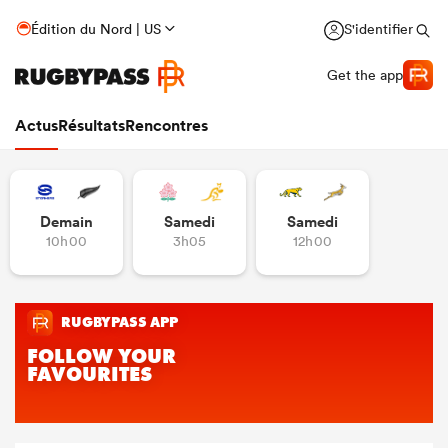
Édition du Nord | US
S'identifier
Get the app
Actus
Résultats
Rencontres
Demain
Samedi
Samedi
10h00
3h05
12h00