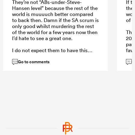
They’re not “ABs-under-Steve-
If 
Hansen level” because the rest of the
the
world is muuuuch better compared
woul
to back then. Damn if the SA scrum is
of w
only good whilst murdering the rest
of the world for a few years now then
The
I’d hate to see a great one.
202
pay 
I do not expect them to have this
fav
level of scrum dominance against the
curr
Go to comments
G
ABs
Fra
529
30
the
...
...