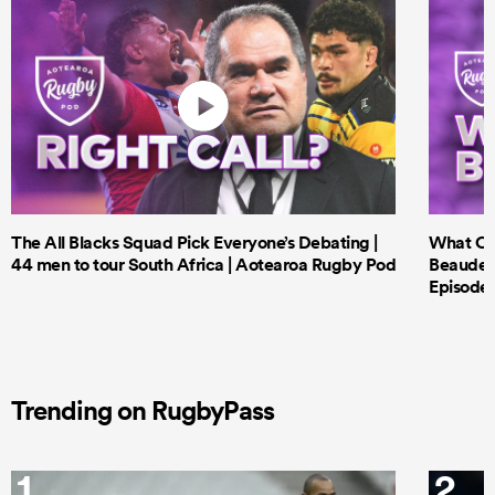
The All Blacks Squad Pick Everyone’s Debating |
What Cri
44 men to tour South Africa | Aotearoa Rugby Pod
Beauden 
Episode 
Trending on RugbyPass
1
2