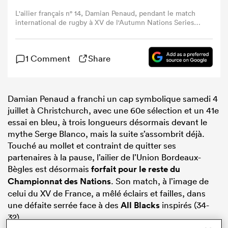
L'ailier français n° 14, Damian Penaud, pendant le match
international de rugby à XV de l'Autumn Nations Series
opposant la France à l'Afrique du Sud au Stade de France
à Saint-Denis, en banlieue parisienne, le 8 novembre
2025. (Photo : FRANCK FIFE / AFP) (Photo : FRANCK
1 Comment
Share
FIFE/AFP via Getty Images)
Damian Penaud a franchi un cap symbolique samedi 4
juillet à Christchurch, avec une 60e sélection et un 41e
essai en bleu, à trois longueurs désormais devant le
mythe Serge Blanco, mais la suite s’assombrit déjà.
Touché au mollet et contraint de quitter ses
partenaires à la pause, l’ailier de l’Union Bordeaux-
Bègles est désormais
forfait pour le reste du
Championnat des Nations
. Son match, à l’image de
celui du XV de France, a mêlé éclairs et failles, dans
une défaite serrée face à des
All Blacks
inspirés (34-
32).