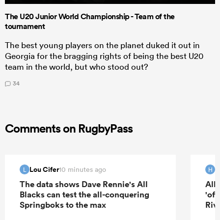
The U20 Junior World Championship - Team of the
tournament
The best young players on the planet duked it out in
Georgia for the bragging rights of being the best U20
team in the world, but who stood out?
34
Comments on RugbyPass
Lou Cifer
H
10 minutes ago
L
H
The data shows Dave Rennie's All
All
Blacks can test the all-conquering
'of
Springboks to the max
Riv