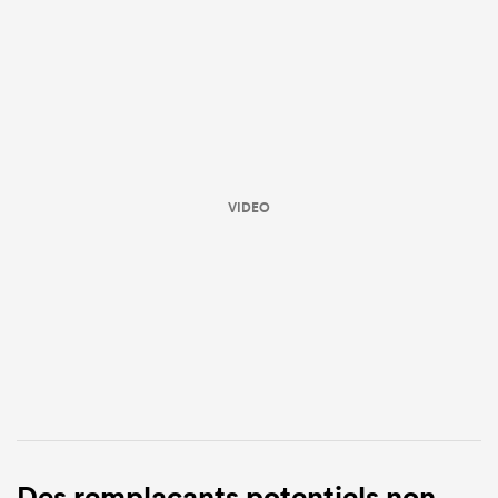
VIDEO
Des remplaçants potentiels non