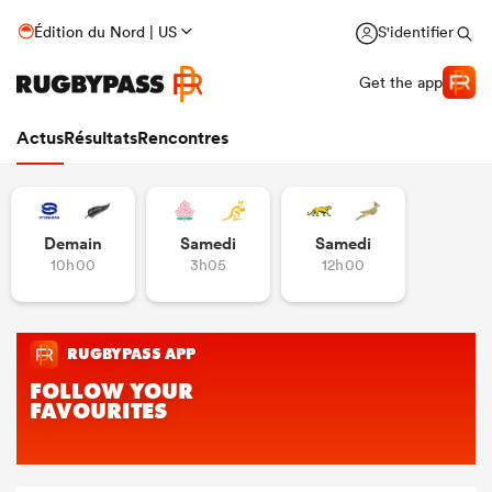
Édition du Nord | US
S'identifier
Get the app
Actus
Résultats
Rencontres
Demain
Samedi
Samedi
10h00
3h05
12h00