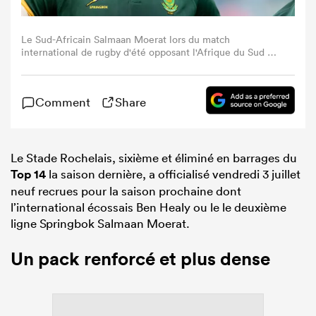
Le Sud-Africain Salmaan Moerat lors du match
international de rugby d'été opposant l'Afrique du Sud au
Pays de Galles au stade de Twickenham, le 22 juin 2024 à
Londres, en Angleterre. (Photo : Gaspafotos/MB
Media/Getty Images)
Comment
Share
Le Stade Rochelais, sixième et éliminé en barrages du
Top 14
la saison dernière, a officialisé vendredi 3 juillet
neuf recrues pour la saison prochaine dont
l’international écossais Ben Healy ou le le deuxième
ligne Springbok Salmaan Moerat.
Un pack renforcé et plus dense