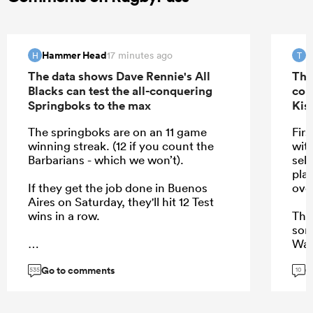
Hammer Head
T
17 minutes ago
H
T
The data shows Dave Rennie's All
The
Blacks can test the all-conquering
con
Springboks to the max
Kis
The springboks are on an 11 game
Firs
winning streak. (12 if you count the
with
Barbarians - which we won’t).
sele
pla
If they get the job done in Buenos
ove
Aires on Saturday, they'll hit 12 Test
wins in a row.
The
som
Wal
wan
Go to comments
G
...
the
535
10
rule