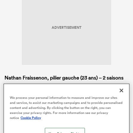
ADVERTISEMENT
Nathan Fraissenon, pilier gauche (23 ans) – 2 saisons
Arrivé au CAB en Espoirs en 2020, Nathan Fraissenon
a franchi les étapes avec une remarquable rapidité
We process your personal information to measure and improve our sites
and service, to assist our marketing campaigns and to provide personalised
jusqu’à s’imposer durablement en première ligne. À
content and advertising. By clicking the button on the right, you can
seulement 23 ans, le pilier gauche totalise déjà plus de
exercise your privacy rights. For more information see our privacy
80 apparitions chez les professionnels, réparties entre
notice
Cookie Policy
Top 14, Challenge Cup et surtout Pro D2, un volume
significatif pour un poste aussi exigeant.