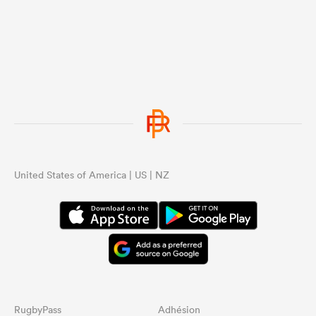
...
United States of America | US | NZ
RugbyPass
Adhésion