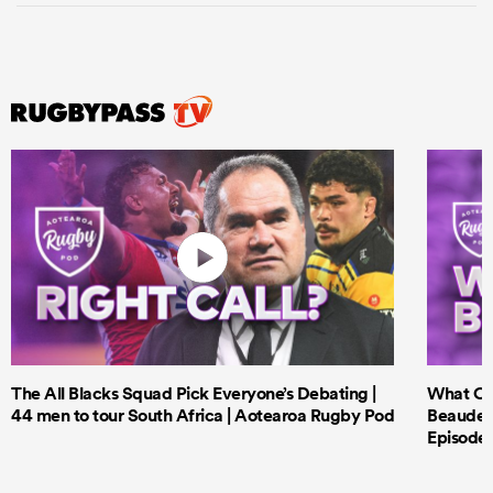
The All Blacks Squad Pick Everyone’s Debating |
What Cri
44 men to tour South Africa | Aotearoa Rugby Pod
Beauden 
Episode 