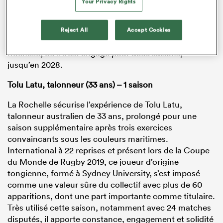
Your Privacy Rights
Régulièrement utilisé en sortie de banc, il se distingue
par un profil d’impact mêlant puissance brute et
explosivité, tout en offrant des garanties de
Reject All
Accept Cookies
polyvalence. Il poursuivra sa progression à La
Rochelle, où il s’est engagé pour deux saisons,
jusqu’en 2028.
Tolu Latu, talonneur (33 ans) – 1 saison
La Rochelle sécurise l’expérience de Tolu Latu,
talonneur australien de 33 ans, prolongé pour une
saison supplémentaire après trois exercices
convaincants sous les couleurs maritimes.
International à 22 reprises et présent lors de la Coupe
du Monde de Rugby 2019, ce joueur d’origine
tongienne, formé à Sydney University, s’est imposé
comme une valeur sûre du collectif avec plus de 60
apparitions, dont une part importante comme titulaire.
Très utilisé cette saison, notamment avec 24 matches
disputés, il apporte constance, engagement et solidité