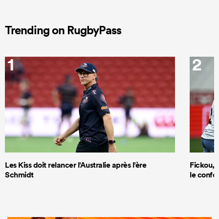
Trending on RugbyPass
1
2
Les Kiss doit relancer l’Australie après l’ère
Fickou, R
Schmidt
le confor