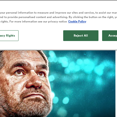
our personal information to measure and improve our sites and service, to assist our ma
d to provide personalised content and advertising. By clicking the button on the right, y
 rights. For more information see our privacy notice
Cookie Policy
Published: 3 Juillet 2026 11:31 PDT
Updated: 3 July 2026 05:23 PDT
vacy Rights
Reject All
Accep