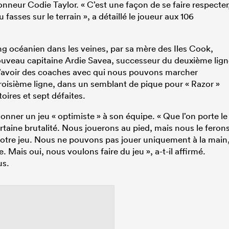
lonneur Codie Taylor. « C’est une façon de se faire respecter
u fasses sur le terrain », a détaillé le joueur aux 106
g océanien dans les veines, par sa mère des Iles Cook,
 nouveau capitaine Ardie Savea, successeur du deuxième lig
x d’avoir des coaches avec qui nous pouvons marcher
e troisième ligne, dans un semblant de pique pour « Razor »
oires et sept défaites.
edonner un jeu « optimiste » à son équipe. « Que l’on porte le
ertaine brutalité. Nous jouerons au pied, mais nous le feron
notre jeu. Nous ne pouvons pas jouer uniquement à la main
 Mais oui, nous voulons faire du jeu », a-t-il affirmé.
us.