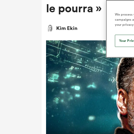
le pourra »
We process y
campaigns an
your privacy
Kim Ekin
Your Pri