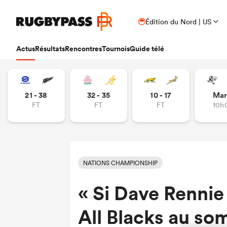
Édition du Nord | US
Actus
Résultats
Rencontres
Tournois
Guide télé
21 - 38
32 - 35
10 - 17
Mar
FT
FT
FT
10h
NATIONS CHAMPIONSHIP
« Si Dave Rennie
All Blacks au so