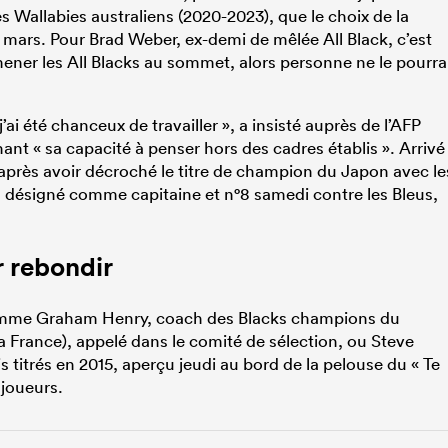
es Wallabies australiens (2020-2023), que le choix de la
n mars. Pour Brad Weber, ex-demi de mêlée All Black, c’est
mener les All Blacks au sommet, alors personne ne le pourra
j’ai été chanceux de travailler », a insisté auprès de l’AFP
ant « sa capacité à penser hors des cadres établis ». Arrivé 
s, après avoir décroché le titre de champion du Japon avec le
l a désigné comme capitaine et n°8 samedi contre les Bleus,
r rebondir
 comme Graham Henry, coach des Blacks champions du
a France), appelé dans le comité de sélection, ou Steve
titrés en 2015, aperçu jeudi au bord de la pelouse du « Te
 joueurs.