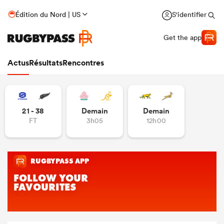
Édition du Nord | US
S'identifier
Get the app
Actus
Résultats
Rencontres
21 - 38
Demain
Demain
FT
3h05
12h00