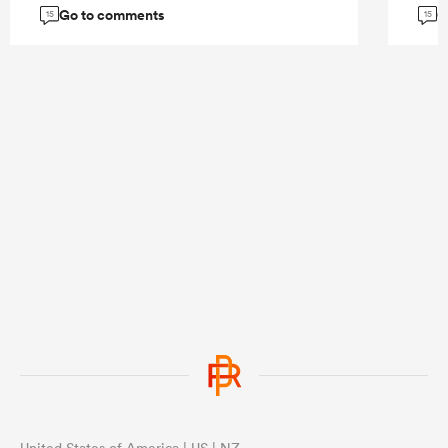
Go to comments
G
15
15