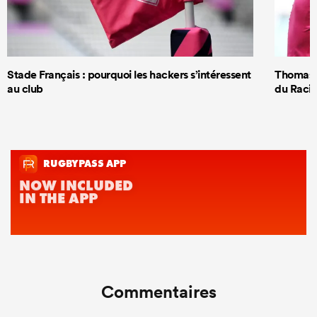
Stade Français : pourquoi les hackers s’intéressent
Thomas R
au club
du Racin
Commentaires