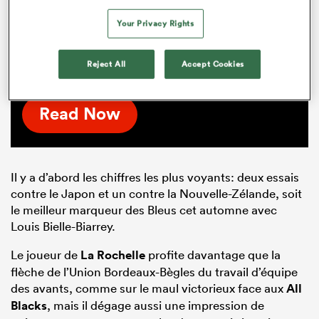
Nouvelle-Zélande)
Your Privacy Rights
Voici les notes des joueurs de l'équipe de
France suite à leur victoire contre la Nouvelle-
Reject All
Accept Cookies
Zélande 30-29 du 16 novembre 2024.
Read Now
Il y a d’abord les chiffres les plus voyants: deux essais
contre le Japon et un contre la Nouvelle-Zélande, soit
le meilleur marqueur des Bleus cet automne avec
Louis Bielle-Biarrey.
Le joueur de
La Rochelle
profite davantage que la
flèche de l’Union Bordeaux-Bègles du travail d’équipe
des avants, comme sur le maul victorieux face aux
All
Blacks
, mais il dégage aussi une impression de