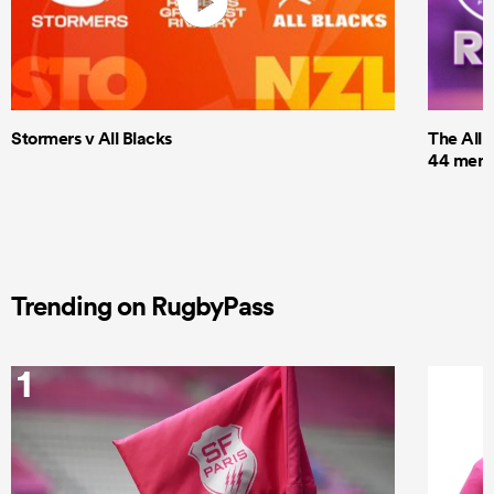
Stormers v All Blacks
The All 
44 men t
Trending on RugbyPass
1
2