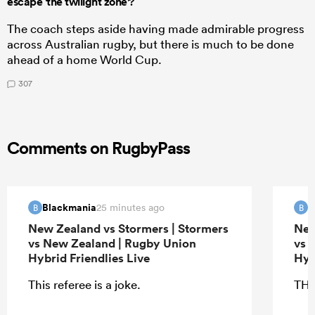
escape 'the twilight zone'?
The coach steps aside having made admirable progress
across Australian rugby, but there is much to be done
ahead of a home World Cup.
307
Comments on RugbyPass
Blackmania
B
25 minutes ago
B
B
New Zealand vs Stormers | Stormers
New
vs New Zealand | Rugby Union
vs 
Hybrid Friendlies Live
Hyb
This referee is a joke.
THI