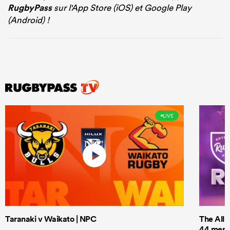
RugbyPass
sur l'App Store (iOS) et Google Play
(Android) !
LIVE
Taranaki v Waikato | NPC
The All 
44 men t