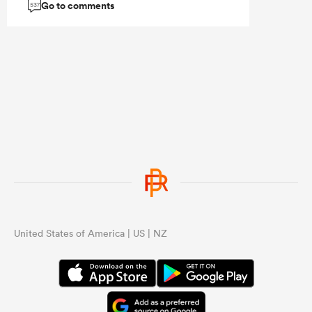
Go to comments
537
...
United States of America | US | NZ