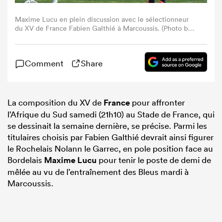
Maxime Lucu en plein discussion avec le sélectionneur
du XV de France Fabien Galthié à Marcoussis. (Photo by
ANNE-CHRISTINE POUJOULAT/AFP via Getty Images)
Comment
Share
La composition du XV de
France
pour affronter
l’Afrique du Sud samedi (21h10) au Stade de France, qui
se dessinait la semaine dernière, se précise. Parmi les
titulaires choisis par Fabien Galthié devrait ainsi figurer
le Rochelais Nolann le Garrec, en pole position face au
Bordelais
Maxime Lucu
pour tenir le poste de demi de
mêlée au vu de l’entraînement des Bleus mardi à
Marcoussis.