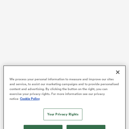
We process your personal information to measure and improve our sites
Aligné une nouvelle fois avec la chasuble blanche des
and service, to assist our marketing campaigns and to provide personalised
content and advertising. By clicking the button on the right, you can
titulaires frappée du numéro 9, comme la semaine
exercise your privacy rights. For more information see our privacy
précédente, l’ancien joueur du
Racing 92
devrait
notice
Cookie Policy
former la charnière tricolore contre les Springboks
avec l’ouvreur du Stade toulousain Romain Ntamack.
Your Privacy Rights
Lucu sur le banc