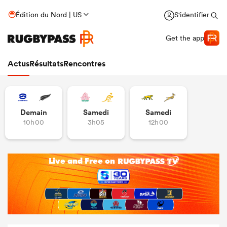
Édition du Nord | US
S'identifier
Get the app
Actus
Résultats
Rencontres
Demain
Samedi
Samedi
10h00
3h05
12h00