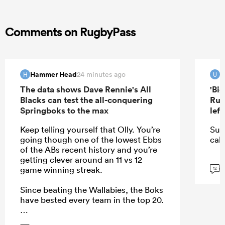
Comments on RugbyPass
Hammer Head
u
24 minutes ago
H
U
The data shows Dave Rennie's All
'Bi
Blacks can test the all-conquering
Rug
Springboks to the max
lef
Keep telling yourself that Olly. You’re
Sur
going though one of the lowest Ebbs
call
of the ABs recent history and you’re
getting clever around an 11 vs 12
G
game winning streak.
12
Since beating the Wallabies, the Boks
have bested every team in the top 20.