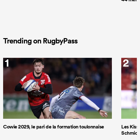
Trending on RugbyPass
1
2
Cowie 2029, le pari de la formation toulonnaise
Les Kiss 
Schmidt