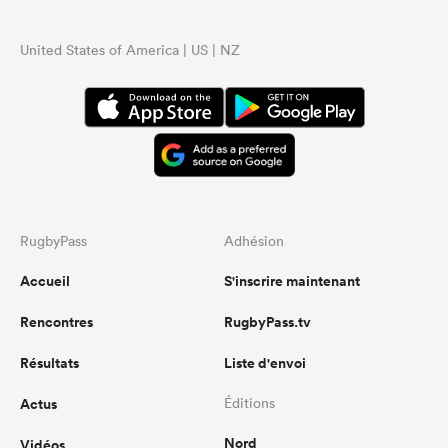
United States of America | US | NZ
RugbyPass
Adhésion
Accueil
S'inscrire maintenant
Rencontres
RugbyPass.tv
Résultats
Liste d'envoi
Actus
Éditions
Nord
Vidéos