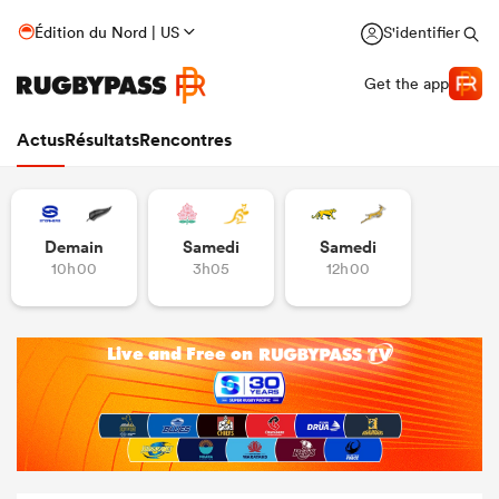
Édition du Nord | US
S'identifier
Get the app
Actus
Résultats
Rencontres
Demain
Samedi
Samedi
10h00
3h05
12h00