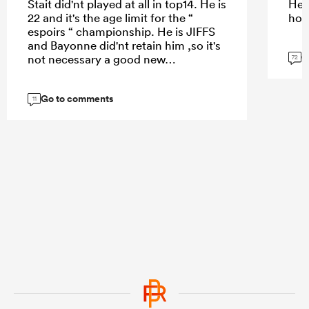
Stait did'nt played at all in top14. He is
He 
22 and it's the age limit for the “
how
espoirs “ championship. He is JIFFS
and Bayonne did'nt retain him ,so it's
G
not necessary a good new…
72
Go to comments
11