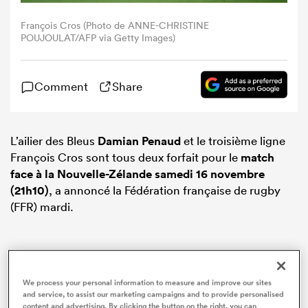
François Cros (Photo de ANNE-CHRISTINE
POUJOULAT/AFP via Getty Images)
Comment
Share
L’ailier des Bleus
Damian Penaud
et le troisième ligne
François Cros sont tous deux forfait pour le
match
face à la Nouvelle-Zélande samedi 16 novembre
(21h10)
, a annoncé la Fédération française de rugby
(FFR) mardi.
We process your personal information to measure and improve our sites
and service, to assist our marketing campaigns and to provide personalised
content and advertising. By clicking the button on the right, you can