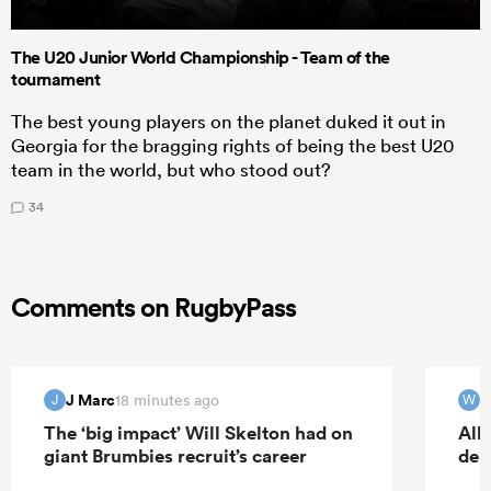
The U20 Junior World Championship - Team of the
tournament
The best young players on the planet duked it out in
Georgia for the bragging rights of being the best U20
team in the world, but who stood out?
34
Comments on RugbyPass
J Marc
W
18 minutes ago
J
W
The ‘big impact’ Will Skelton had on
All
giant Brumbies recruit’s career
deb