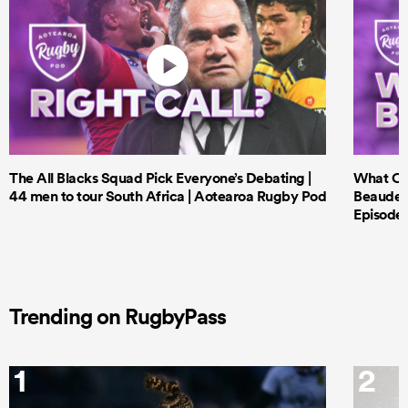
The All Blacks Squad Pick Everyone’s Debating |
What Cri
44 men to tour South Africa | Aotearoa Rugby Pod
Beauden 
Episode 
Trending on RugbyPass
1
2