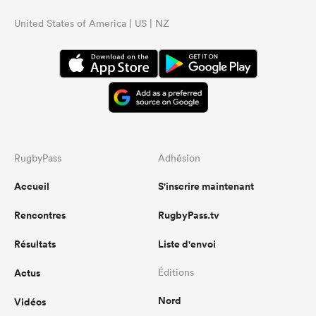
United States of America | US | NZ
RugbyPass
Adhésion
Accueil
S'inscrire maintenant
Rencontres
RugbyPass.tv
Résultats
Liste d'envoi
Actus
Éditions
Nord
Vidéos