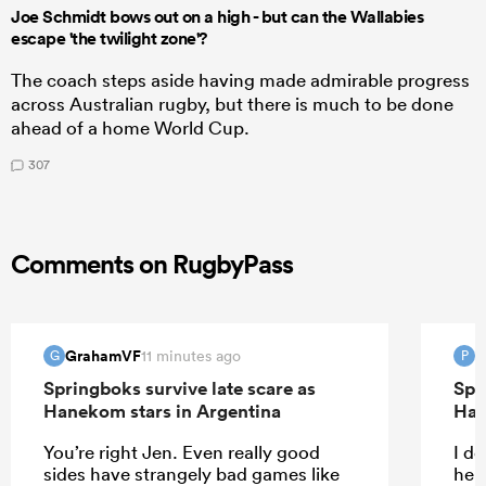
Joe Schmidt bows out on a high - but can the Wallabies
escape 'the twilight zone'?
The coach steps aside having made admirable progress
across Australian rugby, but there is much to be done
ahead of a home World Cup.
307
Comments on RugbyPass
GrahamVF
P
11 minutes ago
G
P
Springboks survive late scare as
Spr
Hanekom stars in Argentina
Han
You’re right Jen. Even really good
I do
sides have strangely bad games like
help