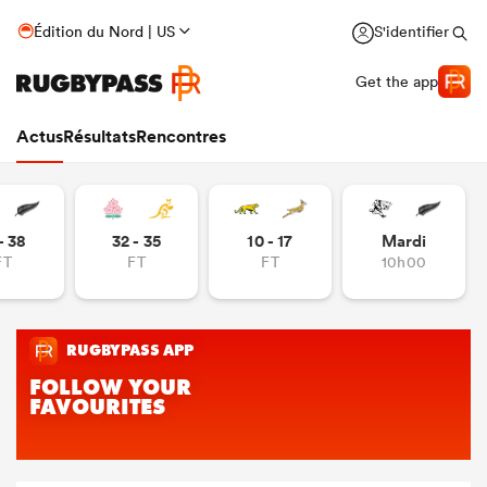
Édition du Nord | US
S'identifier
Get the app
Actus
Résultats
Rencontres
- 38
32 - 35
10 - 17
Mardi
FT
FT
FT
10h00