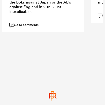
the Boks against Japan or the AB’s
muc
against England in 2019. Just
inexplicable.
G
37
Go to comments
37