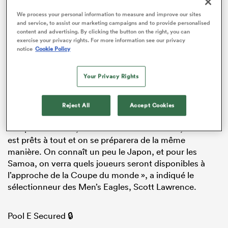
We process your personal information to measure and improve our sites
and service, to assist our marketing campaigns and to provide personalised
ADVERTISEMENT
content and advertising. By clicking the button on the right, you can
exercise your privacy rights. For more information see our privacy
notice
Cookie Policy
Your Privacy Rights
Reject All
Accept Cookies
« Je n’ai pas de ressenti particulier à ce sujet. C’est une
Coupe du monde, tous les matchs sont durs, donc on
est prêts à tout et on se préparera de la même
manière. On connaît un peu le Japon, et pour les
Samoa, on verra quels joueurs seront disponibles à
l’approche de la Coupe du monde », a indiqué le
sélectionneur des Men’s Eagles, Scott Lawrence.
Pool E Secured 🔒