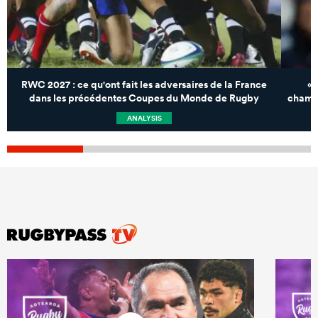
RWC 2027 : ce qu'ont fait les adversaires de la France
«D
dans les précédentes Coupes du Monde de Rugby
champi
ANALYSIS