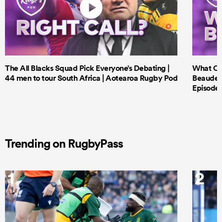
The All Blacks Squad Pick Everyone’s Debating |
What Cri
44 men to tour South Africa | Aotearoa Rugby Pod
Beauden 
Episode 
Trending on RugbyPass
1
2