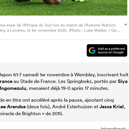
e essai de l’Afrique du Sud lors du match de l’Autumn Nations
ey, à Londres, le 1er novembre 2025. (Photo : Luke Walker / Getty
Japon 61-7 samedi 1er novembre à Wembley, inscrivant huit
rance
au Stade de France. Les Springboks, portés par
Siya
Mngomezulu
, menaient déjà 19-0 après 17 minutes.
e en titre ont accéléré après la pause, ajoutant cinq
Lee Arendse
(deux fois), André Esterhuizen et
Jesse Kriel
,
miracle de Brighton » de 2015.
Internationals