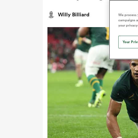
Willy Billiard
We process y
campaigns an
your privacy
Your Pri