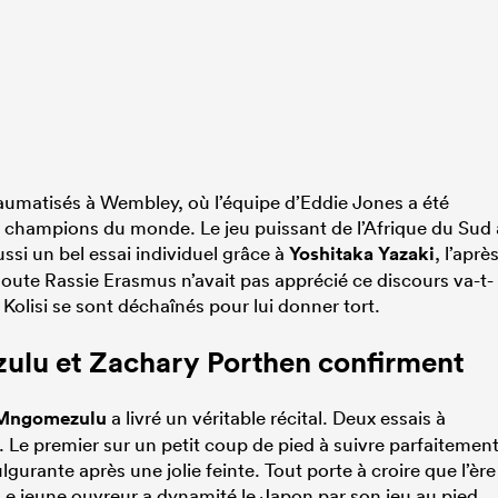
traumatisés à Wembley, où l’équipe d’Eddie Jones a été
, champions du monde. Le jeu puissant de l’Afrique du Sud 
ssi un bel essai individuel grâce à
Yoshitaka Yazaki
, l’aprè
oute Rassie Erasmus n’avait pas apprécié ce discours va-t-
Kolisi se sont déchaînés pour lui donner tort.
ulu et
Zachary Porthen
confirment
-Mngomezulu
a livré un véritable récital. Deux essais à
). Le premier sur un petit coup de pied à suivre parfaitemen
gurante après une jolie feinte. Tout porte à croire que l’ère
Le jeune ouvreur a dynamité le Japon par son jeu au pied