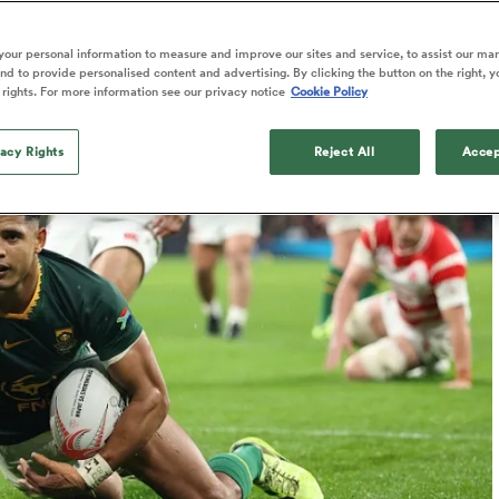
Published: 2 Novembre 2025 02:35 PST
our personal information to measure and improve our sites and service, to assist our ma
Updated: 1 November 2025 22:35 PDT
d to provide personalised content and advertising. By clicking the button on the right, y
 rights. For more information see our privacy notice
Cookie Policy
vacy Rights
Reject All
Accep