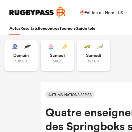
Édition du Nord | US
Actus
Résultats
Rencontres
Tournois
Guide télé
Demain
Samedi
Samedi
10h00
3h05
12h00
AUTUMN NATIONS SERIES
Quatre enseignem
des Springboks s