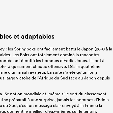
les et adaptables
ey : les Springboks ont facilement battu le Japon (26-0 à la
mides. Les Boks ont totalement dominé la rencontre
ontée ont étouffé les hommes d’Eddie Jones. Ils ont à
apter à quasiment chaque offensive. Dès la quatrième
terme d’un maul ravageur. La suite n’a été qu’un long
us large victoire de l’Afrique du Sud face au Japon depuis
t la 13e nation mondiale et, même si le sort du classement
i se préparait à une surprise, jamais les hommes d’Eddie
ue du Sud, c’est un message clair envoyé à la France la
leus donnent le meilleur d’eux-mêmes sur le terrain.