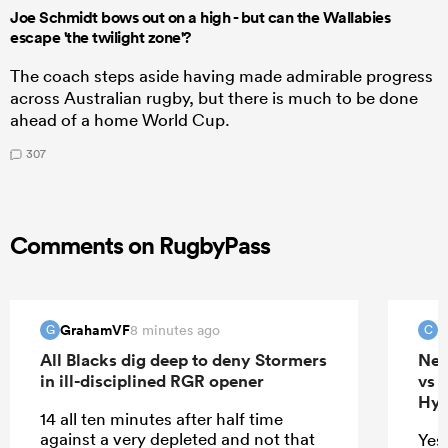
Joe Schmidt bows out on a high - but can the Wallabies
escape 'the twilight zone'?
The coach steps aside having made admirable progress
across Australian rugby, but there is much to be done
ahead of a home World Cup.
307
Comments on RugbyPass
GrahamVF
c
8 minutes ago
G
C
All Blacks dig deep to deny Stormers
New
in ill-disciplined RGR opener
vs 
Hyb
14 all ten minutes after half time
against a very depleted and not that
Yes