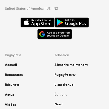
United States of America | US | NZ
RugbyPass
Adhésion
Accueil
S'inscrire maintenant
Rencontres
RugbyPass.tv
Résultats
Liste d'envoi
Actus
Éditions
Nord
Vidéos