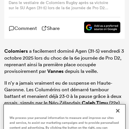
Dans le vestiaire de Colomiers Rugby après sa victoire
sur le SU Agen (31-5) lors de la 6e journée de Pro D2
vendredi 3 octobre 2025. Photo : @ColomiersRugby
Comment
Share
Colomiers
a facilement dominé Agen (31-5) vendredi 3
octobre 2025 lors du choc de la 6e journée de Pro D2,
reprenant ainsi la première place occupée
provisoirement par
Vannes
depuis la veille.
Il n’y a jamais vraiment eu de suspense en Haute-
Garonne. Les Columérins ont démarré tambour
battant et menaient déjà 23-0 à la pause grâce à deux
essais, signés par le Néo-Zélandais
Caleb Timu
(22e)
et le jeune demi de mêlée
Jules Danglot
(35e).
Agen
a
bien cru pouvoir réagir avec un essai à la 46e, mais
We process your personal information to measure and improve our sites
Colomiers a parfaitement géré la fin de rencontre
and service, to assist our marketing campaigns and to provide personalised
content and advertising. By clicking the button on the right, you can