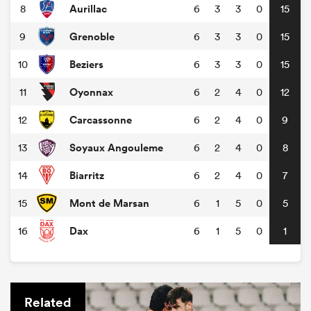
Aurillac
8
6
3
3
0
15
Grenoble
9
6
3
3
0
15
Beziers
10
6
3
3
0
15
Oyonnax
11
6
2
4
0
12
Carcassonne
12
6
2
4
0
9
Soyaux Angouleme
13
6
2
4
0
8
Biarritz
14
6
2
4
0
7
Mont de Marsan
15
6
1
5
0
5
Dax
16
6
1
5
0
1
Related