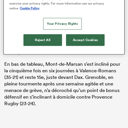
avant d’ajouter un troisième essai par le pilier
Nicolas
exercise your privacy rights. For more information see our privacy
Martins
(74e).
notice
Cookie Policy
Avec ce succès, Colomiers reprend la tête du
Your Privacy Rights
classement avec un point d’avance sur Vannes,
vainqueur la veille à Dax (16-15), et deux sur Brive (3e),
qui a battu
Oyonnax
avec bonus offensif (33-18).
Reject All
Accept Cookies
Nevers, également bonifié face à Soyaux-Angoulême
(33-10), suit en embuscade.
En bas de tableau, Mont-de-Marsan s’est incliné pour
la cinquième fois en six journées à Valence-Romans
(35-21) et reste 15e, juste devant Dax. Grenoble, en
pleine tourmente après une semaine agitée et une
menace de grève, n’a décroché qu’un point de bonus
défensif en s’inclinant à domicile contre Provence
Rugby (23-24).