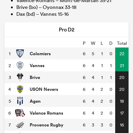
Valence-Romans – Mont-de-Marsan 35-21
Brive (bo) – Oyonnax 33-18
Dax (bd) – Vannes 15-16
Pro D2
P
W
L
D
Total
Colomiers
1
6
5
1
0
22
Vannes
2
6
4
1
1
21
Brive
3
6
4
1
1
20
USON Nevers
4
6
4
2
0
20
Agen
5
6
4
2
0
18
Valence Romans
6
6
4
2
0
17
Provence Rugby
7
6
3
3
0
16