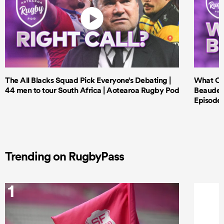
The All Blacks Squad Pick Everyone’s Debating |
What Cri
44 men to tour South Africa | Aotearoa Rugby Pod
Beauden 
Episode 
Trending on RugbyPass
1
2