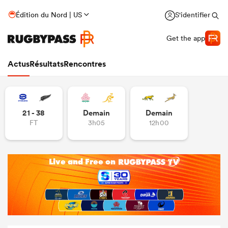
Édition du Nord | US
S'identifier
Get the app
Actus
Résultats
Rencontres
21 - 38
Demain
Demain
FT
3h05
12h00