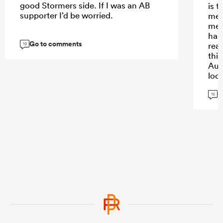
good Stormers side. If I was an AB
is t
supporter I’d be worried.
mer
mes
hand
Go to comments
real
19
thi
Aum
look
var
G
req
16
imp