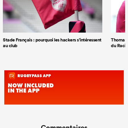
Stade Français : pourquoi les hackers s’intéressent
Thomas R
au club
du Racin
Commentaires