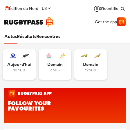
Édition du Nord | US
S'identifier
Get the app
Actus
Résultats
Rencontres
Aujourd'hui
Demain
Demain
10h00
3h05
12h00