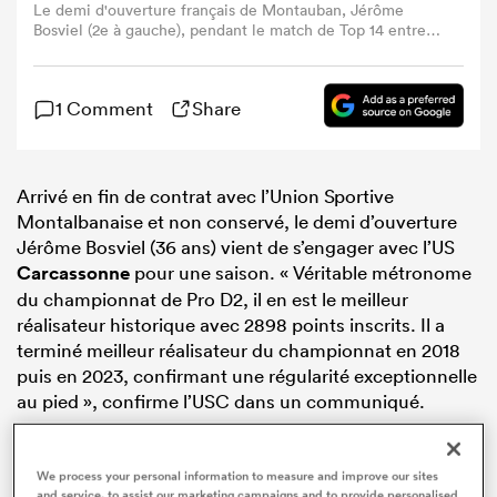
Le demi d'ouverture français de Montauban, Jérôme
Bosviel (2e à gauche), pendant le match de Top 14 entre
Montauban et le Castres Olympique au Stade Sapiac de
Montauban, dans le sud-ouest de la France, le 11 octobre
2025. (Photo : Valentine CHAPUIS / AFP via Getty
1 Comment
Share
Images)
Arrivé en fin de contrat avec l’Union Sportive
Montalbanaise et non conservé, le demi d’ouverture
Jérôme Bosviel (36 ans) vient de s’engager avec l’US
Carcassonne
pour une saison. « Véritable métronome
du championnat de Pro D2, il en est le meilleur
réalisateur historique avec 2898 points inscrits. Il a
terminé meilleur réalisateur du championnat en 2018
puis en 2023, confirmant une régularité exceptionnelle
au pied », confirme l’USC dans un communiqué.
Une légende de Montauban
We process your personal information to measure and improve our sites
and service, to assist our marketing campaigns and to provide personalised