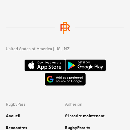
United States of America | US | NZ
RugbyPass
Adhésion
Accueil
S'inscrire maintenant
Rencontres
RugbyPass.tv