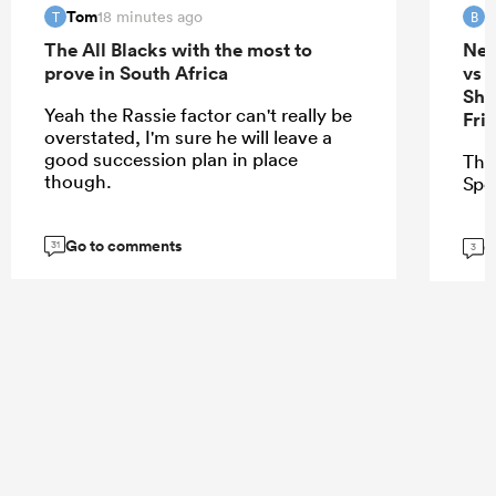
Tom
B
18 minutes ago
T
B
The All Blacks with the most to
New
prove in South Africa
vs 
She
Yeah the Rassie factor can't really be
Fri
overstated, I'm sure he will leave a
good succession plan in place
Thi
though.
Spo
Go to comments
G
31
3