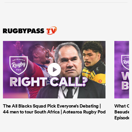
The All Blacks Squad Pick Everyone’s Debating |
What Cri
44 men to tour South Africa | Aotearoa Rugby Pod
Beauden 
Episode 