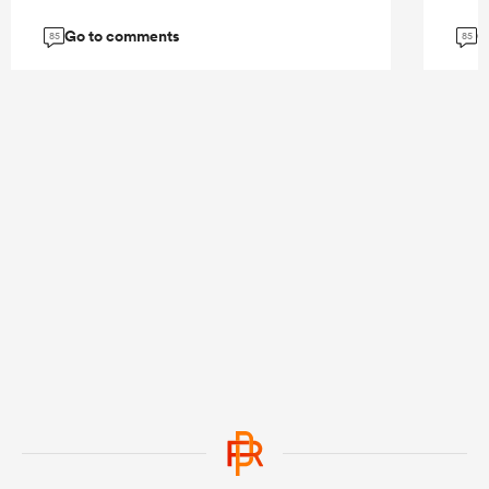
Go to comments
G
85
85