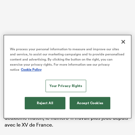
We process your personal information to measure and improve our sites
Lorsque Gabin Villière s’avance dans le couloir avant le
and service, to assist our marketing campaigns and to provide personalised
match contre la Nouvelle-Zélande samedi dernier, cela
content and advertising. By clicking the button on the right, you can
fait plus de 400 jours qu’il n’a pas joué avec le XV de
exercise your privacy rights. For more information see our privacy
notice
Cookie Policy
France.
Danty, Jalibert, Ollivon, Alldritt ou dans une moindre
Your Privacy Rights
mesure Fickou ont expérimenté la rétrogradation dans
le deuxième mandat Galthié lors de la série de matches
Reject All
Accept Cookies
en novembre, mais Villière a été l’un des premiers :
titulaire en ouverture du Mondial-2023, puis lors du
deuxième match, le numéro 11 n’avait plus joué depuis
avec le XV de France.