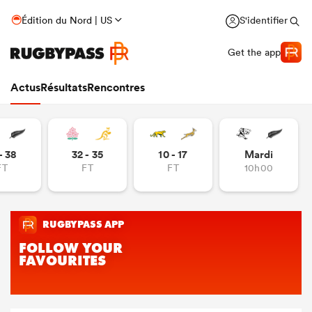
Édition du Nord | US
S'identifier
Get the app
Actus
Résultats
Rencontres
- 38
32 - 35
10 - 17
Mardi
FT
FT
FT
10h00