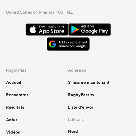
United States of America | US | NZ
RugbyPass
Adhésion
Accueil
S'inscrire maintenant
Rencontres
RugbyPass.tv
Résultats
Liste d'envoi
Actus
Éditions
Nord
Vidéos