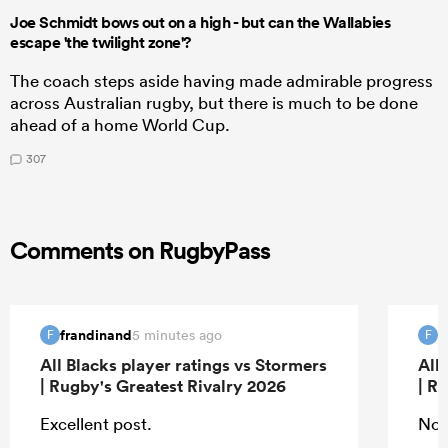
Joe Schmidt bows out on a high - but can the Wallabies
escape 'the twilight zone'?
The coach steps aside having made admirable progress
across Australian rugby, but there is much to be done
ahead of a home World Cup.
307
Comments on RugbyPass
frandinand
f
5 minutes ago
F
F
All Blacks player ratings vs Stormers
All
| Rugby's Greatest Rivalry 2026
| R
Excellent post.
Nor