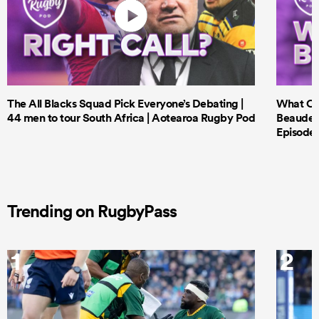
The All Blacks Squad Pick Everyone’s Debating |
What Cri
44 men to tour South Africa | Aotearoa Rugby Pod
Beauden 
Episode 
Trending on RugbyPass
1
2