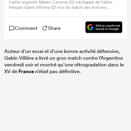
L'ailier argentin Mateo Carreras (G) s'échappe de l'ailier
français Gabin Villiere (D) lors du match des Autumn
Nations Series entre la France et l'Argentine au Stade de
France à Saint-Denis, au nord de Paris, le 22 novembre
2024. (Photo by FRANCK FIFE / AFP) (Photo by FRANCK
Comment
Share
FIFE/AFP via Getty Images)
Auteur d’un essai et d’une bonne activité défensive,
Gabin Villière a livré un gros match contre l’Argentine
vendredi soir et montré qu’une rétrogradation dans le
XV de
France
n’était pas définitive.