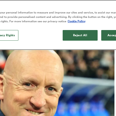
our personal information to measure and improve our sites and service, to assist our ma
d to provide personalised content and advertising. By clicking the button on the right, y
 rights. For more information see our privacy notice
Cookie Policy
Published: 3 Juin 2026 06:34 PDT
Updated: 3 June 2026 04:10 PDT
vacy Rights
Reject All
Accep