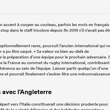
n accent à couper au couteau, parfois les mots en français
stop dans le staff tricolore depuis fin 2019 s’il n’avait pas ét
eptionnellement rares, poursuit l’ancien international qui n
 pu être saqué. « Sa valeur va bien au-delà de
e la préparation d’une équipe pour le prochain adversaire. I
 de la France au sommet du rugby international, contribuant
ohérence au sein de l’équipe. Laisser partir quelqu’un d’une
ndre et pourrait finalement s’avérer être une méconnaissance
 avec l’Angleterre
rt vers l’Italie constituerait une décision prudente pour
rofit de la « clarté défensive et des habitudes gagnantes »