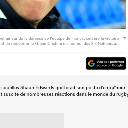
raîneur de la défense de l'équipe de France, célèbre la victoire
rmet de remporter le Grand Chelem du Tournoi des Six Nations, à
Nations Guinness opposant la France à l'Angleterre au Stade de
Photo de David Rogers/Getty Images)
esquelles Shaun Edwards quitterait son poste d’entraîneur
t suscité de nombreuses réactions dans le monde du rugby