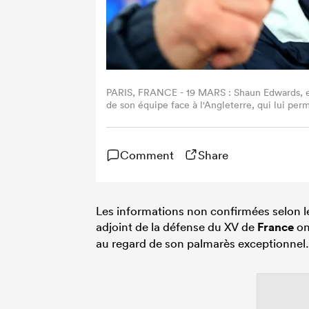
PARIS, FRANCE - 19 MARS : Shaun Edwards, ent
de son équipe face à l'Angleterre, qui lui pe
l'issue du match de rugby du Tournoi des Six 
France, le 19 mars 2022 à Paris, en France. (
Comment
Share
Les informations non confirmées selon l
adjoint de la défense du XV de
France
on
au regard de son palmarès exceptionnel.