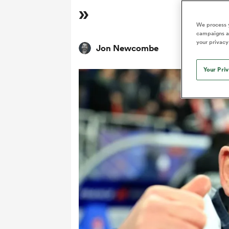
»
We process y
campaigns an
your privacy
Jon Newcombe
Your Pri