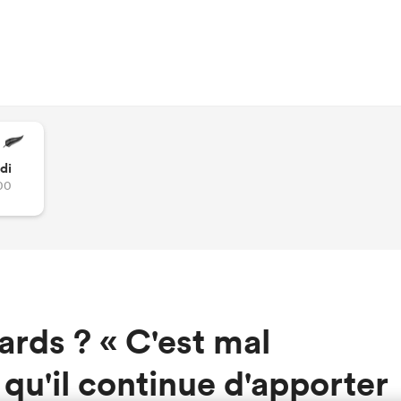
di
00
rds ? « C'est mal
 qu'il continue d'apporter