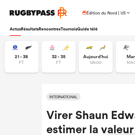
Édition du Nord | US
Actus
Résultats
Rencontres
Tournois
Guide télé
21 - 38
32 - 35
Aujourd'hui
Mar
FT
FT
12h00
10h
INTERNATIONAL
Virer Shaun Edwa
estimer la valeur