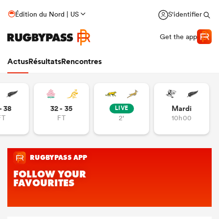
Édition du Nord | US
S'identifier
Get the app
Actus
Résultats
Rencontres
- 38
32 - 35
Mardi
LIVE
FT
FT
2'
10h00