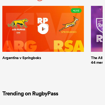
LIVE
Argentina v Springboks
The All 
44 men t
Trending on RugbyPass