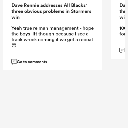
Dave Rennie addresses All Blacks'
Dav
three obvious problems in Stormers
thr
win
win
Yeah true re man management - hope
100
the boys lift though because I see a
for
track wreck coming if we get a repeat
😳
G
27
Go to comments
27