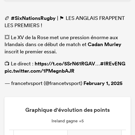
🏉
#SixNationsRugby
| 🏴󠁧󠁢󠁥󠁮󠁧󠁿 LES ANGLAIS FRAPPENT
LES PREMIERS !
💥 Le XV de la Rose met une pression énorme aux
Irlandais dans ce début de match et
Cadan Murley
inscrit le premier essai.
📺 Le direct :
https://t.co/5SrN61RGAV
…
#IREvENG
pic.twitter.com/1PMegnbAJR
— francetvsport (@francetvsport)
February 1, 2025
Graphique d'évolution des points
Ireland gagne +5