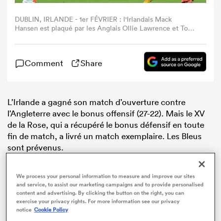
DUBLIN, IRLANDE - 1er FÉVRIER : l'Irlandais Mack
Hansen est plaqué par les Anglais Ollie Lawrence et Tom
Curry pendant le match du Tournoi des Six Nations 2025
entre l'Irlande et l'Angleterre à l'Aviva Stadium le 1er
février 2025 à Dublin, Irlande. (Photo David Rogers/Getty
Comment
Share
Images)
L’Irlande a gagné son match d’ouverture contre
l’Angleterre avec le bonus offensif (27-22). Mais le XV
de la Rose, qui a récupéré le bonus défensif en toute
fin de match, a livré un match exemplaire. Les Bleus
sont prévenus.
We process your personal information to measure and improve our sites
and service, to assist our marketing campaigns and to provide personalised
content and advertising. By clicking the button on the right, you can
exercise your privacy rights. For more information see our privacy
notice
Cookie Policy