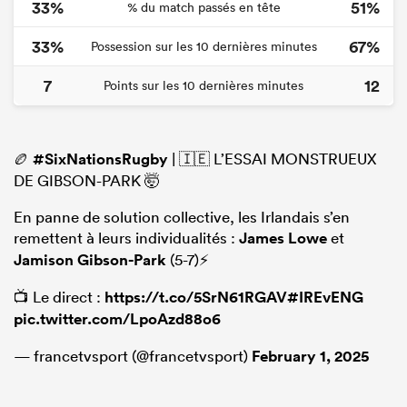
33%
51%
% du match passés en tête
33%
67%
Possession sur les 10 dernières minutes
7
12
Points sur les 10 dernières minutes
🏉
#SixNationsRugby
| 🇮🇪 L’ESSAI MONSTRUEUX
DE GIBSON-PARK 🤯
En panne de solution collective, les Irlandais s’en
remettent à leurs individualités :
James Lowe
et
Jamison Gibson-Park
(5-7)⚡️
📺 Le direct :
https://t.co/5SrN61RGAV
#IREvENG
pic.twitter.com/LpoAzd88o6
— francetvsport (@francetvsport)
February 1, 2025