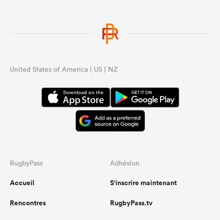
United States of America | US | NZ
RugbyPass
Adhésion
Accueil
S'inscrire maintenant
Rencontres
RugbyPass.tv