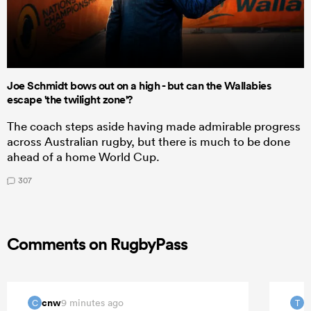
Joe Schmidt bows out on a high - but can the Wallabies
escape 'the twilight zone'?
The coach steps aside having made admirable progress
across Australian rugby, but there is much to be done
ahead of a home World Cup.
307
Comments on RugbyPass
cnw
T
9 minutes ago
C
T