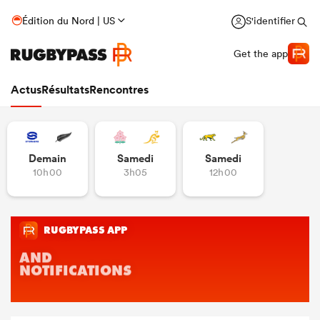
Édition du Nord | US
S'identifier
Get the app
Actus
Résultats
Rencontres
Demain
Samedi
Samedi
10h00
3h05
12h00