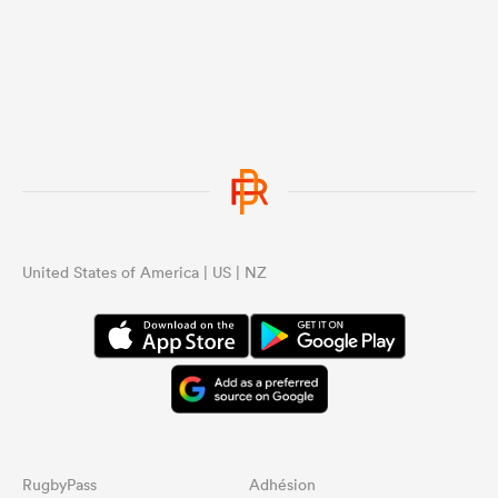
United States of America | US | NZ
RugbyPass
Adhésion