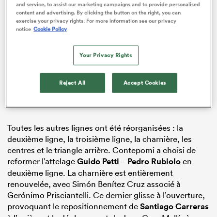
Rencontre
Rugby Championship
and service, to assist our marketing campaigns and to provide personalised
content and advertising. By clicking the button on the right, you can
exercise your privacy rights. For more information see our privacy
27 - 29
notice
Cookie Policy
Your Privacy Rights
Argentina
South Africa
Temps complet
Reject All
Accept Cookies
Toutes les stats et les données
Toutes les autres lignes ont été réorganisées : la
deuxième ligne, la troisième ligne, la charnière, les
centres et le triangle arrière. Contepomi a choisi de
reformer l’attelage
Guido Petti
–
Pedro Rubiolo
en
deuxième ligne. La charnière est entièrement
renouvelée, avec Simón Benítez Cruz associé à
Gerónimo Prisciantelli. Ce dernier glisse à l’ouverture,
provoquant le repositionnement de
Santiago Carreras