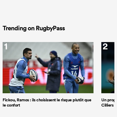
Trending on RugbyPass
1
2
Fickou, Ramos : ils choisissent le risque plutôt que
Un progr
le confort
Cilliers 