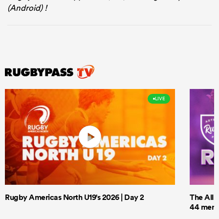
(Android) !
LIVE
Rugby Americas North U19's 2026 | Day 2
The All 
44 men t