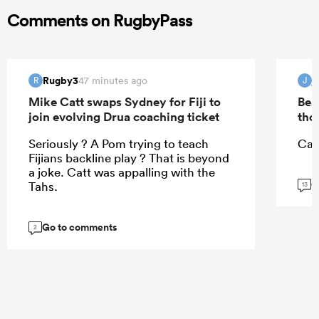
Comments on RugbyPass
Rugby3
j
47 minutes ago
R
J
Mike Catt swaps Sydney for Fiji to
Bea
join evolving Drua coaching ticket
tho
Seriously ? A Pom trying to teach
Can
Fijians backline play ? That is beyond
a joke. Catt was appalling with the
G
Tahs.
13
Go to comments
2