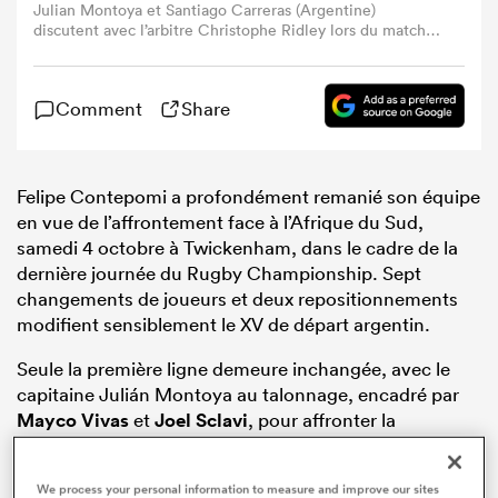
Julian Montoya et Santiago Carreras (Argentine)
discutent avec l’arbitre Christophe Ridley lors du match
du Rugby Championship entre l’Australie et l’Argentine à
l’Allianz Stadium de Sydney, le 13 septembre 2025. (Photo
: Steve Christo – Corbis via Getty Images)
Comment
Share
Felipe Contepomi a profondément remanié son équipe
en vue de l’affrontement face à l’Afrique du Sud,
samedi 4 octobre à Twickenham, dans le cadre de la
dernière journée du Rugby Championship. Sept
changements de joueurs et deux repositionnements
modifient sensiblement le XV de départ argentin.
Seule la première ligne demeure inchangée, avec le
capitaine Julián Montoya au talonnage, encadré par
Mayco Vivas
et
Joel Sclavi
, pour affronter la
puissance sud-africaine.
We process your personal information to measure and improve our sites