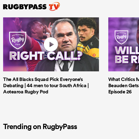
The All Blacks Squad Pick Everyone’s
What Critics M
Debating | 44 men to tour South Africa |
Beauden Gets 
Aotearoa Rugby Pod
Episode 26
Trending on RugbyPass