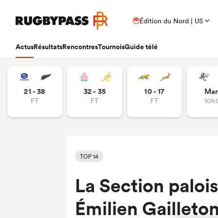
Édition du Nord | US
Actus
Résultats
Rencontres
Tournois
Guide télé
21 - 38
32 - 35
10 - 17
Mar
FT
FT
FT
10h
TOP 14
La Section paloi
Émilien Gailleto