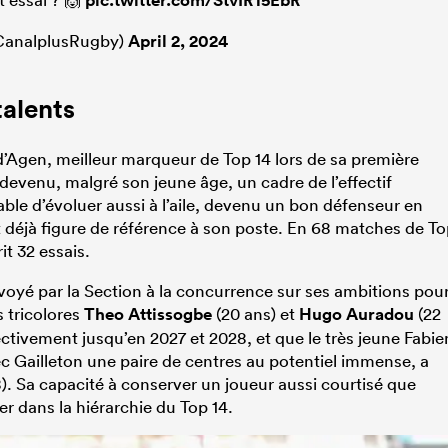
analplusRugby)
April 2, 2024
talents
’Agen, meilleur marqueur de Top 14 lors de sa première
 devenu, malgré son jeune âge, un cadre de l’effectif
le d’évoluer aussi à l’aile, devenu un bon défenseur en
it déjà figure de référence à son poste. En 68 matches de T
rit 32 essais.
voyé par la Section à la concurrence sur ses ambitions pou
s tricolores
Theo Attissogbe
(20 ans) et
Hugo Auradou
(22
pectivement jusqu’en 2027 et 2028, et que le très jeune Fabie
ec Gailleton une paire de centres au potentiel immense, a
. Sa capacité à conserver un joueur aussi courtisé que
er dans la hiérarchie du Top 14.