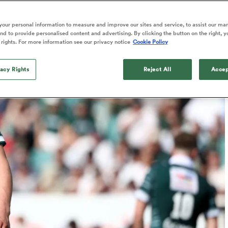
Published: 4 Octobre 2025 06:52 PDT
our personal information to measure and improve our sites and service, to assist our ma
d to provide personalised content and advertising. By clicking the button on the right, y
 rights. For more information see our privacy notice
Cookie Policy
vacy Rights
Reject All
Accep