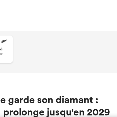
di
00
se garde son diamant :
n prolonge jusqu'en 2029