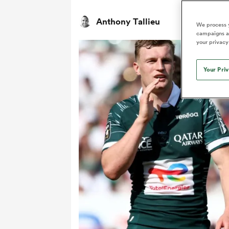
Anthony Tallieu
We process y
campaigns an
your privacy
Your Pri