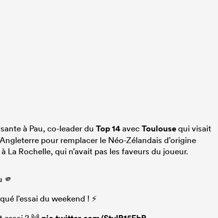
aissante à Pau, co-leader du
Top 14
avec
Toulouse
qui visait
 Angleterre pour remplacer le Néo-Zélandais d’origine
à La Rochelle, qui n’avait pas les faveurs du joueur.
u 🫵
qué l’essai du weekend ! ⚡️
t essai ? 🙌
pic.twitter.com/StvIR15EbR