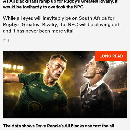
As All Blacks fans ramp up for Rugby's Greatest Rivalry, it
would be foolhardy to overlook the NPC
While all eyes will inevitably be on South Africa for
Rugby's Greatest Rivalry, the NPC will be playing out
and it has never been more vital
8
LONG READ
The data shows Dave Rennie's All Blacks can test the all-