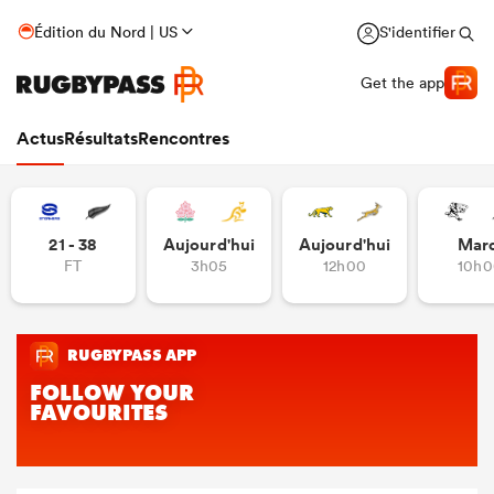
Édition du Nord | US
S'identifier
Get the app
Actus
Résultats
Rencontres
21 - 38
Aujourd'hui
Aujourd'hui
Mar
FT
3h05
12h00
10h0