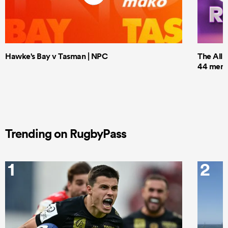
Hawke's Bay v Tasman | NPC
The All 
44 men t
Trending on RugbyPass
1
2