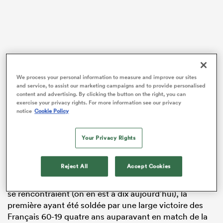
We process your personal information to measure and improve our sites
and service, to assist our marketing campaigns and to provide personalised
content and advertising. By clicking the button on the right, you can
exercise your privacy rights. For more information see our privacy
Ce ne sera en revanche pas la première fois que les
notice
Cookie Policy
Munstermen se rendront à Bordeaux, au Stade
Chaban-Delmas, puisque leur première remonte à il y
a 25 ans, pour les demi-finales de ce qu’on appelait
Your Privacy Rights
alors la Heineken Cup pour affronter
Toulouse
dans ce
qui était alors le Stade Lescure.
Reject All
Accept Cookies
C’était la deuxième fois seulement que ces deux clubs
se rencontraient (on en est à dix aujourd’hui), la
première ayant été soldée par une large victoire des
Français 60-19 quatre ans auparavant en match de la