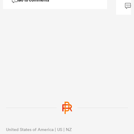
G
125
United States of America | US | NZ