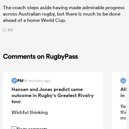
The coach steps aside having made admirable progress
across Australian rugby, but there is much to be done
ahead of a home World Cup.
307
Comments on RugbyPass
PM
H
18 minutes ago
P
H
Hansen and Jones predict same
All
outcome in Rugby's Greatest Rivalry
in 
tour
Yeah
tha
Wishful thinking
mor
Go to comments
2