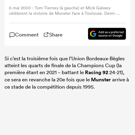
6 mai 2000 : Tom Tierney (à gauche) et Mick Galwey
célèbrent la victoire de Munster face à Toulouse. Demi-
finale de la Heineken Cup, Toulouse – Munster, Stade
Lescure, Bordeaux, France. Crédit photo : Matt Browne /
SPORTSFILE (Photo Sportsfile/Corbis/Sportsfile via Getty
Comment
Share
Images)
Si c’est la troisième fois que l’Union Bordeaux-Bègles
atteint les quarts de finale de la Champions Cup (la
première étant en 2021 – battant le
Racing 92
24-21),
ce sera en revanche la 20e fois que le
Munster
arrive à
ce stade de la compétition depuis 1995.