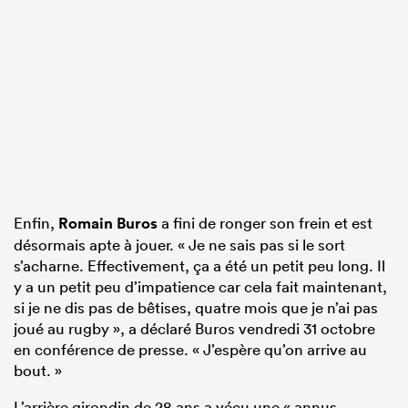
Enfin,
Romain Buros
a fini de ronger son frein et est
désormais apte à jouer. « Je ne sais pas si le sort
s’acharne. Effectivement, ça a été un petit peu long. Il
y a un petit peu d’impatience car cela fait maintenant,
si je ne dis pas de bêtises, quatre mois que je n’ai pas
joué au rugby », a déclaré Buros vendredi 31 octobre
en conférence de presse. « J’espère qu’on arrive au
bout. »
L’arrière girondin de 28 ans a vécu une « annus