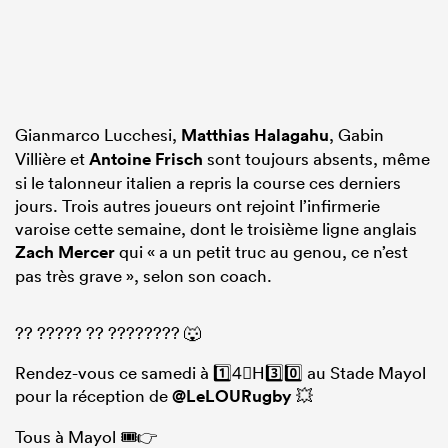
Gianmarco Lucchesi,
Matthias Halagahu
, Gabin
Villière et
Antoine Frisch
sont toujours absents, même
si le talonneur italien a repris la course ces derniers
jours. Trois autres joueurs ont rejoint l’infirmerie
varoise cette semaine, dont le troisième ligne anglais
Zach Mercer
qui « a un petit truc au genou, ce n’est
pas très grave », selon son coach.
?? ????? ?? ???????? 🐺
Rendez-vous ce samedi à 1️⃣4⃣H3️⃣0️⃣ au Stade Mayol
pour la réception de
@LeLOURugby
💥
Tous à Mayol 🎟👉