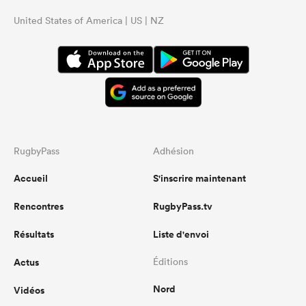
United States of America | US | NZ
RugbyPass
Adhésion
Accueil
S'inscrire maintenant
Rencontres
RugbyPass.tv
Résultats
Liste d'envoi
Actus
Éditions
Nord
Vidéos