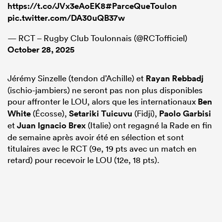
https://t.co/JVx3eAoEK8
#ParceQueToulon
pic.twitter.com/DA30uQB37w
— RCT – Rugby Club Toulonnais (@RCTofficiel)
October 28, 2025
Jérémy Sinzelle (tendon d’Achille) et
Rayan Rebbadj
(ischio-jambiers) ne seront pas non plus disponibles
pour affronter le LOU, alors que les internationaux
Ben
White
(Écosse),
Setariki Tuicuvu
(Fidji),
Paolo Garbisi
et
Juan Ignacio Brex
(Italie) ont regagné la Rade en fin
de semaine après avoir été en sélection et sont
titulaires avec le RCT (9e, 19 pts avec un match en
retard) pour recevoir le LOU (12e, 18 pts).