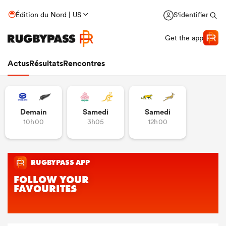
Édition du Nord | US
S'identifier
Get the app
Actus
Résultats
Rencontres
Demain
Samedi
Samedi
10h00
3h05
12h00