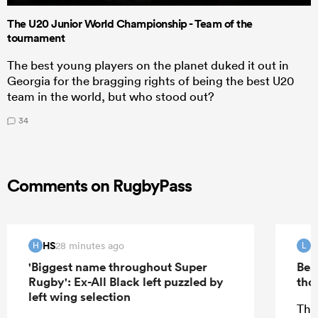
The U20 Junior World Championship - Team of the
tournament
The best young players on the planet duked it out in
Georgia for the bragging rights of being the best U20
team in the world, but who stood out?
34
Comments on RugbyPass
HS
L
28 minutes ago
H
L
'Biggest name throughout Super
Bea
Rugby': Ex-All Black left puzzled by
tho
left wing selection
Tha