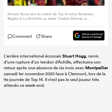
Romain Buros lors du match de Top 14 entre Bordeaux-
Bègles et La Rochelle au stade Chaban-Delmas, à
Bordeaux, le 26 avril 2025. (Photo : Romain Perrocheau /
AFP)
Comment
Share
L’arrière international écossais
Stuart Hogg
, remis
d’une rupture d’un tendon d’Achille, effectuera son
retour après une absence de six mois avec
Montpellier
samedi 1er novembre 2025 face à Clermont, lors de la
9e journée de Top 14. Il n’est pas le seul joueur très
attendu ce week-end.