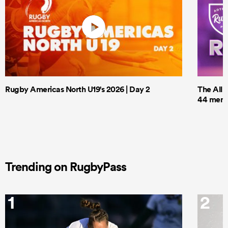
Rugby Americas North U19's 2026 | Day 2
The All 
44 men t
Trending on RugbyPass
1
2