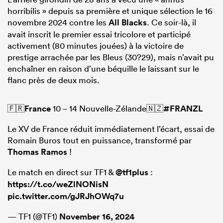
horribilis » depuis sa première et unique sélection le 16
novembre 2024 contre les
All Blacks
. Ce soir-là, il
avait inscrit le premier essai tricolore et participé
activement (80 minutes jouées) à la victoire de
prestige arrachée par les Bleus (30?29), mais n’avait pu
enchaîner en raison d’une béquille le laissant sur le
flanc près de deux mois.
🇫🇷
France
10 – 14 Nouvelle-Zélande🇳🇿
#FRANZL
Le XV de France réduit immédiatement l’écart, essai de
Romain Buros tout en puissance, transformé par
Thomas Ramos
!
Le match en direct sur TF1 &
@tf1plus
:
https://t.co/weZlNONisN
pic.twitter.com/gJRJhOWq7u
— TF1 (@TF1)
November 16, 2024