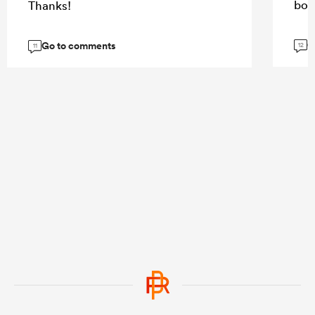
boo
Thanks!
G
Go to comments
12
11