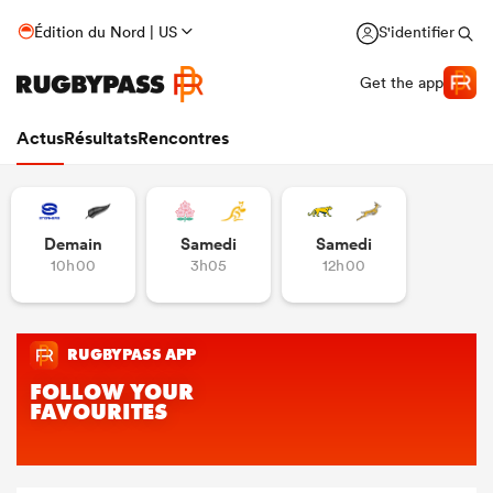
Édition du Nord | US
S'identifier
Get the app
Actus
Résultats
Rencontres
Demain
Samedi
Samedi
10h00
3h05
12h00