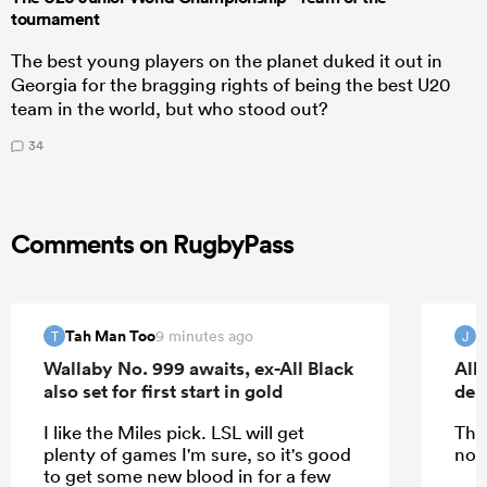
tournament
The best young players on the planet duked it out in
Georgia for the bragging rights of being the best U20
team in the world, but who stood out?
34
Comments on RugbyPass
Tah Man Too
9 minutes ago
T
J
Wallaby No. 999 awaits, ex-All Black
All
also set for first start in gold
deb
I like the Miles pick. LSL will get
The
plenty of games I'm sure, so it's good
nor
to get some new blood in for a few