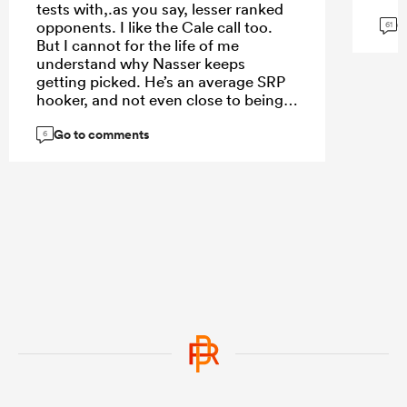
tests with,.as you say, lesser ranked
G
opponents. I like the Cale call too.
61
But I cannot for the life of me
understand why Nasser keeps
getting picked. He’s an average SRP
hooker, and not even close to being
the best Aussie hooker available.
Go to comments
6