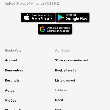
United States of America | US | NZ
RugbyPass
Adhésion
Accueil
S'inscrire maintenant
Rencontres
RugbyPass.tv
Résultats
Liste d'envoi
Actus
Éditions
Nord
Vidéos