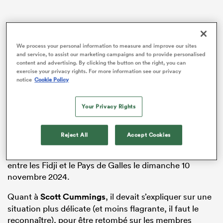
We process your personal information to measure and improve our sites
and service, to assist our marketing campaigns and to provide personalised
content and advertising. By clicking the button on the right, you can
exercise your privacy rights. For more information see our privacy
notice
Cookie Policy
Your Privacy Rights
Celle-ci devait statuer sur la situation des deux joueurs
qui ont reçu un carton rouge de 20 minutes pour jeu
Reject All
Accept Cookies
déloyal. Semi Radradra s’est rendu coupable d’un
plaquage haut, contraire à la règle 9.13, lors du match
entre les Fidji et le Pays de Galles le dimanche 10
novembre 2024.
Quant à
Scott Cummings
, il devait s’expliquer sur une
situation plus délicate (et moins flagrante, il faut le
reconnaître), pour être retombé sur les membres