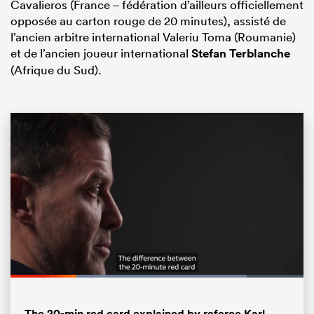
Cavalieros (France – fédération d’ailleurs officiellement
opposée au carton rouge de 20 minutes), assisté de
l’ancien arbitre international Valeriu Toma (Roumanie)
et de l’ancien joueur international
Stefan Terblanche
(Afrique du Sud).
Loaded
:
80.74%
Pause
Unmute
Partager
Fullsc
The 20-min red card explained by referee Karl