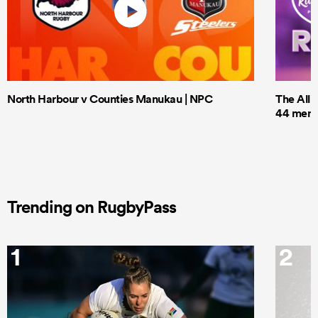
North Harbour v Counties Manukau | NPC
The All 
44 men t
Trending on RugbyPass
1
2