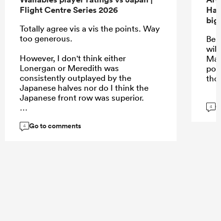
Flight Centre Series 2026
Han
big
Totally agree vis a vis the points. Way
too generous.
Be 
will
However, I don't think either
May
Lonergan or Meredith was
pos
consistently outplayed by the
tho
Japanese halves nor do I think the
Japanese front row was superior.
G
4
Go to comments
4
...