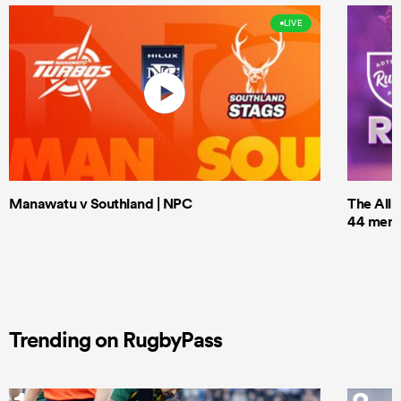
LIVE
Manawatu v Southland | NPC
The All 
44 men t
Trending on RugbyPass