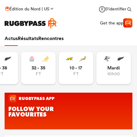
Édition du Nord | US
S'identifier
Get the app
Actus
Résultats
Rencontres
- 38
32 - 35
10 - 17
Mardi
FT
FT
FT
10h00