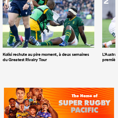
1
2
Kolisi rechute au pire moment, à deux semaines
L'Austra
du Greatest Rivalry Tour
première