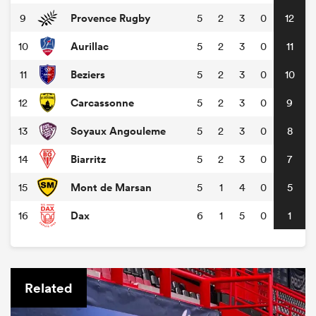
Provence Rugby
9
5
2
3
0
12
Aurillac
10
5
2
3
0
11
Beziers
11
5
2
3
0
10
Carcassonne
12
5
2
3
0
9
Soyaux Angouleme
13
5
2
3
0
8
Biarritz
14
5
2
3
0
7
Mont de Marsan
15
5
1
4
0
5
Dax
16
6
1
5
0
1
Related