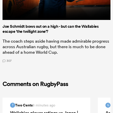
Joe Schmidt bows out on a high - but can the Wallabies
escape 'the twilight zone'?
The coach steps aside having made admirable progress
across Australian rugby, but there is much to be done
ahead of a home World Cup.
307
Comments on RugbyPass
Two Cents
8 minutes ago
T
G
Wallabies player ratings vs Japan |
Arg