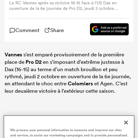
Le RC Vannes après sa victoire 16-15 face à l'US Dax en
ouverture de la 6e journée de Pro D2, jeudi 2 octobre
2025. Photo : @RugbyClubVannes
Comment
Share
Vannes
s’est emparé provisoirement de la première
place de
Pro D2
en s’imposant d’extrême justesse à
Dax (16-15) au terme d’un match brouillon et peu
rythmé, jeudi 2 octobre en ouverture de la 6e journée,
en attendant le choc entre
Colomiers
et Agen. C’est
leur deuxième victoire à l’extérieur cette saison.
We process your personal information to measure and improve our sites
and service, to assist our marketing campaigns and to provide personalised