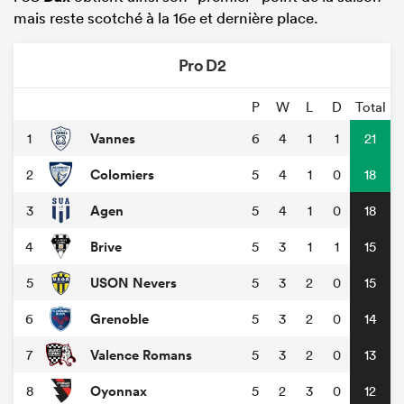
mais reste scotché à la 16e et dernière place.
Pro D2
P
W
L
D
Total
Vannes
1
6
4
1
1
21
Colomiers
2
5
4
1
0
18
Agen
3
5
4
1
0
18
Brive
4
5
3
1
1
15
USON Nevers
5
5
3
2
0
15
Grenoble
6
5
3
2
0
14
Valence Romans
7
5
3
2
0
13
Oyonnax
8
5
2
3
0
12