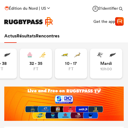
Édition du Nord | US
S'identifier
Get the app
Actus
Résultats
Rencontres
- 38
32 - 35
10 - 17
Mardi
FT
FT
FT
10h00