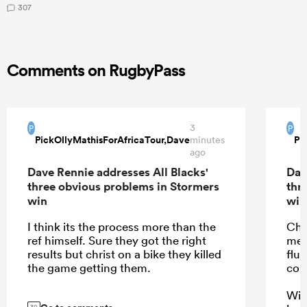
307
Comments on RugbyPass
3
P
P
PickOllyMathisForAfricaTour,Dave
Pi
minutes
ago
Dave Rennie addresses All Blacks'
Dav
three obvious problems in Stormers
thr
win
win
I think its the process more than the
Cha
ref himself. Sure they got the right
mea
results but christ on a bike they killed
flu
the game getting them.
com
With