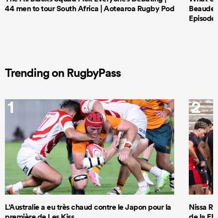
44 men to tour South Africa | Aotearoa Rugby Pod
Beauden 
Episode 
Trending on RugbyPass
1
2
L'Australie a eu très chaud contre le Japon pour la
Nissa Ru
première de Les Kiss
de la FF