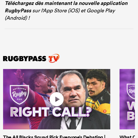
Téléchargez dès maintenant la nouvelle application
RugbyPass
sur l'App Store (iOS) et Google Play
(Android) !
The All Blacks Squad Pick Everyone’s Debating |
What Cri