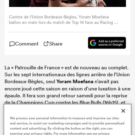
Centre de l’Union Bordeaux-Bègles, Yoram Moefana
ballon en main lors du match de Top 14 face au Racing 92
à la Paris La Défense Arena, à Nanterre, le 30 mars 2025.
(Photo : Franck Fife / AFP)
Comment
Share
La « Patrouille de France » est de nouveau au complet.
Sur les sept internationaux des lignes arrière de l’Union
Bordeaux-Bègles, seul
Yoram Moefana
n’avait pas
encore joué cette saison en raison d’une luxation à une
épaule. Il fera son grand retour samedi pour la reprise
de la Champions Cup contre les Blue Bulls (16h15), et
sera associé à Nicolas Depoortère pour former la paire
de centres girondine.
We process your personal information to measure and improve our sites
and service, to assist our marketing campaigns and to provide personalised
content and advertising. By clicking the button on the right, you can
exercise your privacy rights. For more information see our privacy