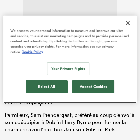
ADVERTISEMENT
We process your personal information to measure and improve our sites
and service, to assist our marketing campaigns and to provide personalised
content and advertising. By clicking the button on the right, you can
exercise your privacy rights. For more information see our privacy
notice
Cookie Policy
Your Privacy Rights
Le père d’Owen a choisi de s’appuyer sur l’ossature du
Reject All
Accept Cookies
Leinster, vice-champion d’Europe et vainqueur du
championnat domestique, l’URC, avec onze titulaires
et trois remplaçants.
Parmi eux, Sam Prendergast, préféré au coup d’envoi à
son coéquipier à Dublin Harry Byrne pour former la
charnière avec l’habituel Jamison Gibson-Park.