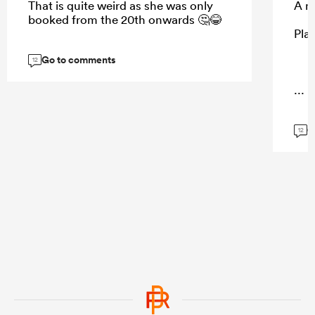
That is quite weird as she was only
A m
booked from the 20th onwards 🤔😂
Play
Go to comments
12
...
G
12