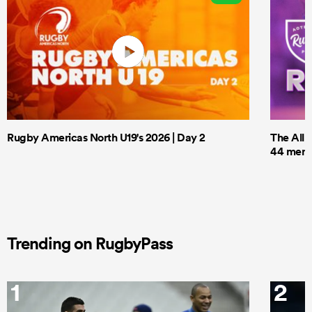
Rugby Americas North U19's 2026 | Day 2
The All 
44 men t
Trending on RugbyPass
1
2