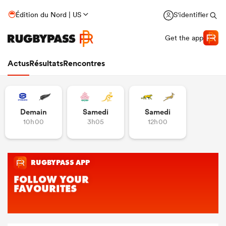
Édition du Nord | US
S'identifier
Get the app
Actus
Résultats
Rencontres
Demain
Samedi
Samedi
10h00
3h05
12h00