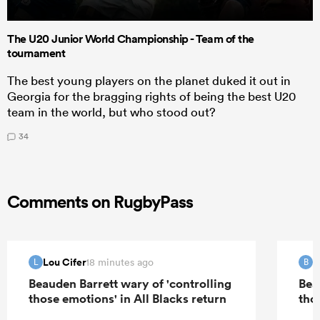
The U20 Junior World Championship - Team of the
tournament
The best young players on the planet duked it out in
Georgia for the bragging rights of being the best U20
team in the world, but who stood out?
34
Comments on RugbyPass
Lou Cifer
B
18 minutes ago
L
B
Beauden Barrett wary of 'controlling
Bea
those emotions' in All Blacks return
tho