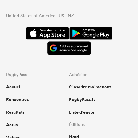
United States of America | US | NZ
RugbyPass
Adhésion
Accueil
S'inscrire maintenant
Rencontres
RugbyPass.tv
Résultats
Liste d'envoi
Actus
Éditions
Nord
Vidéos