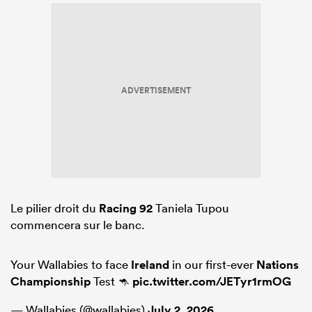
ADVERTISEMENT
Le pilier droit du
Racing 92
Taniela Tupou
commencera sur le banc.
Your Wallabies to face
Ireland
in our first-ever
Nations
Championship
Test 🦘
pic.twitter.com/JETyr1rmOG
— Wallabies (@wallabies)
July 2, 2026