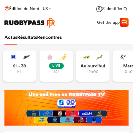
Édition du Nord | US
S'identifier
Get the app
Actus
Résultats
Rencontres
21 - 38
Aujourd'hui
Mar
LIVE
FT
14'
12h00
10h0