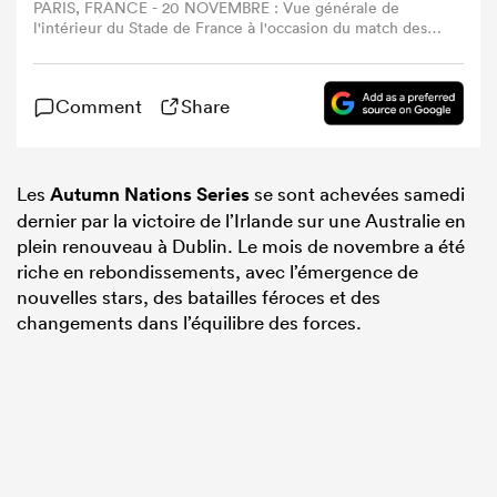
PARIS, FRANCE - 20 NOVEMBRE : Vue générale de
l'intérieur du Stade de France à l'occasion du match des
Autumn Nations Series entre la France et la Nouvelle-
Zélande le 20 novembre 2021 à Paris, France. (Photo by
Mike Hewitt/Getty Images)
Comment
Share
Les
Autumn Nations Series
se sont achevées samedi
dernier par la victoire de l’Irlande sur une Australie en
plein renouveau à Dublin. Le mois de novembre a été
riche en rebondissements, avec l’émergence de
nouvelles stars, des batailles féroces et des
changements dans l’équilibre des forces.