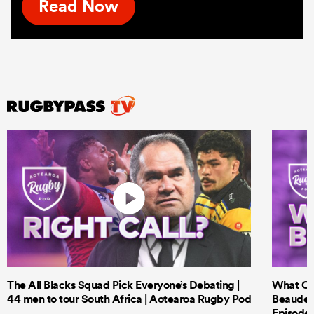
Read Now
The All Blacks Squad Pick Everyone’s Debating |
What Cri
44 men to tour South Africa | Aotearoa Rugby Pod
Beauden 
Episode 