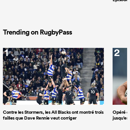
Trending on RugbyPass
1
2
Contre les Stormers, les All Blacks ont montré trois
Opéré du
failles que Dave Rennie veut corriger
jusqu'en