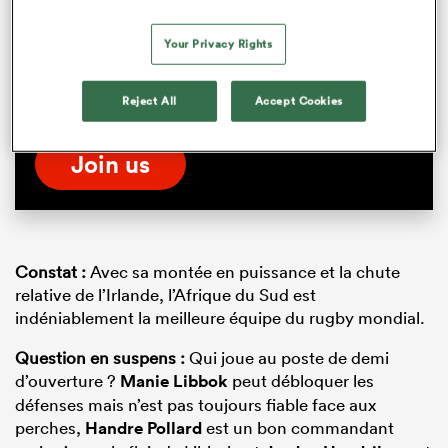
Watch rugby on demand, from exclusive
Your Privacy Rights
shows and documentaries to extended
highlights from RWC 2023. Anywhere.
Reject All
Accept Cookies
Anytime. All for free!
Join us
Constat :
Avec sa montée en puissance et la chute
relative de l’Irlande, l’Afrique du Sud est
indéniablement la meilleure équipe du rugby mondial.
Question en suspens :
Qui joue au poste de demi
d’ouverture ?
Manie Libbok
peut débloquer les
défenses mais n’est pas toujours fiable face aux
perches,
Handre Pollard
est un bon commandant