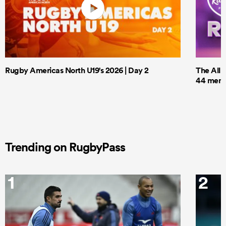
Rugby Americas North U19's 2026 | Day 2
The All 
44 men t
Trending on RugbyPass
1
2