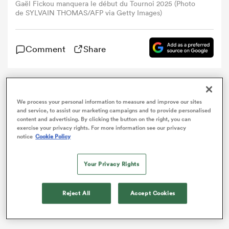
Gaël Fickou manquera le début du Tournoi 2025 (Photo
de SYLVAIN THOMAS/AFP via Getty Images)
Comment
Share
Victime d’une fracture du pouce gauche le week-end
dernier, le centre du
Racing 92
et des Bleus Gaël
We process your personal information to measure and improve our sites
and service, to assist our marketing campaigns and to provide personalised
Fickou manquera les débuts du Tournoi des
Six
content and advertising. By clicking the button on the right, you can
Nations
avec le XV de France, a indiqué son club
exercise your privacy rights. For more information see our privacy
notice
Cookie Policy
mardi.
Your Privacy Rights
Reject All
Accept Cookies