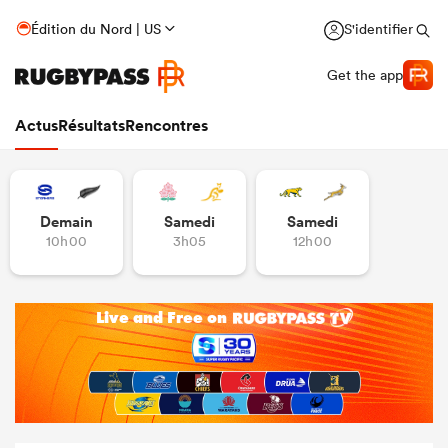
Édition du Nord | US
S'identifier
Get the app
Actus
Résultats
Rencontres
Demain
Samedi
Samedi
10h00
3h05
12h00