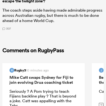
escape 'the twilight zone'?
The coach steps aside having made admirable progress
across Australian rugby, but there is much to be done
ahead of a home World Cup.
307
Comments on RugbyPass
Rugby3
j
10 minutes ago
R
J
Mike Catt swaps Sydney for Fiji to
Bea
join evolving Drua coaching ticket
tho
Seriously ? A Pom trying to teach
Can
Fijians backline play ? That is beyond
a joke. Catt was appalling with the
G
Tahs.
13