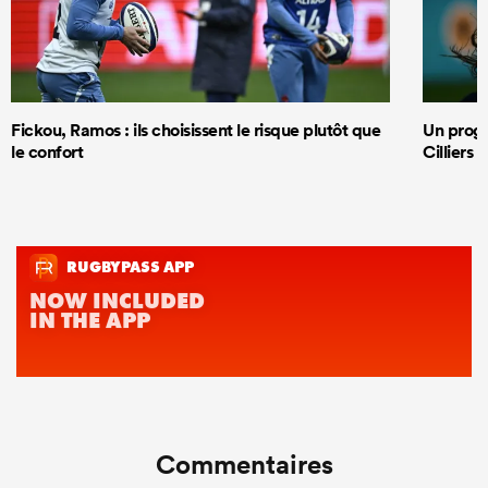
Fickou, Ramos : ils choisissent le risque plutôt que
Un progr
le confort
Cilliers 
Commentaires