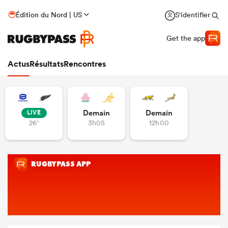
Édition du Nord | US
S'identifier
Get the app
Actus
Résultats
Rencontres
Demain
Demain
LIVE
26'
3h05
12h00