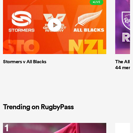
LIVE
Stormers v All Blacks
The All 
44 men t
Trending on RugbyPass
1
2