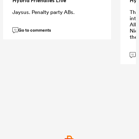
Hybrid Friendlies Live
Hyb
Jaysus. Penalty party ABs.
The 
into
All
Go to comments
Nic
10
the
G
10