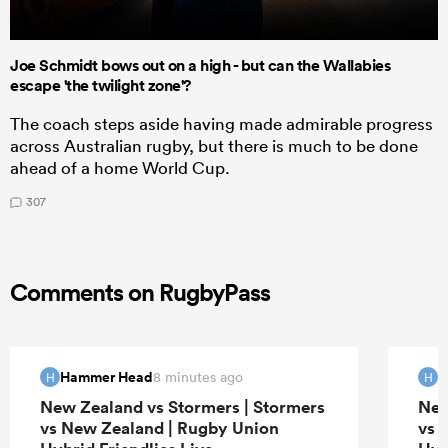
Joe Schmidt bows out on a high - but can the Wallabies
escape 'the twilight zone'?
The coach steps aside having made admirable progress
across Australian rugby, but there is much to be done
ahead of a home World Cup.
307
Comments on RugbyPass
Hammer Head
H
8 minutes ago
H
H
New Zealand vs Stormers | Stormers
New
vs New Zealand | Rugby Union
vs 