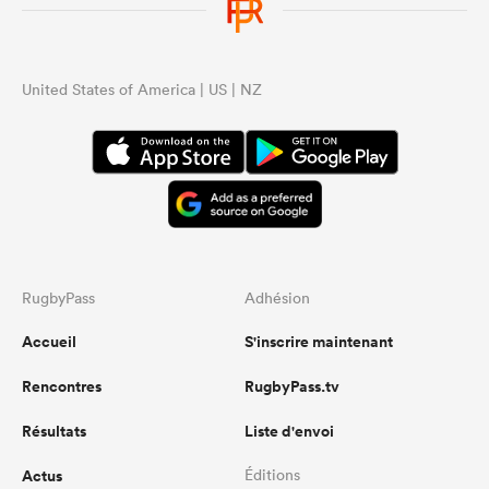
United States of America | US | NZ
RugbyPass
Adhésion
Accueil
S'inscrire maintenant
Rencontres
RugbyPass.tv
Résultats
Liste d'envoi
Actus
Éditions