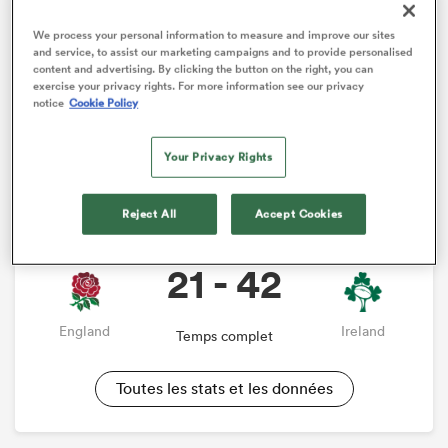
Monde de Rugby de l’an prochain en Australie sans
garantie de rester dans la province qui l’a vu s’imposer
We process your personal information to measure and improve our sites
comme stratège numéro un. Relégué sur le banc lors
and service, to assist our marketing campaigns and to provide personalised
de la victoire contre l’Italie au profit de
Craig Casey
, il
content and advertising. By clicking the button on the right, you can
exercise your privacy rights. For more information see our privacy
a retrouvé une place de titulaire pour le déplacement
notice
Cookie Policy
bouillant à Twickenham face à l’Angleterre, signe que
son influence demeure, mais qu’elle n’est plus
Your Privacy Rights
incontestable.
Rencontre
Reject All
Accept Cookies
Six Nations
21 - 42
England
Ireland
Temps complet
Toutes les stats et les données