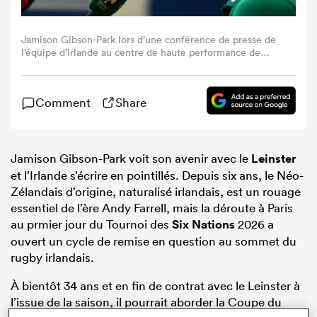
Jamison Gibson-Park lors d’une conférence de presse de
l’équipe d’Irlande au centre de haute performance de
l’IRFU à Dublin. (Photo Brendan Moran/Sportsfile via
Getty Images)
Comment
Share
Jamison Gibson-Park voit son avenir avec le
Leinster
et l’Irlande s’écrire en pointillés. Depuis six ans, le Néo-
Zélandais d’origine, naturalisé irlandais, est un rouage
essentiel de l’ère Andy Farrell, mais la déroute à Paris
au prmier jour du Tournoi des
Six Nations
2026 a
ouvert un cycle de remise en question au sommet du
rugby irlandais.
À bientôt 34 ans et en fin de contrat avec le Leinster à
l’issue de la saison, il pourrait aborder la Coupe du