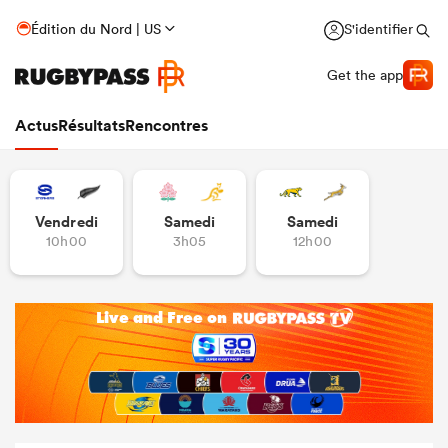
Édition du Nord | US
S'identifier
Get the app
Actus
Résultats
Rencontres
Vendredi
Samedi
Samedi
10h00
3h05
12h00