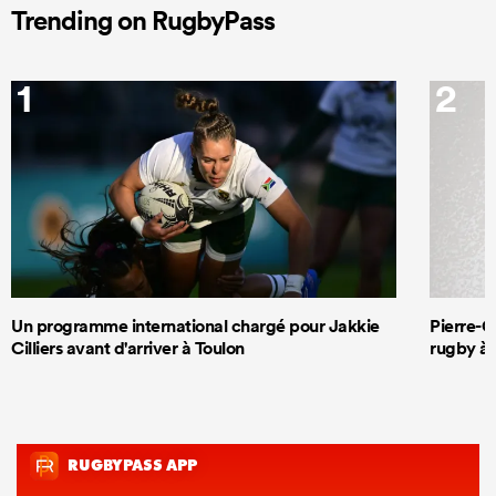
Trending on RugbyPass
1
2
Un programme international chargé pour Jakkie
Pierre-G
Cilliers avant d'arriver à Toulon
rugby à 