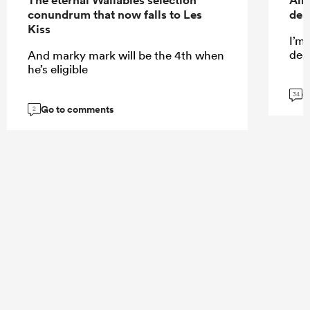
The eternal Wallabies selection
All
conundrum that now falls to Les
deb
Kiss
I’m
dece
And marky mark will be the 4th when
he’s eligible
G
34
Go to comments
2