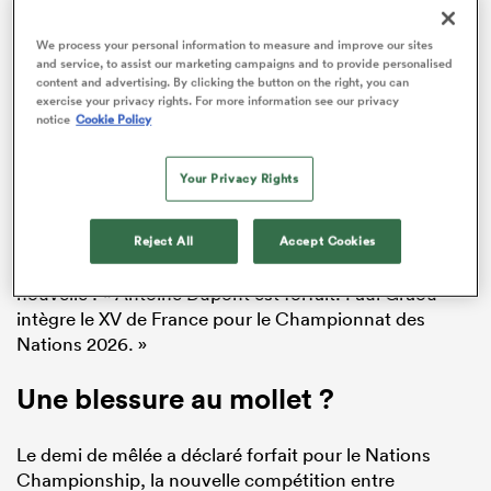
ADVERTISEMENT
We process your personal information to measure and improve our sites
and service, to assist our marketing campaigns and to provide personalised
content and advertising. By clicking the button on the right, you can
exercise your privacy rights. For more information see our privacy
notice
Cookie Policy
Your Privacy Rights
Un simple communiqué de presse envoyé par la
fédération française de rugby (FFR) lundi 29 juin à
Reject All
Accept Cookies
quelques heures du départ confirme sobrement la
nouvelle : « Antoine Dupont est forfait. Paul Graou
intègre le XV de France pour le Championnat des
Nations 2026. »
Une blessure au mollet ?
Le demi de mêlée a déclaré forfait pour le Nations
Championship, la nouvelle compétition entre