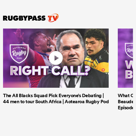
The All Blacks Squad Pick Everyone’s Debating |
What Cri
44 men to tour South Africa | Aotearoa Rugby Pod
Beauden 
Episode 