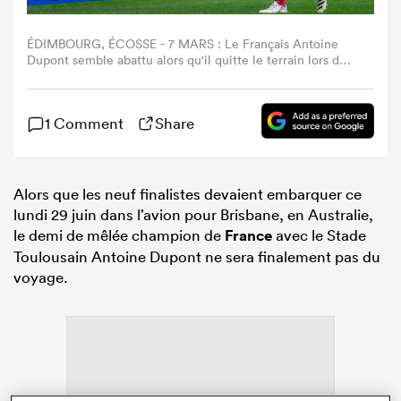
ÉDIMBOURG, ÉCOSSE - 7 MARS : Le Français Antoine
Dupont semble abattu alors qu'il quitte le terrain lors du
match du Tournoi des Six Nations Guinness 2026
opposant l'Écosse à la France au Scottish Gas Murrayfield,
le 7 mars 2026 (Photo : Malcolm Mackenzie/Getty
1 Comment
Share
Images)
Alors que les neuf finalistes devaient embarquer ce
lundi 29 juin dans l’avion pour Brisbane, en Australie,
le demi de mêlée champion de
France
avec le Stade
Toulousain Antoine Dupont ne sera finalement pas du
voyage.