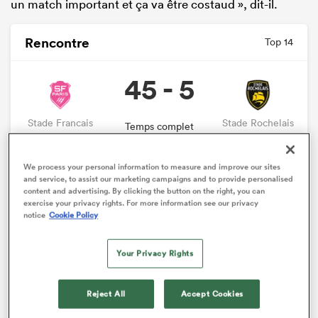
un match important et ça va être costaud », dit-il.
Rencontre
Top 14
45 - 5
Stade Francais
Stade Rochelais
Temps complet
Toutes les stats et les données
We process your personal information to measure and improve our sites
and service, to assist our marketing campaigns and to provide personalised
content and advertising. By clicking the button on the right, you can
exercise your privacy rights. For more information see our privacy
notice
Cookie Policy
L’international samoan, qui joue sans discontinuer
depuis début novembre, en est à sa troisième phase
Your Privacy Rights
finale avec le Stade Français, mais celle-ci est
différente. « Par rapport aux années passées, je trouve
qu’on a perdu un peu de concentration », admet-il. «
Reject All
Accept Cookies
Cette semaine, les discussions ont surtout porté sur le