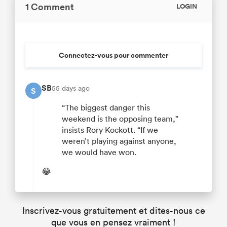
1 Comment
LOGIN
Connectez-vous pour commenter
SB
55 days ago
S
“The biggest danger this
weekend is the opposing team,”
insists Rory Kockott. “If we
weren’t playing against anyone,
we would have won.
😂
Inscrivez-vous gratuitement et dites-nous ce
que vous en pensez vraiment !