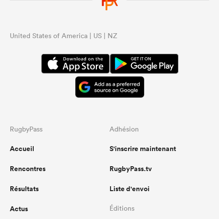
United States of America | US | NZ
RugbyPass
Adhésion
Accueil
S'inscrire maintenant
Rencontres
RugbyPass.tv
Résultats
Liste d'envoi
Actus
Éditions