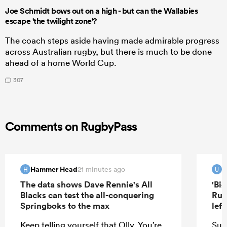
Joe Schmidt bows out on a high - but can the Wallabies
escape 'the twilight zone'?
The coach steps aside having made admirable progress
across Australian rugby, but there is much to be done
ahead of a home World Cup.
307
Comments on RugbyPass
Hammer Head
u
21 minutes ago
H
U
The data shows Dave Rennie's All
'Bi
Blacks can test the all-conquering
Rug
Springboks to the max
lef
Keep telling yourself that Olly. You’re
Sur