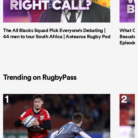
The All Blacks Squad Pick Everyone’s Debating |
What Cri
44 men to tour South Africa | Aotearoa Rugby Pod
Beauden 
Episode 
Trending on RugbyPass
1
2