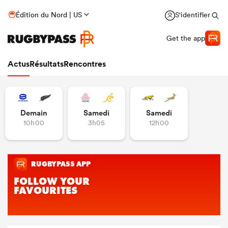
Édition du Nord | US
S'identifier
Get the app
Actus
Résultats
Rencontres
Demain
Samedi
Samedi
10h00
3h05
12h00