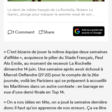
Le demi de mêlée français de La Rochelle, Nolann Le
Garrec, plonge pour marquer le premier essai de son
équipe lors du match de Top 14 entre le Stade Rochelais
(La Rochelle) et le Stade Français Paris, au stade Marcel-
Deflandre de La Rochelle, dans l'ouest de la France, le 6
1 Comment
Share
juin 2026. (Photo de XAVIER LEOTY / AFP via Getty
Images)
« C’est bizarre de jouer la même équipe deux semaines
d’affilée », acquiesce le pilier du Stade Français, Paul
Alo Emile, au moment de recevoir La Rochelle
dimanche 14 juin. Une semaine après avoir échoué à
Marcel-Deflandre (27-22) pour le compte de la 26e
journée, voilà les Parisiens qui se préparent à accueillir
les Maritimes dans un autre contexte : en barrage en
vue d’une demi-finale en Top 14.
« On a nos idées en tête, on a joué la semaine dernière
donc il faut qu’on apprenne de nos erreurs. Ça va être