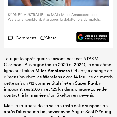
SYDNEY, AUSTRALIE - 16 MAI : Miles Amatosero, des
Waratahs, semble abattu après la défaite lors du match
de la quatorzième journée du Super Rugby Pacific
opposant les Waratahs aux Crusaders à l'Allianz Stadium,
le 16 mai 2025, à Sydney, en Australie. (Photo : Mark
1 Comment
Share
Kolbe Photography/Getty Images)
Tout juste après quatre saisons passées à l’ASM
Clermont-Auvergne (entre 2020 et 2024), le deuxième-
ligne australien
Miles Amatosero
(24 ans) a changé de
dimension chez les
Waratahs
avec 14 feuilles de match
cette saison (12 comme titulaire) en Super Rugby,
imposant ses 2,03 m et 125 kg dans chaque zone de
contact, à la manière d’un Skelton en devenir.
Mais le tournant de sa saison reste cette suspension
après l’altercation fin janvier avec Angus Scott?Young