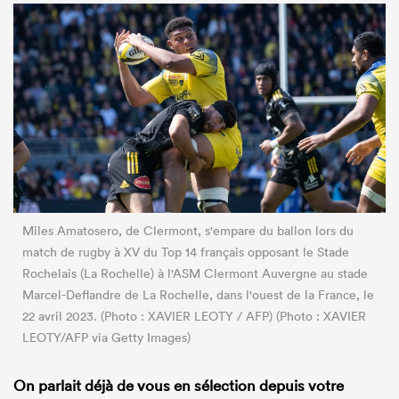
Miles Amatosero, de Clermont, s'empare du ballon lors du
match de rugby à XV du Top 14 français opposant le Stade
Rochelais (La Rochelle) à l'ASM Clermont Auvergne au stade
Marcel-Deflandre de La Rochelle, dans l'ouest de la France, le
22 avril 2023. (Photo : XAVIER LEOTY / AFP) (Photo : XAVIER
LEOTY/AFP via Getty Images)
On parlait déjà de vous en sélection depuis votre