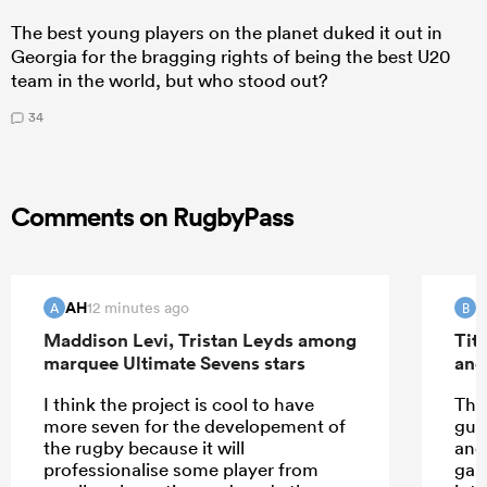
The best young players on the planet duked it out in
Georgia for the bragging rights of being the best U20
team in the world, but who stood out?
34
Comments on RugbyPass
AH
B
12 minutes ago
A
B
Maddison Levi, Tristan Leyds among
Tit
marquee Ultimate Sevens stars
and
I think the project is cool to have
The
more seven for the developement of
guy
the rugby because it will
and 
professionalise some player from
gar