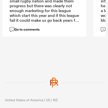
small rugby nation and made them
int
progress but there was clearly not
hea
enough marketing for this league
a lo
which start this year and if this league
wond
fail it could make us go back years for
blo
developement of rugby
boy
Go to comments
G
1
12
United States of America | US | NZ