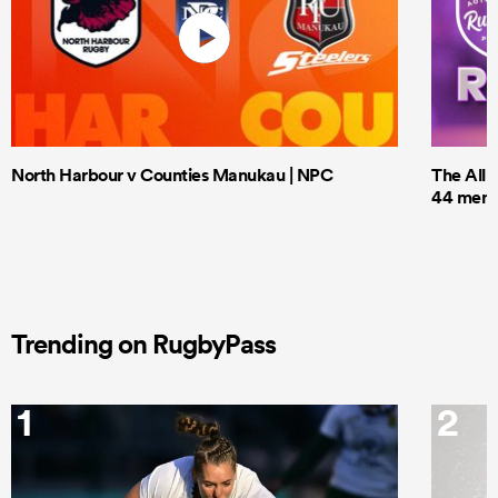
North Harbour v Counties Manukau | NPC
The All 
44 men t
Trending on RugbyPass
1
2