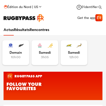
Édition du Nord | US
S'identifier
Get the app
Actus
Résultats
Rencontres
Demain
Samedi
Samedi
10h00
3h05
12h00