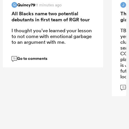
Quincy79
J
11 minutes ago
Q
J
All Blacks name two potential
The
debutants in first team of RGR tour
gia
I thought you’ve learned your lesson
TBH
to not come with emotional garbage
yes
to an argument with me.
club
sea
CC, 
Go to comments
pla
75
is J
fut
lock
cha
G
Bon
13
Mic
Cle
gam
by 
pro
gam
Ama