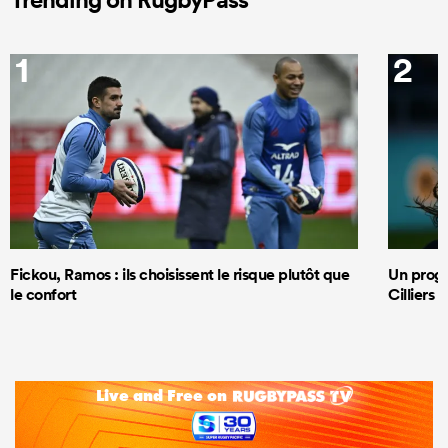
1
2
Fickou, Ramos : ils choisissent le risque plutôt que
Un progr
le confort
Cilliers 