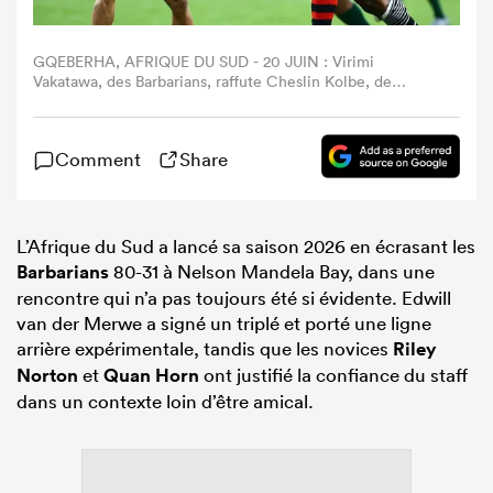
GQEBERHA, AFRIQUE DU SUD - 20 JUIN : Virimi
Vakatawa, des Barbarians, raffute Cheslin Kolbe, de
l'équipe sud-africaine, lors du match de la YesPlay Cup
opposant l'Afrique du Sud aux Barbarians au stade Nelson
Mandela Bay, le 20 juin 2026 à Gqeberha, en Afrique du
Comment
Share
Sud. (Photo : Richard Huggard/Gallo Images)
L’Afrique du Sud a lancé sa saison 2026 en écrasant les
Barbarians
80-31 à Nelson Mandela Bay, dans une
rencontre qui n’a pas toujours été si évidente. Edwill
van der Merwe a signé un triplé et porté une ligne
arrière expérimentale, tandis que les novices
Riley
Norton
et
Quan Horn
ont justifié la confiance du staff
dans un contexte loin d’être amical.