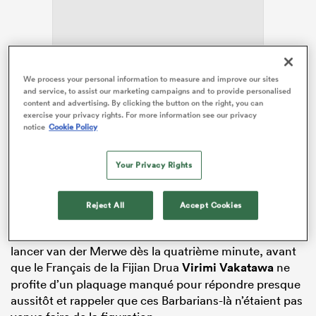
ADVERTISEMENT
We process your personal information to measure and improve our sites
and service, to assist our marketing campaigns and to provide personalised
content and advertising. By clicking the button on the right, you can
exercise your privacy rights. For more information see our privacy
notice
Cookie Policy
Your Privacy Rights
Vakatawa répond à Kolisi
Reject All
Accept Cookies
Les Springboks ont pris la rencontre à la gorge
d’entrée, Kolisi trouvant la faille côté gauche pour
lancer van der Merwe dès la quatrième minute, avant
que le Français de la Fijian Drua
Virimi Vakatawa
ne
profite d’un plaquage manqué pour répondre presque
aussitôt et rappeler que ces Barbarians-là n’étaient pas