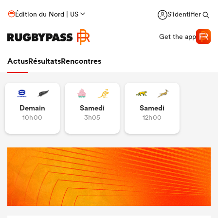
Édition du Nord | US
S'identifier
Get the app
Actus
Résultats
Rencontres
Demain
Samedi
Samedi
10h00
3h05
12h00