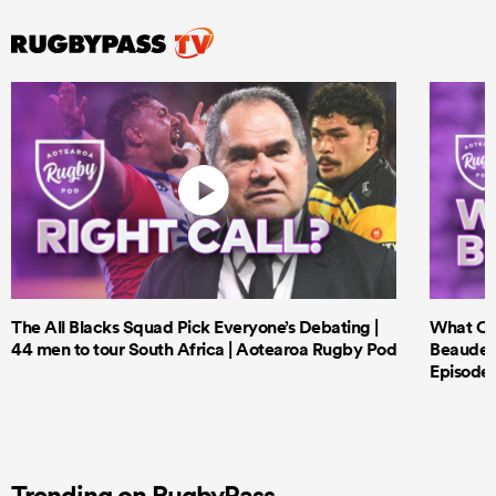
The All Blacks Squad Pick Everyone’s Debating |
What Cri
44 men to tour South Africa | Aotearoa Rugby Pod
Beauden 
Episode 
Trending on RugbyPass