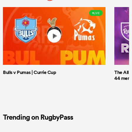
LIVE
Bulls v Pumas | Currie Cup
The All 
44 men t
Trending on RugbyPass