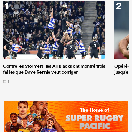
1
2
Contre les Stormers, les All Blacks ont montré trois
Opéré du
failles que Dave Rennie veut corriger
jusqu'en
1