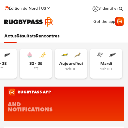
Édition du Nord | US
S'identifier
Get the app
Actus
Résultats
Rencontres
- 38
32 - 35
Aujourd'hui
Mardi
FT
FT
12h00
10h00