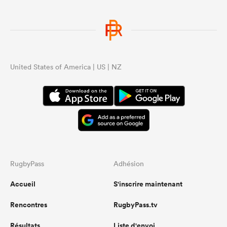
United States of America | US | NZ
RugbyPass
Adhésion
Accueil
S'inscrire maintenant
Rencontres
RugbyPass.tv
Résultats
Liste d'envoi