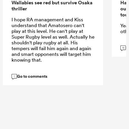
Wallabies see red but survive Osaka
Han
thriller
out
tou
I hope RA management and Kiss
understand that Amatosero can't
Yea
play at this level. He can't play at
oth
Super Rugby level as well. Actually he
shouldn't play rugby at all. His
G
tempers will fail him again and again
16
and smart opponents will target him
knowing that.
Go to comments
1