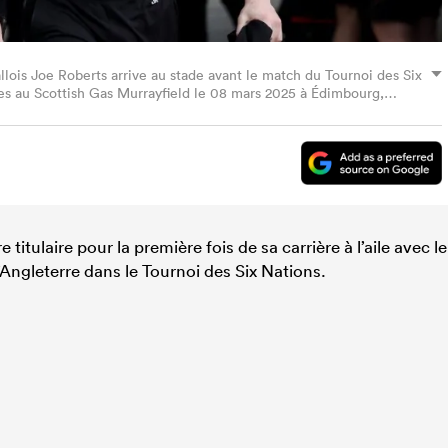
s Joe Roberts arrive au stade avant le match du Tournoi des Six
les au Scottish Gas Murrayfield le 08 mars 2025 à Édimbourg,
e titulaire pour la première fois de sa carrière à l’aile avec le
’Angleterre dans le Tournoi des Six Nations.