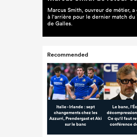
Marcus Smith, ouvreur de métier, a 
à l'arrière pour le dernier match du
de Galles.
Recommended
Italie - Irlande : sept
Le banc, l’Éc
changements chez les
décompression,
Azzurri, Prendergast et Aki
Ce qu'il faut re
sur le banc
conférence d