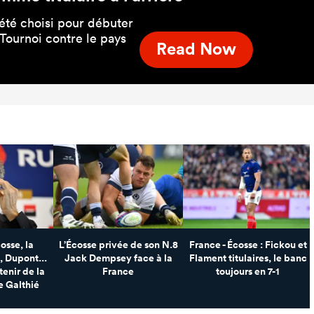
été choisi pour débuter
 Tournoi contre le pays
Read Now
osse, la
L’Écosse privée de son N.8
France - Écosse : Fickou et
 Dupont...
Jack Dempsey face à la
Flament titulaires, le banc
tenir de la
France
toujours en 7-1
e Galthié