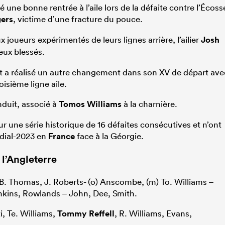
sé une bonne rentrée à l’aile lors de la défaite contre l’Écoss
ers
, victime d’une fracture du pouce.
 joueurs expérimentés de leurs lignes arrière, l’ailier
Josh
eux blessés.
at a réalisé un autre changement dans son XV de départ ave
oisième ligne aile.
nduit, associé à
Tomos Williams
à la charnière.
ur une série historique de 16 défaites consécutives et n’ont
dial-2023 en
France
face à la Géorgie.
 l’Angleterre
B. Thomas, J. Roberts- (o) Anscombe, (m) To. Williams –
nkins, Rowlands – John, Dee, Smith.
, Te. Williams,
Tommy Reffell
, R. Williams, Evans,