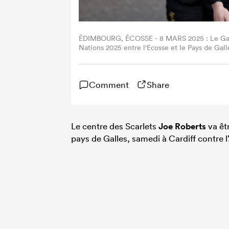
ÉDIMBOURG, ÉCOSSE - 8 MARS 2025 : Le Galloi
Nations 2025 entre l'Ecosse et le Pays de Gal
Ecosse. (Photo Ian MacNicol/Getty Images)
Comment
Share
Le centre des Scarlets
Joe Roberts
va êtr
pays de Galles, samedi à Cardiff contre l