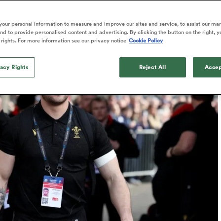
Published: 13 Mars 2025 09:25 PDT
our personal information to measure and improve our sites and service, to assist our ma
d to provide personalised content and advertising. By clicking the button on the right, y
 rights. For more information see our privacy notice
Cookie Policy
vacy Rights
Reject All
Accep