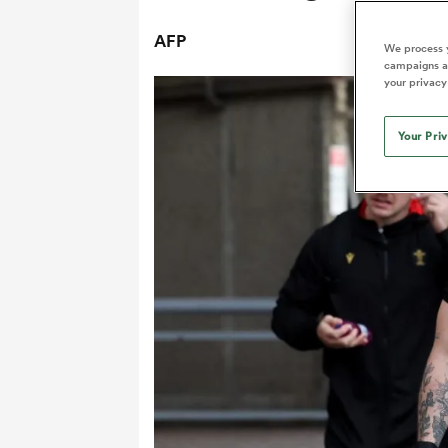
AFP
We process y
campaigns an
your privacy
Your Pri