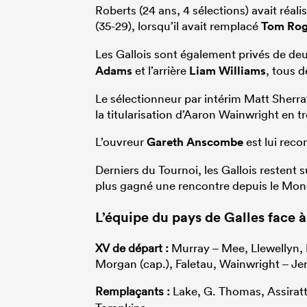
Roberts (24 ans, 4 sélections) avait réali
(35-29), lorsqu’il avait remplacé
Tom Rog
Les Gallois sont également privés de deux
Adams
et l’arrière
Liam Williams
, tous d
Le sélectionneur par intérim Matt Sherr
la titularisation d’Aaron Wainwright en tr
L’ouvreur
Gareth Anscombe
est lui reco
Derniers du Tournoi, les Gallois restent s
plus gagné une rencontre depuis le Mon
L’équipe du pays de Galles face à
XV de départ :
Murray – Mee, Llewellyn, 
Morgan (cap.), Faletau, Wainwright – Je
Remplaçants :
Lake, G. Thomas, Assiratti