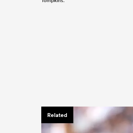
Tompkins.
Related