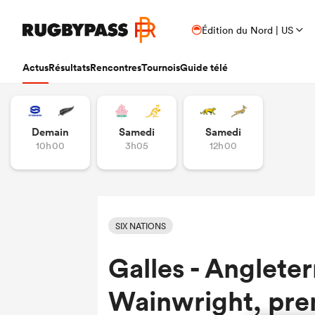
Édition du Nord | US
Actus
Résultats
Rencontres
Tournois
Guide télé
Demain
Samedi
Samedi
10h00
3h05
12h00
SIX NATIONS
Galles - Angleter
Wainwright, pre