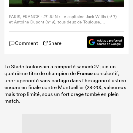
PARIS, FRANCE - 27 JUIN : Le capitaine Jack Willis (n° 7)
et Antoine Dupont (n° 9), tous deux de Toulouse,
célèbrent leur victoire en Top 14 avec leurs coéquipiers
après la finale du Top 14 2025/2026 opposant Toulouse à
Montpellier au Stade de France, le 27 juin 2026 à Paris,
Comment
Share
en France. (Photo : Xavier Laine/Getty Images)
Le Stade toulousain a remporté samedi 27 juin un
quatrième titre de champion de
France
consécutif,
une supériorité sans partage dans l’hexagone illustrée
encore en finale contre Montpellier (28-20), valeureux
mais trop limité, sous un fort orage tombé en plein
match.