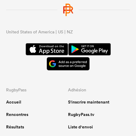
United States of America | US | NZ
RugbyPass
Adhésion
Accueil
S'inscrire maintenant
Rencontres
RugbyPass.tv
Résultats
Liste d'envoi