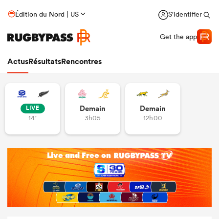
Édition du Nord | US
S'identifier
Get the app
Actus
Résultats
Rencontres
Demain
Demain
LIVE
14'
3h05
12h00