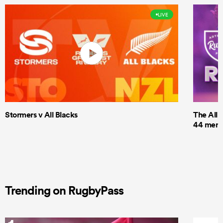
LIVE
Stormers v All Blacks
The All 
44 men t
Trending on RugbyPass