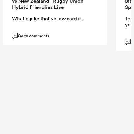
vs New Zealand | Rugby Union
Bla
Hybrid Friendlies Live
Spr
What a joke that yellow card is…
Too
you
Go to comments
6
G
552