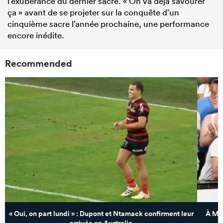
l’exubérance du dernier sacre. « On va déjà savourer
ça » avant de se projeter sur la conquête d’un
cinquième sacre l’année prochaine, une performance
encore inédite.
Recommended
« Oui, on part lundi » : Dupont et Ntamack confirment leur
À Mon