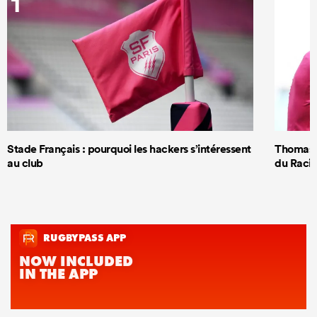
1
2
Stade Français : pourquoi les hackers s’intéressent
Thomas R
au club
du Racin