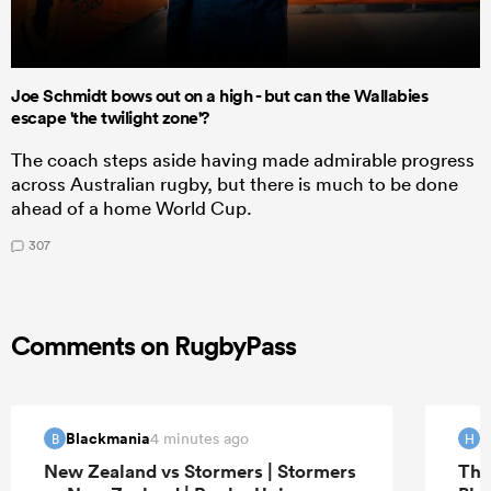
Joe Schmidt bows out on a high - but can the Wallabies
escape 'the twilight zone'?
The coach steps aside having made admirable progress
across Australian rugby, but there is much to be done
ahead of a home World Cup.
307
Comments on RugbyPass
Blackmania
H
4 minutes ago
B
H
New Zealand vs Stormers | Stormers
The