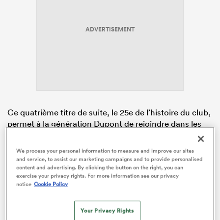
ADVERTISEMENT
Ce quatrième titre de suite, le 25e de l’histoire du club,
permet à la génération Dupont de rejoindre dans les
tablettes de l’histoire toulousaine la génération 1994-
1997 et, dans un autre temps, celle du Stade bordelais
We process your personal information to measure and improve our sites
(1904-1907), qui a aussi réussi pareille performance.
and service, to assist our marketing campaigns and to provide personalised
content and advertising. By clicking the button on the right, you can
exercise your privacy rights. For more information see our privacy
Sous une chaleur moite et la pluie lors du second acte,
notice
Cookie Policy
les Antoine Dupont, un essai, Peato Mauvaka, deux
essais, François Cros ou encore Thomas Ramos ont
glané leur sixième bouclier de Brennus. C’est
Your Privacy Rights