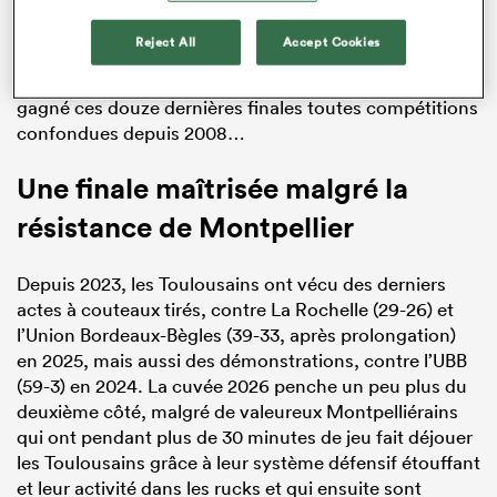
seulement un de moins que le recordman haut-
garonnais Jérome Cazalbou, même si les 10 titres du
Reject All
Accept Cookies
pilier de Béziers Armand Vaquerin (1971-1984) sont
encore un peu loin. Encore que, dans un club qui a
gagné ces douze dernières finales toutes compétitions
confondues depuis 2008…
Une finale maîtrisée malgré la
résistance de Montpellier
Depuis 2023, les Toulousains ont vécu des derniers
actes à couteaux tirés, contre La Rochelle (29-26) et
l’Union Bordeaux-Bègles (39-33, après prolongation)
en 2025, mais aussi des démonstrations, contre l’UBB
(59-3) en 2024. La cuvée 2026 penche un peu plus du
deuxième côté, malgré de valeureux Montpelliérains
qui ont pendant plus de 30 minutes de jeu fait déjouer
les Toulousains grâce à leur système défensif étouffant
et leur activité dans les rucks et qui ensuite sont