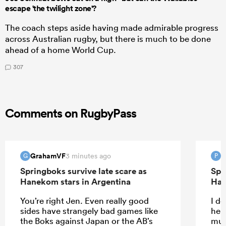
escape 'the twilight zone'?
The coach steps aside having made admirable progress
across Australian rugby, but there is much to be done
ahead of a home World Cup.
307
Comments on RugbyPass
GrahamVF
P
3 minutes ago
G
P
Springboks survive late scare as
Spr
Hanekom stars in Argentina
Han
You’re right Jen. Even really good
I do
sides have strangely bad games like
help
the Boks against Japan or the AB’s
muc