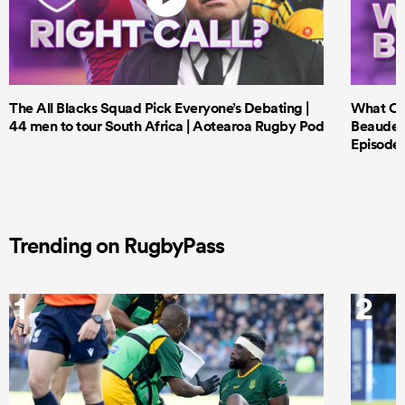
The All Blacks Squad Pick Everyone’s Debating |
What Cri
44 men to tour South Africa | Aotearoa Rugby Pod
Beauden 
Episode 
Trending on RugbyPass
1
2