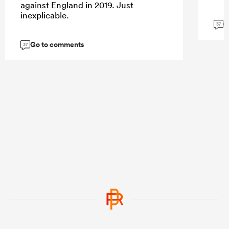
against England in 2019. Just
inexplicable.
G
37
Go to comments
37