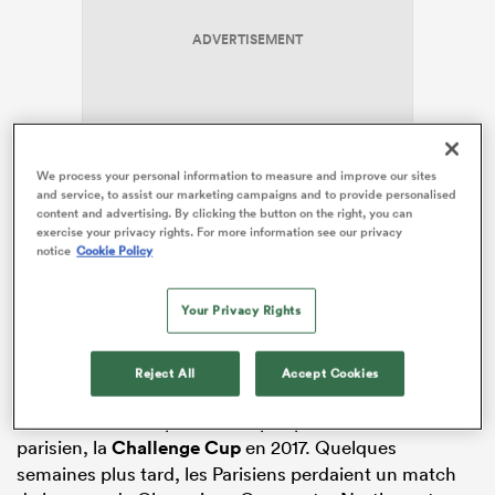
ADVERTISEMENT
We process your personal information to measure and improve our sites
and service, to assist our marketing campaigns and to provide personalised
content and advertising. By clicking the button on the right, you can
Une série noire qui dure depuis
exercise your privacy rights. For more information see our privacy
notice
Cookie Policy
2017
Your Privacy Rights
La série est spectaculaire. Sur les neuf derniers matchs
de barrage ou phase finale disputés, jamais le Stade
Reject All
Accept Cookies
français n’est ressorti vainqueur.
Elle a commencé peu de temps après le dernier titre
parisien, la
Challenge Cup
en 2017. Quelques
semaines plus tard, les Parisiens perdaient un match