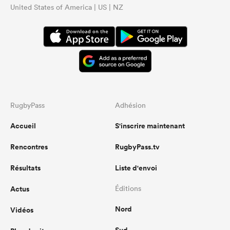
United States of America | US | NZ
RugbyPass
Adhésion
Accueil
S'inscrire maintenant
Rencontres
RugbyPass.tv
Résultats
Liste d'envoi
Actus
Éditions
Nord
Vidéos
Sud