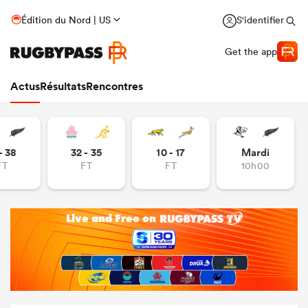
Édition du Nord | US
S'identifier
Get the app
Actus
Résultats
Rencontres
- 38
32 - 35
10 - 17
Mardi
FT
FT
FT
10h00