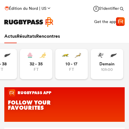
Édition du Nord | US
S'identifier
Get the app
Actus
Résultats
Rencontres
- 38
32 - 35
10 - 17
Demain
FT
FT
FT
10h00