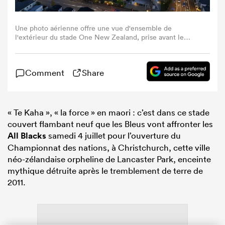
Une photo aérienne offre une vue d'ensemble de
l'extérieur du stade One New Zealand, prise avant le
coup d'envoi de la « super round » du Super Rugby Pacific
à Christchurch, le 24 avril 2026. Le nouveau stade Te
Kaha, d'une valeur de 340 millions d'euros, qui
Comment
Share
symbolisait les efforts de reconstruction de Christchurch
après le tremblement de terre meurtrier qui a frappé
cette ville néo-zélandaise, accueillera son premier match
le 24 avril devant une salle comble de supporters de
rugby. (Photo de Sanka Vidanagama / AFP via Getty
« Te Kaha », « la force » en maori : c’est dans ce stade
Images)
couvert flambant neuf que les Bleus vont affronter les
All Blacks
samedi 4 juillet pour l’ouverture du
Championnat des nations, à Christchurch, cette ville
néo-zélandaise orpheline de Lancaster Park, enceinte
mythique détruite après le tremblement de terre de
2011.