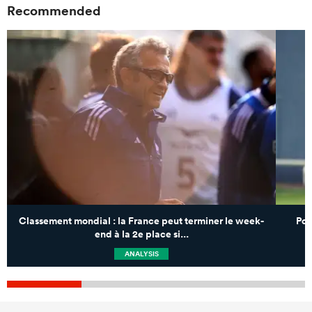
Recommended
Classement mondial : la France peut terminer le week-
Poi
end à la 2e place si...
ANALYSIS