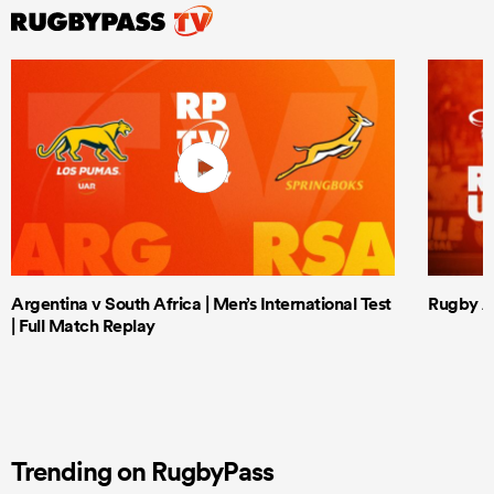
Argentina v South Africa | Men’s International Test
Rugby Af
| Full Match Replay
Trending on RugbyPass