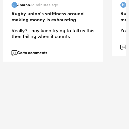
Jmann
N
33 minutes ago
J
N
Rugby union's sniffiness around
Rug
making money is exhausting
mak
Really? They keep trying to tell us this
You'
then failing when it counts
G
34
Go to comments
34