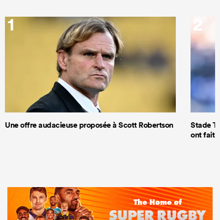
1
2
Une offre audacieuse proposée à Scott Robertson
Stade To
ont fait 