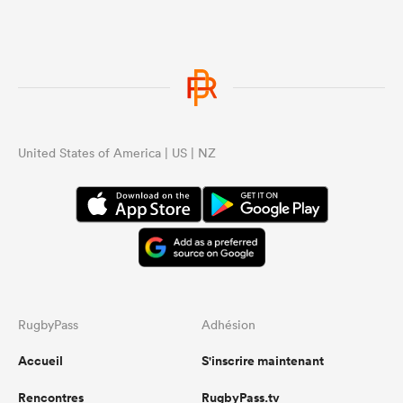
United States of America | US | NZ
RugbyPass
Adhésion
Accueil
S'inscrire maintenant
Rencontres
RugbyPass.tv