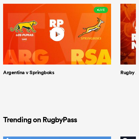
LIVE
Argentina v Springboks
Rugby Am
Trending on RugbyPass