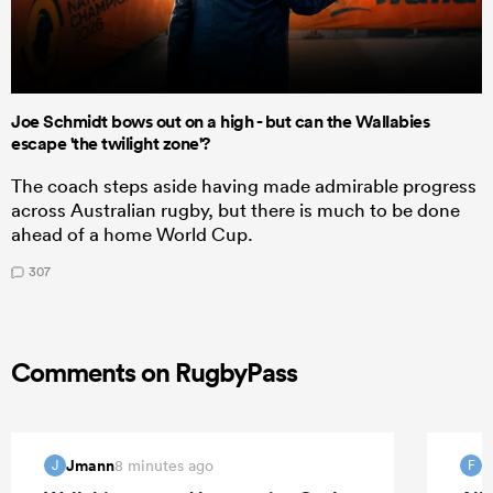
Joe Schmidt bows out on a high - but can the Wallabies
escape 'the twilight zone'?
The coach steps aside having made admirable progress
across Australian rugby, but there is much to be done
ahead of a home World Cup.
307
Comments on RugbyPass
Jmann
f
8 minutes ago
J
F