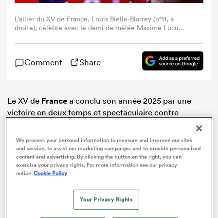
L’ailier du XV de France, Louis Bielle-Biarrey (n°11, à
droite), célèbre avec le demi de mêlée Maxime Lucu
(n°9) après son essai lors du test-match de l’Autumn
Nations Series entre la France et l’Australie au Stade de
France, à Saint-Denis, au nord de Paris, le 22 novembre
Comment
Share
2025. Crédit photo : Anne-Christine Poujoulat / AFP via
Getty Images.
Le XV de
France
a conclu son année 2025 par une
victoire en deux temps et spectaculaire contre
l’Australie samedi 22 novembre au Stade de France
(48-33), avec sept essais dont deux doublés de
Nicolas
We process your personal information to measure and improve our sites
Depoortere
et Louis Bielle-Biarrey. Après la défaite
and service, to assist our marketing campaigns and to provide personalised
content and advertising. By clicking the button on the right, you can
contre les champions du monde sud-africains (17-32)
exercise your privacy rights. For more information see our privacy
puis la victoire contre les Fidji (34-21), les hommes de
notice
Cookie Policy
Fabien Galthié finissent l’année avec un ratio positif de
six victoires contre cinq défaites, un bilan embelli par
Your Privacy Rights
la victoire lors du Tournoi des
Six Nations
en début
d’année.