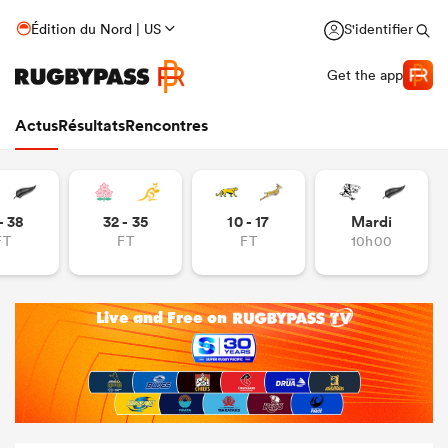
Édition du Nord | US
S'identifier
Get the app
Actus
Résultats
Rencontres
- 38
32 - 35
10 - 17
Mardi
FT
FT
FT
10h00