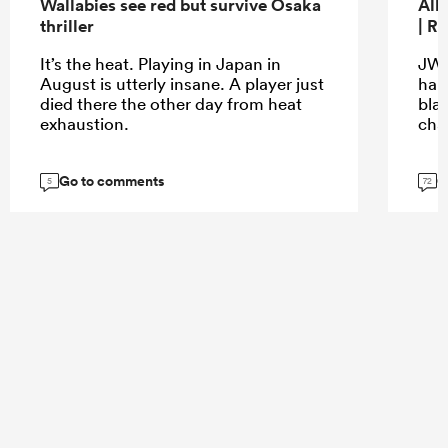
Wallabies see red but survive Osaka
All
thriller
| R
It’s the heat. Playing in Japan in
JW 
August is utterly insane. A player just
hap
died there the other day from heat
bla
exhaustion.
cha
Go to comments
G
5
72