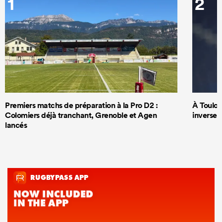
1
2
Premiers matchs de préparation à la Pro D2 :
À Toulous
Colomiers déjà tranchant, Grenoble et Agen
inversem
lancés