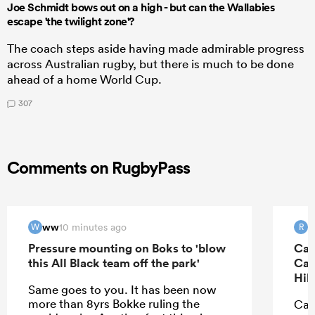
Joe Schmidt bows out on a high - but can the Wallabies
escape 'the twilight zone'?
The coach steps aside having made admirable progress
across Australian rugby, but there is much to be done
ahead of a home World Cup.
307
Comments on RugbyPass
ww
R
10 minutes ago
W
R
Pressure mounting on Boks to 'blow
Can
this All Black team off the park'
Can
Hil
Same goes to you. It has been now
more than 8yrs Bokke ruling the
Can