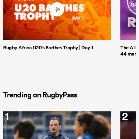
Rugby Africa U20's Barthes Trophy | Day 1
The All 
44 men t
Trending on RugbyPass
1
2