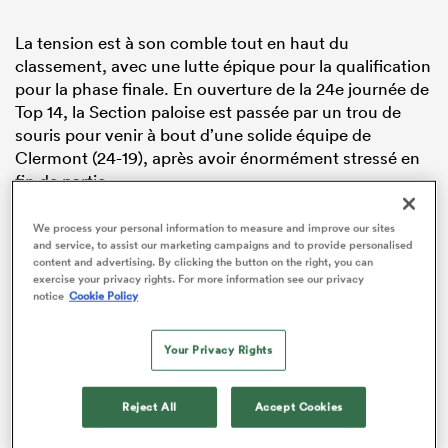
La tension est à son comble tout en haut du
classement, avec une lutte épique pour la qualification
pour la phase finale. En ouverture de la 24e journée de
Top 14, la Section paloise est passée par un trou de
souris pour venir à bout d’une solide équipe de
Clermont (24-19), après avoir énormément stressé en
fin de partie.
Du stress, l’UBB en a aussi connu un bon bol chez elle
We process your personal information to measure and improve our sites
montre Perpignan (37-32). Menée à la pause (12-24), la
and service, to assist our marketing campaigns and to provide personalised
content and advertising. By clicking the button on the right, you can
formation girondine a retrouvé la lumière dans le
exercise your privacy rights. For more information see our privacy
deuxième acte grâce à l’apport de son banc XXL,
notice
Cookie Policy
notamment l’entrée du serial marqueur
Louis Bielle-
Biarrey
, auteur d’un doublé (42e, 57e). L’ailier des
Your Privacy Rights
Bleus était encore là pour délivrer Chaban-Delmas en
toute fin de partie, non pas avec un troisième essai
mais avec un sauvetage défensif près de sa ligne
Reject All
Accept Cookies
devant Jefferson Lee-Joseph.