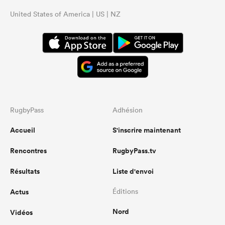
United States of America | US | NZ
RugbyPass
Adhésion
Accueil
S'inscrire maintenant
Rencontres
RugbyPass.tv
Résultats
Liste d'envoi
Actus
Éditions
Nord
Vidéos