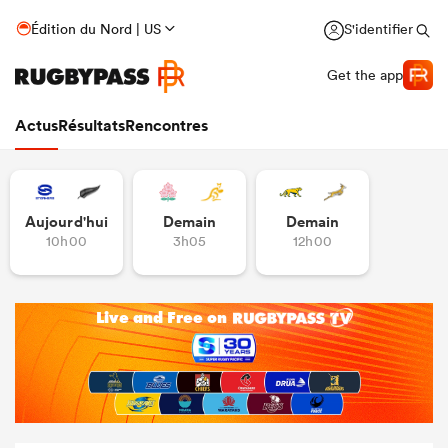
Édition du Nord | US
S'identifier
Get the app
Actus
Résultats
Rencontres
Aujourd'hui
Demain
Demain
10h00
3h05
12h00