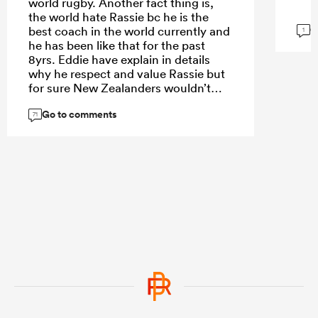
world rugby. Another fact thing is,
the world hate Rassie bc he is the
G
best coach in the world currently and
1
he has been like that for the past
8yrs. Eddie have explain in details
why he respect and value Rassie but
for sure New Zealanders wouldn’t
accept the only way Jeff accept is
Go to comments
World Cup final 2023 he was brought
71
to submission. Even this tour to SA
rugby SA made a mistake , we should
have allowed any of URC nations to
tour SA. New Zealander arrogance
have destroyed their confident hence
England humble them together with
France.