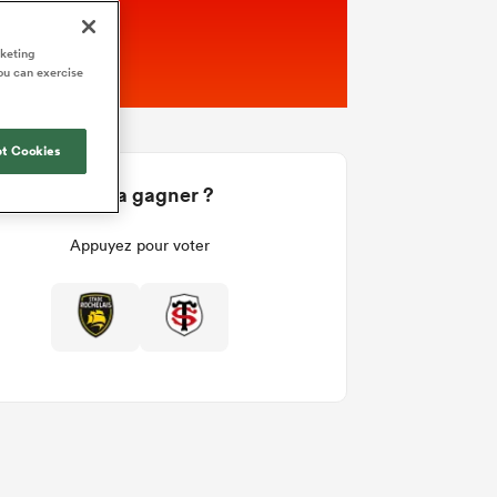
rketing
ou can exercise
t Cookies
Qui va gagner ?
Appuyez pour voter