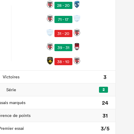
28 - 20
71 - 17
31 - 20
39 - 31
38 - 10
3
Victoires
Série
2
24
ssais marqués
31
érence de points
3/5
Premier essai