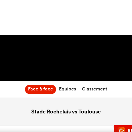
12:05
06 Sep 26
Face à face
Equipes
Classement
Stade Rochelais vs Toulouse