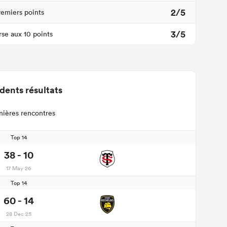
2/5
remiers points
3/5
se aux 10 points
dents résultats
nières rencontres
Top 14
38 - 10
17 May 26
Top 14
60 - 14
28 Dec 25