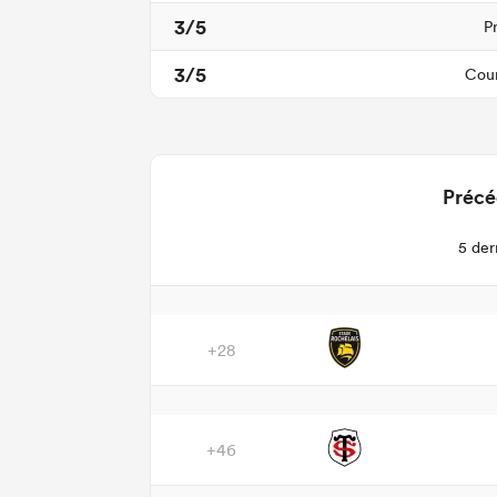
3/5
P
3/5
Cour
Précé
5 der
+28
+46