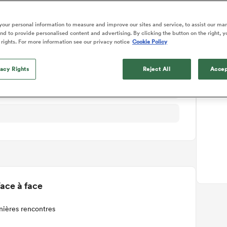
ails du match
our personal information to measure and improve our sites and service, to assist our ma
d to provide personalised content and advertising. By clicking the button on the right, y
 rights. For more information see our privacy notice
Cookie Policy
vacy Rights
Reject All
Accep
T
ace à face
nières rencontres