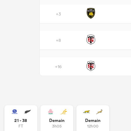
+3
+8
+16
21 - 38
Demain
Demain
FT
3h05
12h00