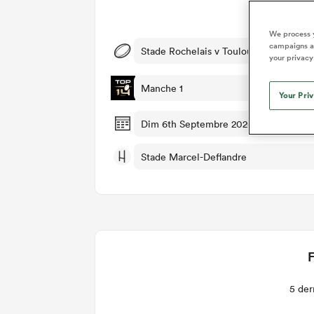
Dét
We process y
campaigns an
Stade Rochelais v Toulouse
your privacy
Manche 1
Your Pri
Dim 6th Septembre 2026, 12:05pm PD
Stade Marcel-Deflandre
F
5 der