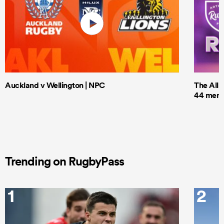
Auckland v Wellington | NPC
The All 
44 men t
Trending on RugbyPass
1
2