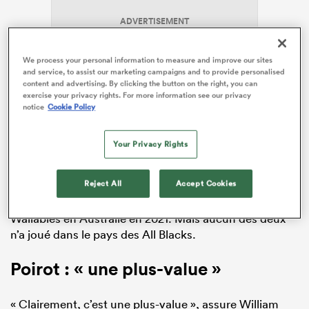
ADVERTISEMENT
We process your personal information to measure and improve our sites
and service, to assist our marketing campaigns and to provide personalised
content and advertising. By clicking the button on the right, you can
exercise your privacy rights. For more information see our privacy
notice
Cookie Policy
Alors certes, le vétéran Jefferson Poirot, sorti d’une
Your Privacy Rights
retraite internationale de six ans, a joué deux fois en
Argentine et trois fois en Afrique du Sud, en 2016 et
Reject All
Accept Cookies
2017. Et Penaud, de retour après un Tournoi des
Six
Nations
au purgatoire, a affronté trois fois les
Wallabies en Australie en 2021. Mais aucun des deux
n’a joué dans le pays des All Blacks.
Poirot : « une plus-value »
« Clairement, c’est une plus-value », assure William