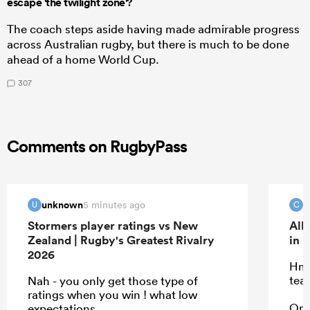
escape 'the twilight zone'?
The coach steps aside having made admirable progress
across Australian rugby, but there is much to be done
ahead of a home World Cup.
307
Comments on RugbyPass
unknown
c
5 minutes ago
U
C
Stormers player ratings vs New
All
Zealand | Rugby's Greatest Rivalry
in 
2026
Hmm
tea
Nah - you only get those type of
ratings when you win ! what low
Onl
expectations