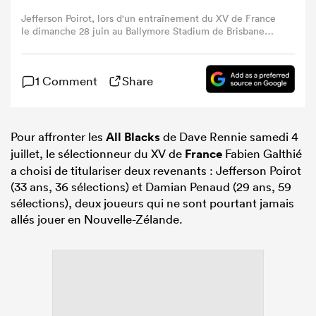
Jefferson Poirot, lors d'un entraînement du XV de France
le dimanche 28 juin au Ballymore Stadium de Brisbane
(Photo : Willy Billiard/RugbyPass).
1 Comment
Share
Pour affronter les
All Blacks
de Dave Rennie samedi 4
juillet, le sélectionneur du XV de
France
Fabien Galthié
a choisi de titulariser deux revenants : Jefferson Poirot
(33 ans, 36 sélections) et Damian Penaud (29 ans, 59
sélections), deux joueurs qui ne sont pourtant jamais
allés jouer en Nouvelle-Zélande.