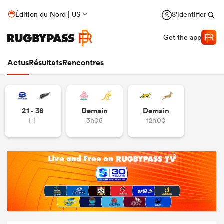
Édition du Nord | US
S'identifier
Get the app
Actus
Résultats
Rencontres
21 - 38
Demain
Demain
FT
3h05
12h00