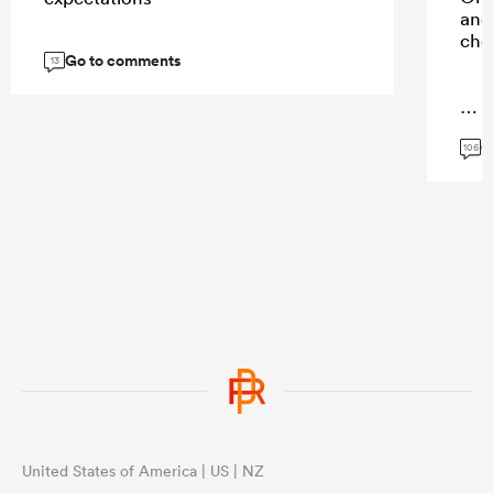
and 
cho
Go to comments
13
...
G
106
United States of America | US | NZ