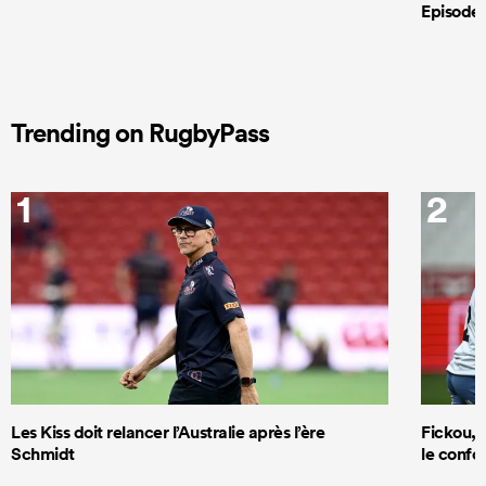
Episode 
Trending on RugbyPass
1
2
Les Kiss doit relancer l’Australie après l’ère
Fickou, R
Schmidt
le confor