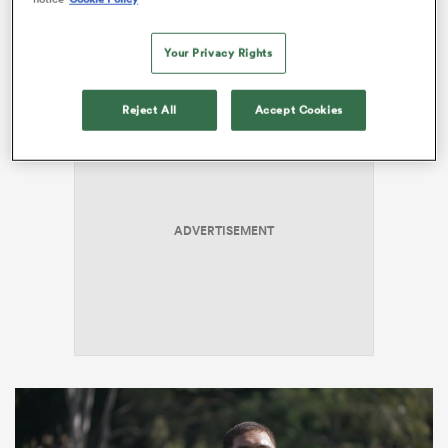
Verhaeghe et « Manny » Meafou ont travaillé
ensemble, dans la continuité de leur fin de saison,
Your Privacy Rights
derrière le talonneur Peato Mauvaka.
Reject All
Accept Cookies
ADVERTISEMENT