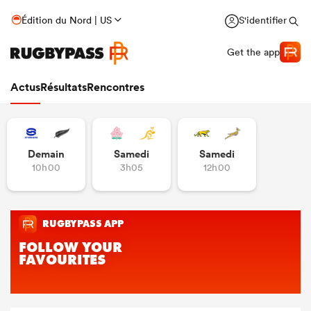
Édition du Nord | US
S'identifier
Get the app
Actus
Résultats
Rencontres
Demain
Samedi
Samedi
10h00
3h05
12h00