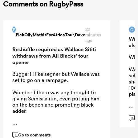
Comments on RugbyPass
22
O
P
O
PickOllyMathisForAfricaTour,Dave
minutes
Wal
ago
also
Reshuffle required as Wallace Sititi
withdraws from All Blacks' tour
Who
opener
We 
Bugger! I like segner but Wallace was
sel
set to go on a rampage.
sho
104
Wonder if there was any thought to
play
giving Semisi a run, even putting him
on the bench and promoting black
adder.
G
...
13
Go to comments
...
1