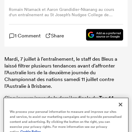
Romain Ntamack et Aaron Grandidier-Nkanang au cours
d'un entraînement au St Joseph’s Nudgee College de
Brisbane, mardi 7 juillet 2026 (Photo : Willy Billiard /
RugbyPass).
1 Comment
Share
Mardi, 7 juillet à l’entraînement, le staff des Bleus a
laissé filtrer plusieurs tendances avant d’affronter
l’Australie lors de la deuxième journée du
Championnat des nations samedi 11 juillet contre
l’Australie à Brisbane.
Cinq joueurs issus de la dernière finale du
Top 14
pourraient débuter. Dans le lot, les Toulousains
Emmanuel Meafou et Romain Ntamack, ainsi que le
We process your personal information to measure and improve our sites
and service, to assist our marketing campaigns and to provide personalised
Montpelliérain Lenni Nouchi.
content and advertising. By clicking the button on the right, you can
exercise your privacy rights. For more information see our privacy
Devant, la deuxième ligne prend forme. Florian
notice
Cookie Policy