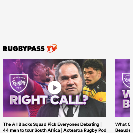
The All Blacks Squad Pick Everyone’s Debating |
What Cri
44 men to tour South Africa | Aotearoa Rugby Pod
Beauden 