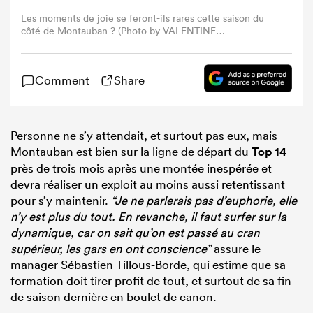
Les moments de joie se feront-ils rares cette saison du
côté de Montauban ? (Photo by VALENTINE
CHAPUIS/AFP via Getty Images)
Comment
Share
Personne ne s’y attendait, et surtout pas eux, mais
Montauban est bien sur la ligne de départ du
Top 14
près de trois mois après une montée inespérée et
devra réaliser un exploit au moins aussi retentissant
pour s’y maintenir.
“Je ne parlerais pas d’euphorie, elle
n’y est plus du tout. En revanche, il faut surfer sur la
dynamique, car on sait qu’on est passé au cran
supérieur, les gars en ont conscience”
assure le
manager Sébastien Tillous-Borde, qui estime que sa
formation doit tirer profit de tout, et surtout de sa fin
de saison dernière en boulet de canon.