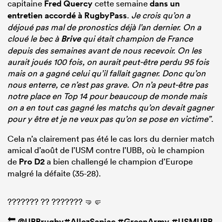
capitaine
Fred Quercy
cette semaine
dans un
entretien accordé à RugbyPass
.
Je crois qu’on a
déjoué pas mal de pronostics déjà l’an dernier. On a
cloué le bec à
Brive
qui était champion de France
depuis des semaines avant de nous recevoir. On les
aurait joués 100 fois, on aurait peut-être perdu 95 fois
mais on a gagné celui qu’il fallait gagner. Donc qu’on
nous enterre, ce n’est pas grave. On n’a peut-être pas
notre place en Top 14 pour beaucoup de monde mais
on a en tout cas gagné les matchs qu’on devait gagner
pour y être et je ne veux pas qu’on se pose en victime”
.
Cela n’a clairement pas été le cas lors du dernier match
amical d’août de l’USM contre l’UBB, où le champion
de
Pro D2
a bien challengé le champion d’Europe
malgré la défaite (35-28).
??????? ?? ??????? 🤜🤛
🔙
@UBBrugby
#AllezSapiac
#GreenArmy
#USMUBB