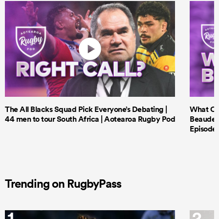
The All Blacks Squad Pick Everyone’s Debating |
What Cri
44 men to tour South Africa | Aotearoa Rugby Pod
Beauden 
Episode 
Trending on RugbyPass
1
2