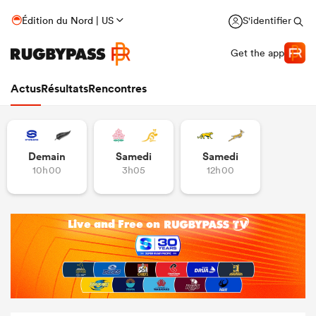
Édition du Nord | US
S'identifier
Get the app
Actus
Résultats
Rencontres
Demain
Samedi
Samedi
10h00
3h05
12h00