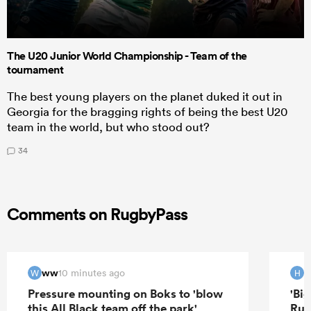
The U20 Junior World Championship - Team of the
tournament
The best young players on the planet duked it out in
Georgia for the bragging rights of being the best U20
team in the world, but who stood out?
34
Comments on RugbyPass
ww
H
10 minutes ago
W
H
Pressure mounting on Boks to 'blow
'Bi
this All Black team off the park'
Rug