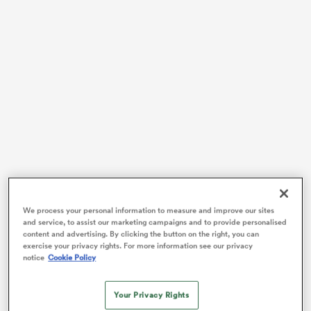
We process your personal information to measure and improve our sites
and service, to assist our marketing campaigns and to provide personalised
content and advertising. By clicking the button on the right, you can
Au printemps, les Montalbanais avaient surpris la
exercise your privacy rights. For more information see our privacy
France
du rugby. Sixièmes de la saison régulière de Pro
notice
Cookie Policy
D2, ils se sont payés tour à tour en phase finale les
trois premiers du championnat, pour décrocher une
Your Privacy Rights
montée improbable un an après avoir sauvé leur peau