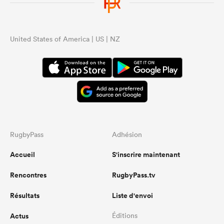
United States of America | US | NZ
RugbyPass
Adhésion
Accueil
S'inscrire maintenant
Rencontres
RugbyPass.tv
Résultats
Liste d'envoi
Actus
Éditions