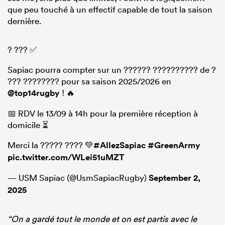
que peu touché à un effectif capable de tout la saison
dernière.
? ??? ✅
Sapiac pourra compter sur un ?????? ?????????? de ?
??? ???????? pour sa saison 2025/2026 en
@top14rugby
! 🔥
📅 RDV le 13/09 à 14h pour la première réception à
domicile ⏳
Merci la ????? ???? 💚
#AllezSapiac
#GreenArmy
pic.twitter.com/WLei51uMZT
— USM Sapiac (@UsmSapiacRugby)
September 2,
2025
“On a gardé tout le monde et on est partis avec le