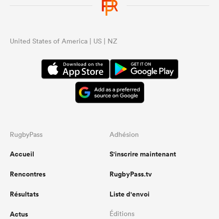
United States of America | US | NZ
RugbyPass
Adhésion
Accueil
S'inscrire maintenant
Rencontres
RugbyPass.tv
Résultats
Liste d'envoi
Actus
Éditions