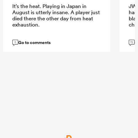
It’s the heat. Playing in Japan in
JW 
August is utterly insane. A player just
hap
died there the other day from heat
bla
exhaustion.
cha
Go to comments
G
5
72