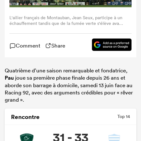
L'ailier français de Montauban, Jean Seux, participe à un
échauffement tandis que de la fumée verte s'élève avant
le match de rugby à XV du Top 14 opposant la Section
Paloise Bearn Pyrénées (Pau) à l'US Montauban au Stade
du Hameau à Pau, dans le sud-ouest de la France, le 6
Comment
Share
juin 2026. (Photo de Philippe LOPEZ / AFP via Getty
Images)
Quatrième d’une saison remarquable et fondatrice,
Pau
joue sa première phase finale depuis 26 ans et
aborde son barrage à domicile, samedi 13 juin face au
Racing 92, avec des arguments crédibles pour « rêver
grand ».
Rencontre
Top 14
31 - 33