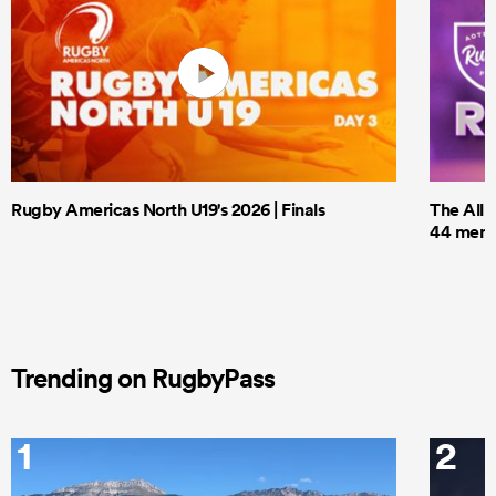
Rugby Americas North U19's 2026 | Finals
The All 
44 men t
Trending on RugbyPass
1
2