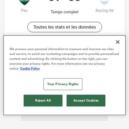
Pau
Racing 92
Temps complet
Toutes les stats et les données
We process your personal information to measure and improve our sites
and service, to assist our marketing campaigns and to provide personalised
content and advertising. By clicking the button on the right, you can
exercise your privacy rights. For more information see our privacy
notice
Cookie Policy
Your Privacy Rights
ADVERTISEMENT
Reject All
Accept Cookies