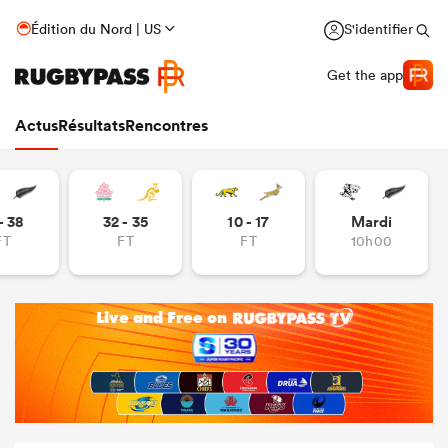
Édition du Nord | US
S'identifier
Get the app
Actus
Résultats
Rencontres
- 38
32 - 35
10 - 17
Mardi
FT
FT
FT
10h00