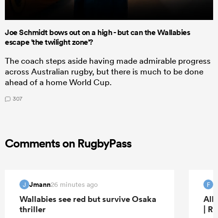
Joe Schmidt bows out on a high - but can the Wallabies
escape 'the twilight zone'?
The coach steps aside having made admirable progress
across Australian rugby, but there is much to be done
ahead of a home World Cup.
307
Comments on RugbyPass
Jmann
f
26 minutes ago
J
F
Wallabies see red but survive Osaka
All
thriller
| R